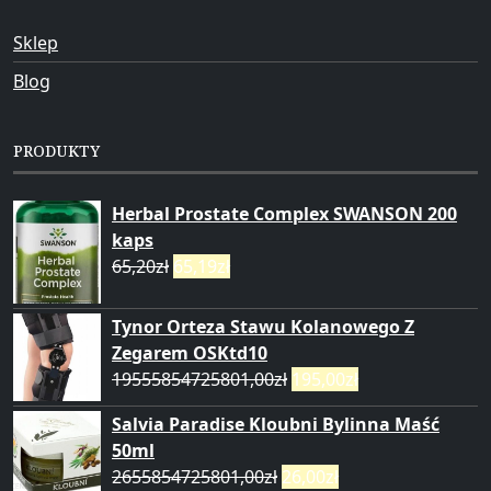
Sklep
Blog
PRODUKTY
Herbal Prostate Complex SWANSON 200
kaps
65,20
zł
65,19
zł
Tynor Orteza Stawu Kolanowego Z
Zegarem OSKtd10
19555854725801,00
zł
195,00
zł
Salvia Paradise Kloubni Bylinna Maść
50ml
2655854725801,00
zł
26,00
zł