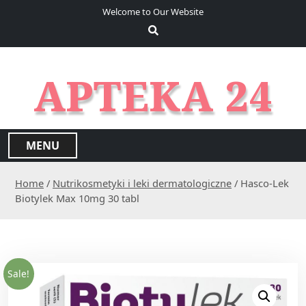
S
Welcome to Our Website
k
i
p
t
APTEKA 24
o
c
o
n
MENU
t
e
Home
/
Nutrikosmetyki i leki dermatologiczne
/ Hasco-Lek
n
Biotylek Max 10mg 30 tabl
t
Sale!