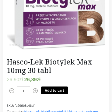
Hasco-Lek Biotylek Max
10mg 30 tabl
26,90
zł
26,89
zł
H
Add to cart
a
s
SKU:
fb296b8c46af
c
Categories:
Hasco-Lek
,
Nutrikosmetyki i leki dermatologiczne