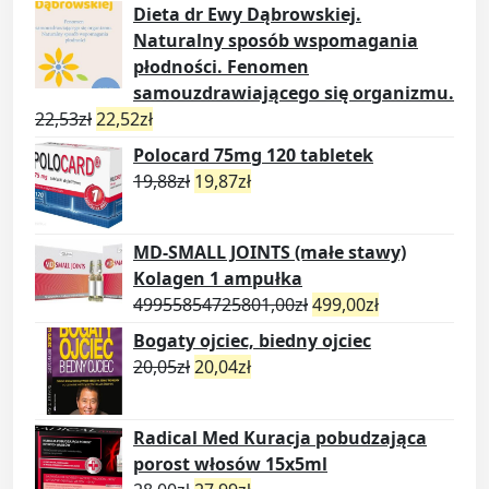
Dieta dr Ewy Dąbrowskiej.
Naturalny sposób wspomagania
płodności. Fenomen
samouzdrawiającego się organizmu.
22,53
zł
22,52
zł
Polocard 75mg 120 tabletek
19,88
zł
19,87
zł
MD-SMALL JOINTS (małe stawy)
Kolagen 1 ampułka
49955854725801,00
zł
499,00
zł
Bogaty ojciec, biedny ojciec
20,05
zł
20,04
zł
Radical Med Kuracja pobudzająca
porost włosów 15x5ml