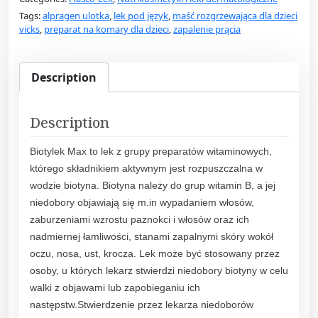
o
Tags:
alpragen ulotka
,
lek pod język
,
maść rozgrzewająca dla dzieci
-
vicks
,
preparat na komary dla dzieci
,
zapalenie prącia
L
e
k
Description
B
i
Description
o
t
Biotylek Max to lek z grupy preparatów witaminowych,
y
którego składnikiem aktywnym jest rozpuszczalna w
l
wodzie biotyna. Biotyna należy do grup witamin B, a jej
e
niedobory objawiają się m.in wypadaniem włosów,
k
zaburzeniami wzrostu paznokci i włosów oraz ich
M
nadmiernej łamliwości, stanami zapalnymi skóry wokół
a
oczu, nosa, ust, krocza. Lek może być stosowany przez
x
osoby, u których lekarz stwierdzi niedobory biotyny w celu
1
walki z objawami lub zapobieganiu ich
0
następstw.Stwierdzenie przez lekarza niedoborów
m