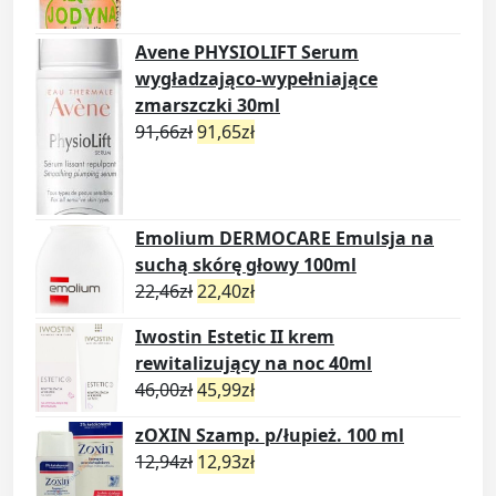
Avene PHYSIOLIFT Serum
wygładzająco-wypełniające
zmarszczki 30ml
91,66
zł
91,65
zł
Emolium DERMOCARE Emulsja na
suchą skórę głowy 100ml
22,46
zł
22,40
zł
Iwostin Estetic II krem
rewitalizujący na noc 40ml
46,00
zł
45,99
zł
zOXIN Szamp. p/łupież. 100 ml
12,94
zł
12,93
zł