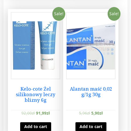
Sale!
Sale!
Kelo-cote Żel
Alantan maść 0,02
silikonowy leczy
g/1g 30g
blizny 6g
92,00
zł
91,99
zł
5,96
zł
5,90
zł
Add to cart
Add to cart