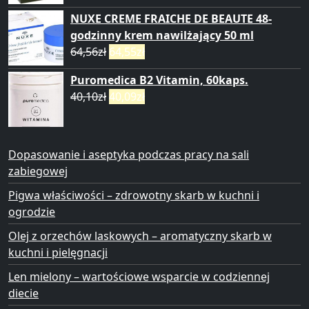
NUXE CREME FRAICHE DE BEAUTE 48-
godzinny krem nawilżający 50 ml
64,56
zł
64,55
zł
Puromedica B2 Vitamin, 60kaps.
40,10
zł
40,09
zł
Dopasowanie i aseptyka podczas pracy na sali
zabiegowej
Pigwa właściwości – zdrowotny skarb w kuchni i
ogrodzie
Olej z orzechów laskowych – aromatyczny skarb w
kuchni i pielęgnacji
Len mielony – wartościowe wsparcie w codziennej
diecie