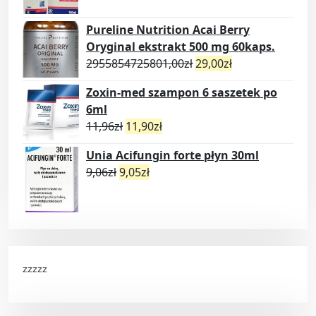
Pureline Nutrition Acai Berry
Oryginal ekstrakt 500 mg 60kaps.
2955854725801,00
zł
29,00
zł
Zoxin-med szampon 6 saszetek po
6ml
11,96
zł
11,90
zł
Unia Acifungin forte płyn 30ml
9,06
zł
9,05
zł
zzzzz