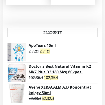
PRODUKTY
ApoTears 10ml
2,72
zł
2,71
zł
Doctor'S Best Natural Vitamin K2
Mk7 Plus D3 180 Mcg 60kpas.
102,36
zł
102,35
zł
Avene XERACALM A.D Koncentrat
kojący 50ml
52,33
zł
52,32
zł