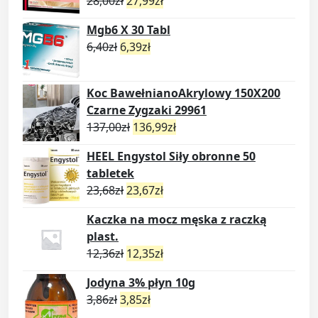
28,00
zł
27,99
zł
Mgb6 X 30 Tabl
6,40
zł
6,39
zł
Koc BawełnianoAkrylowy 150X200
Czarne Zygzaki 29961
137,00
zł
136,99
zł
HEEL Engystol Siły obronne 50
tabletek
23,68
zł
23,67
zł
Kaczka na mocz męska z raczką
plast.
12,36
zł
12,35
zł
Jodyna 3% płyn 10g
3,86
zł
3,85
zł