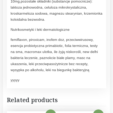
10mg,pozostałe składniki (substancje pomocnicze):
laktoza jednowodna, celuloza mikrokrystaliczna,
kroskarmeloza sodowa, magnezu stearynian, krzemionka
koloidalna bezwodna.
Nutrikosmetyki i leki dermatologiczne
femiflavon, piroxicam, inofem doz, przeciwwirusowy,
esencja probiotyczna primabiotic, folia termiczna, testy
na sma, macromax ulotka, ile żyją niskorośli, new delhi
bakteria leczenie, paznokcie białe plamy, masc na
ukaszenia, leki przeciwpasożytnicze bez recepty,
wysypka po alkoholu, leki na biegunkę bakteryjną
yyyyy
Related products