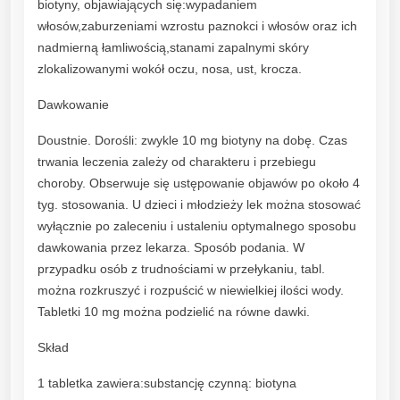
biotyny, objawiających się:wypadaniem
g
włosów,zaburzeniami wzrostu paznokci i włosów oraz ich
3
nadmierną łamliwością,stanami zapalnymi skóry
0
zlokalizowanymi wokół oczu, nosa, ust, krocza.
t
a
Dawkowanie
b
l
Doustnie. Dorośli: zwykle 10 mg biotyny na dobę. Czas
q
trwania leczenia zależy od charakteru i przebiegu
u
choroby. Obserwuje się ustępowanie objawów po około 4
a
tyg. stosowania. U dzieci i młodzieży lek można stosować
n
wyłącznie po zaleceniu i ustaleniu optymalnego sposobu
t
dawkowania przez lekarza. Sposób podania. W
i
przypadku osób z trudnościami w przełykaniu, tabl.
t
można rozkruszyć i rozpuścić w niewielkiej ilości wody.
y
Tabletki 10 mg można podzielić na równe dawki.
Skład
1 tabletka zawiera:substancję czynną: biotyna