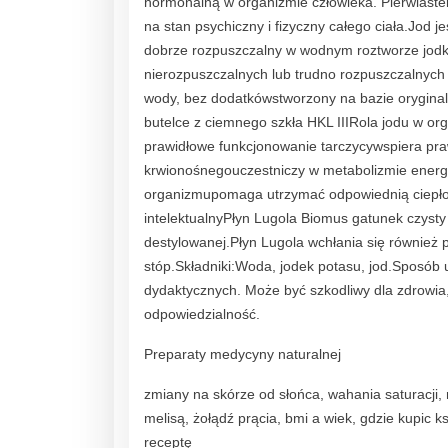
hormonalną w organizmie człowieka. Pierwiastek
na stan psychiczny i fizyczny całego ciała.Jod j
dobrze rozpuszczalny w wodnym roztworze jodk
nierozpuszczalnych lub trudno rozpuszczalnych
wody, bez dodatkówstworzony na bazie oryginal
butelce z ciemnego szkła HKL IIIRola jodu w o
prawidłowe funkcjonowanie tarczycywspiera pr
krwionośnegouczestniczy w metabolizmie energ
organizmupomaga utrzymać odpowiednią ciepłotę
intelektualnyPłyn Lugola Biomus gatunek czysty
destylowanej.Płyn Lugola wchłania się również 
stóp.Składniki:Woda, jodek potasu, jod.Sposób
dydaktycznych. Może być szkodliwy dla zdrowia
odpowiedzialność.
Preparaty medycyny naturalnej
zmiany na skórze od słońca, wahania saturacji,
melisą, żołądź prącia, bmi a wiek, gdzie kupic ks
receptę