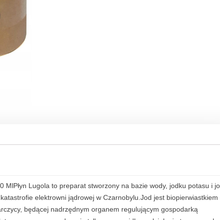
L
u
g
o
l
a
5
%
J
o
d
C
z
y
s
t
MlPłyn Lugola to preparat stworzony na bazie wody, jodku potasu i j
y
katastrofie elektrowni jądrowej w Czarnobylu.Jod jest biopierwiastkiem
C
arczycy, będącej nadrzędnym organem regulującym gospodarką
z