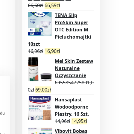
66,60
zł
66,59
zł
TENA Slip
ProSkin Super
OTC Edition M
Pieluchomajtki
10szt
16,96
zł
16,90
zł
Mel Skin Zestaw
Naturalne
Oczyszczanie
6955854725801,0
0
zł
69,00
zł
Hansaplast
Wodoodporne
odu
Plastry, 16 Szt.
14,96
zł
14,95
zł
Vibovit Bobas