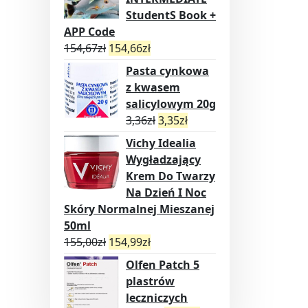
StudentS Book +
APP Code
154,67
zł
154,66
zł
Pasta cynkowa
z kwasem
salicylowym 20g
3,36
zł
3,35
zł
Vichy Idealia
Wygładzający
Krem Do Twarzy
Na Dzień I Noc
Skóry Normalnej Mieszanej
50ml
155,00
zł
154,99
zł
Olfen Patch 5
plastrów
leczniczych