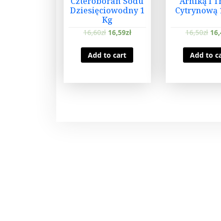
Czteroboran Sodu
Arniką I 
Dziesięciowodny 1
Cytrynową 
Kg
16,60
zł
16,59
zł
16,50
zł
16,
Add to cart
Add to c