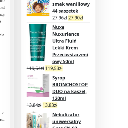
też
smak waniliowy
est
44 saszetek
cji
27,96
zł
27,90
zł
e
Nuxe
Nuxuriance
nia
Ultra Fluid
Lekki Krem
Przeciwstarzeni
owy 50ml
119,54
zł
119,53
zł
Syrop
BRONCHOSTOP
DUO na kaszel,
120ml
13,84
zł
13,83
zł
 z
Nebulizator
 na
uniwersalny