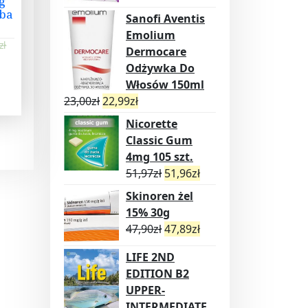
g
uba
Sanofi Aventis
Emolium
zł
Dermocare
Odżywka Do
S
Włosów 150ml
ce
23,00
zł
22,99
zł
Nicorette
Classic Gum
4mg 105 szt.
51,97
zł
51,96
zł
Skinoren żel
15% 30g
47,90
zł
47,89
zł
LIFE 2ND
EDITION B2
UPPER-
INTERMEDIATE