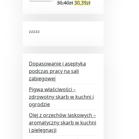
30,40
zł
30,39
zł
zzzzz
Dopasowanie i aseptyka
podczas pracy na sali
zabiegowej
Pigwa właściwości –
zdrowotny skarb w kuchni i
ogrodzie
Olej z orzechów laskowych –
aromatyczny skarb w kuchni
i pielęgnacji