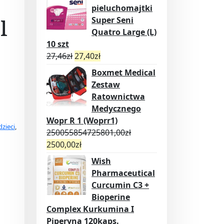
pieluchomajtki
l
Super Seni
Quatro Large (L)
10 szt
27,46
zł
27,40
zł
Boxmet Medical
Zestaw
Ratownictwa
Medycznego
Wopr R 1 (Woprr1)
zieci
,
250055854725801,00
zł
2500,00
zł
Wish
Pharmaceutical
Curcumin C3 +
Bioperine
Complex Kurkumina I
Piperyna 120kaps.