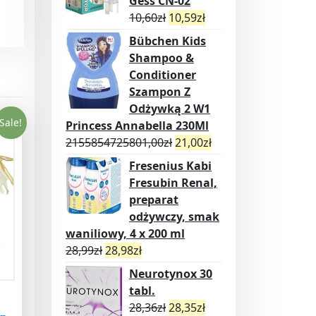
Gess CN-02
10,60
zł
10,59
zł
Bübchen Kids
Shampoo &
Conditioner
Szampon Z
Odżywką 2 W1
Sale!
Princess Annabella 230Ml
2155854725801,00
zł
21,00
zł
Fresenius Kabi
Fresubin Renal,
preparat
odżywczy, smak
waniliowy, 4 x 200 ml
28,99
zł
28,98
zł
Neurotynox 30
tabl.
28,36
zł
28,35
zł