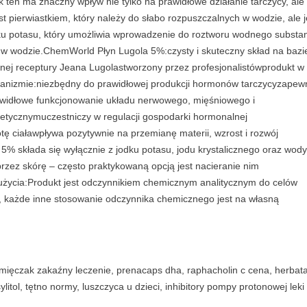
 ten ma znaczny wpływ nie tylko na prawidłowe działanie tarczycy, ale 
d
est pierwiastkiem, który należy do słabo rozpuszczalnych w wodzie, ale j
a
u potasu, który umożliwia wprowadzenie do roztworu wodnego substan
1
 w wodzie.ChemWorld Płyn Lugola 5%:czysty i skuteczny skład na bazi
0
nej receptury Jeana Lugolastworzony przez profesjonalistówprodukt w
0
rganizmie:niezbędny do prawidłowej produkcji hormonów tarczycyzapew
M
awidłowe funkcjonowanie układu nerwowego, mięśniowego i
l
etycznymuczestniczy w regulacji gospodarki hormonalnej
q
 ciaławpływa pozytywnie na przemianę materii, wzrost i rozwój
u
 5% składa się wyłącznie z jodku potasu, jodu krystalicznego oraz wody
a
przez skórę – często praktykowaną opcją jest nacieranie nim
n
 użycia:Produkt jest odczynnikiem chemicznym analitycznym do celów
t
, każde inne stosowanie odczynnika chemicznego jest na własną
i
t
y
 mięczak zakaźny leczenie, prenacaps dha, raphacholin c cena, herbata
ylitol, tętno normy, luszczyca u dzieci, inhibitory pompy protonowej leki