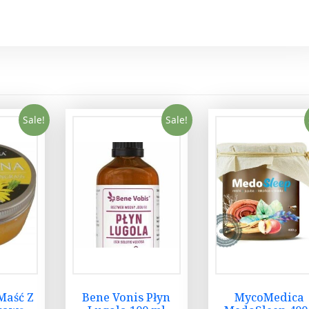
Sale!
Sale!
Maść Z
Bene Vonis Płyn
MycoMedica