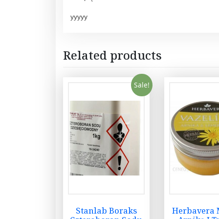
yyyyy
Related products
Sale!
Stanlab Boraks
Herbavera 