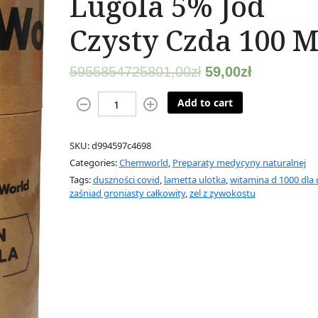
Lugola 5% Jod
Czysty Czda 100 M
5955854725801,00
zł
59,00
zł
C
Add to cart
h
e
SKU:
d994597c4698
m
Categories:
Chemworld
,
Preparaty medycyny naturalnej
w
Tags:
duszności covid
,
lametta ulotka
,
witamina d 1000 dla d
o
zaśniad groniasty całkowity
,
zel z zywokostu
r
l
d
P
ł
y
n