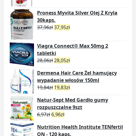
Proness Myvita Silver Olej Z Kryla
30kaps.
37,96
zł
37,95
zł
Viagra Connect® Max 50mg 2
tabletki
28,06
zł
28,05
zł
Dermena Hair Care Żel hamujący
wypadanie włosów 150ml
19,84
zł
19,83
zł
Natur-Sept Med Gardło gumy
rozpuszczalne 9szt
6,97
zł
6,96
zł
Nutrition Health Institute TENfertil
ON - 120 kaps.