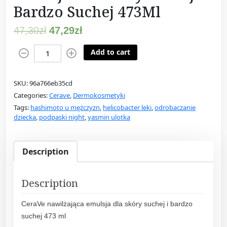
Bardzo Suchej 473Ml
47,30
zł
47,29
zł
C
Add to cart
e
r
SKU:
96a766eb35cd
a
Categories:
Cerave
,
Dermokosmetyki
V
Tags:
hashimoto u mężczyzn
,
helicobacter leki
,
odrobaczanie
e
dziecka
,
podpaski night
,
yasmin ulotka
N
a
w
Description
i
l
Description
ż
a
CeraVe nawilżająca emulsja dla skóry suchej i bardzo
j
suchej 473 ml
ą