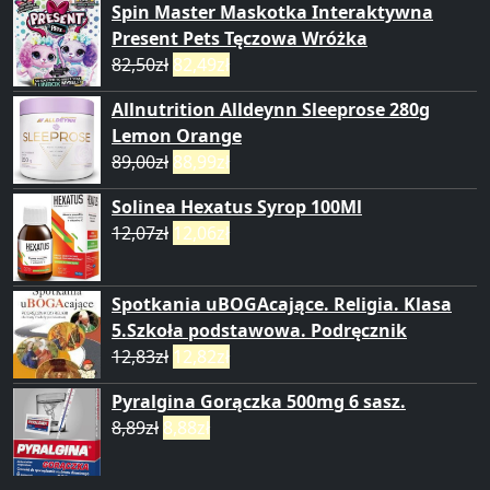
Spin Master Maskotka Interaktywna
Present Pets Tęczowa Wróżka
82,50
zł
82,49
zł
Allnutrition Alldeynn Sleeprose 280g
Lemon Orange
89,00
zł
88,99
zł
Solinea Hexatus Syrop 100Ml
12,07
zł
12,06
zł
Spotkania uBOGAcające. Religia. Klasa
5.Szkoła podstawowa. Podręcznik
12,83
zł
12,82
zł
Pyralgina Gorączka 500mg 6 sasz.
8,89
zł
8,88
zł