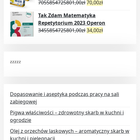
7055854725801,00
zł
70,00
zł
Tak Zdam Matematyka
Repetytorium 2023 Operon
3455854725801,00
zł
34,00
zł
zzzzz
Dopasowanie i aseptyka podczas pracy na sali
zabiegowej
Pigwa właściwości – zdrowotny skarb w kuchni i
ogrodzie
Olej z orzechów laskowych – aromatyczny skarb w
kuchni i pielęgnacji