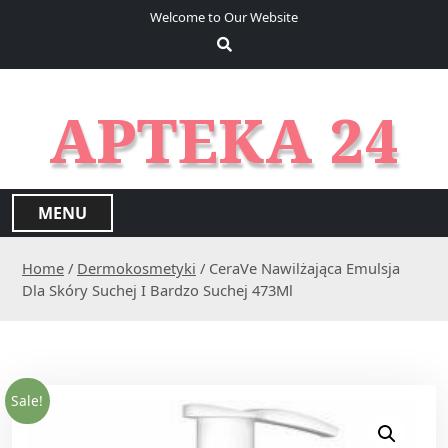
S
Welcome to Our Website
k
i
p
t
APTEKA 24
o
c
o
n
MENU
t
e
Home
/
Dermokosmetyki
/ CeraVe Nawilżająca Emulsja
n
Dla Skóry Suchej I Bardzo Suchej 473Ml
t
Sale!