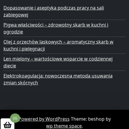
Dopasowanie i aseptyka podczas pracy na sali
zabiegowej
Pigwa właściwości – zdrowotny skarb w kuchni i
ogrodzie
Olej z orzechów laskowych – aromatyczny skarb w
kuchni i pielęgnacji
Len mielony – wartościowe wsparcie w codziennej
diecie
Elektrokoagulacja: nowoczesna metoda usuwania
zmian skórnych
Powered by WordPress
Theme: beshop by
(0)
wp theme space
.