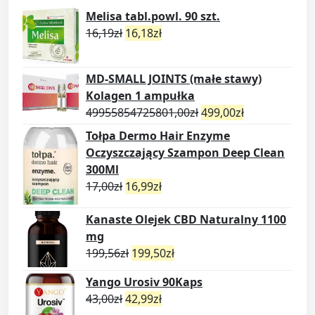
Melisa tabl.powl. 90 szt.
16,19
zł
16,18
zł
MD-SMALL JOINTS (małe stawy)
Kolagen 1 ampułka
49955854725801,00
zł
499,00
zł
Tołpa Dermo Hair Enzyme
Oczyszczający Szampon Deep Clean
300Ml
17,00
zł
16,99
zł
Kanaste Olejek CBD Naturalny 1100
mg
199,56
zł
199,50
zł
Yango Urosiv 90Kaps
43,00
zł
42,99
zł