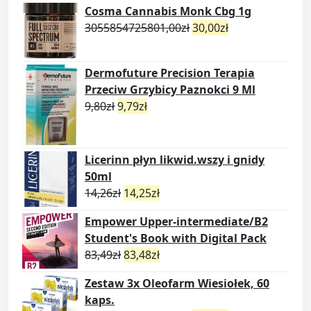
Cosma Cannabis Monk Cbg 1g
3055854725801,00
zł
30,00
zł
Dermofuture Precision Terapia
Przeciw Grzybicy Paznokci 9 Ml
9,80
zł
9,79
zł
Licerinn płyn likwid.wszy i gnidy
50ml
14,26
zł
14,25
zł
Empower Upper-intermediate/B2
Student's Book with Digital Pack
83,49
zł
83,48
zł
Zestaw 3x Oleofarm Wiesiołek, 60
kaps.