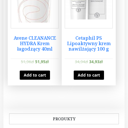
Avene CLEANANCE
Cetaphil PS
HYDRA Krem
Lipoaktywny krem
łagodzący 40ml
nawilżający 100 g
51,96
zł
51,95
zł
34,94
zł
34,93
zł
Add to cart
Add to cart
PRODUKTY