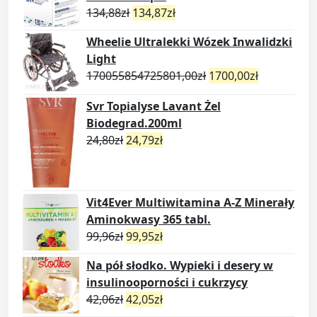
134,88
zł
134,87
zł
Wheelie Ultralekki Wózek Inwalidzki
Light
170055854725801,00
zł
1700,00
zł
Svr Topialyse Lavant Żel
Biodegrad.200ml
24,80
zł
24,79
zł
Vit4Ever Multiwitamina A-Z Minerały
Aminokwasy 365 tabl.
99,96
zł
99,95
zł
Na pół słodko. Wypieki i desery w
insulinooporności i cukrzycy
42,06
zł
42,05
zł