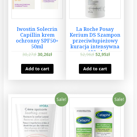
Iwostin Solecrin
La Roche Posay
Capillin krem
Kerium DS Szampon
ochronny SPF50+
przeciwłupieżowy
50ml
kuracja intensywna
125ml
30,27
zł
30,26
zł
52,96
zł
52,95
zł
Add to cart
Add to cart
Sale!
Sale!