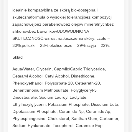
c
idealnie kompatybilna ze skórą bio-dostępna i
h
skutecznaformuła o wysokiej tolerancjibez kompozycji
e
zapachowejbez parabenówbez olejów mineralnychbez
j
silikonówbez barwnikówUDOWODNIONA
I
SKUTECZNOŚĆ:wzrost natłuszczenia skóry: czoło –
B
30%,policzki – 28%,okolice oczu – 29%,szyja – 22%.
a
r
Skład
d
z
Aqua/Water, Glycerin, Caprylic/Capric Triglyceride,
o
Cetearyl Alcohol, Cetyl Alcohol, Dimethicone,
S
Phenoxyethanol, Polysorbate 20, Ceteareth-20,
u
Behentrimonium Methosulfate, Polyglyceryl-3
c
Diisostearate, Sodium Lauroyl Lactylate,
h
Ethylhexylglycerin, Potassium Phosphate, Disodium Edta,
e
Dipotassium Phosphate, Ceramide Np, Ceramide Ap,
j
Phytosphingosine, Cholesterol, Xanthan Gum, Carbomer,
4
Sodium Hyaluronate, Tocopherol, Ceramide Eop.