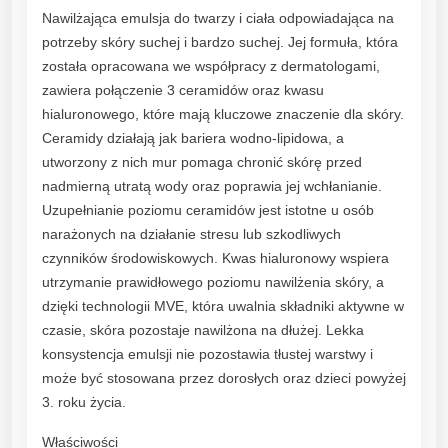
c
Nawilżająca emulsja do twarzy i ciała odpowiadająca na
a
potrzeby skóry suchej i bardzo suchej. Jej formuła, która
E
została opracowana we współpracy z dermatologami,
m
zawiera połączenie 3 ceramidów oraz kwasu
u
hialuronowego, które mają kluczowe znaczenie dla skóry.
l
Ceramidy działają jak bariera wodno-lipidowa, a
s
utworzony z nich mur pomaga chronić skórę przed
j
nadmierną utratą wody oraz poprawia jej wchłanianie.
a
Uzupełnianie poziomu ceramidów jest istotne u osób
D
narażonych na działanie stresu lub szkodliwych
l
czynników środowiskowych. Kwas hialuronowy wspiera
a
utrzymanie prawidłowego poziomu nawilżenia skóry, a
S
dzięki technologii MVE, która uwalnia składniki aktywne w
k
czasie, skóra pozostaje nawilżona na dłużej. Lekka
ó
konsystencja emulsji nie pozostawia tłustej warstwy i
r
może być stosowana przez dorosłych oraz dzieci powyżej
y
3. roku życia.
S
u
Właściwości