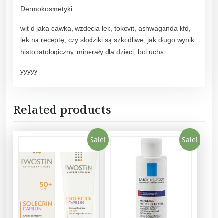
7
Dermokosmetyki
3
M
wit d jaka dawka, wzdecia lek, tokovit, ashwaganda kfd,
l
lek na receptę, czy słodziki są szkodliwe, jak długo wynik
q
histopatologiczny, minerały dla dzieci, bol.ucha
u
a
yyyyy
n
t
i
Related products
t
y
Sale!
Sale!