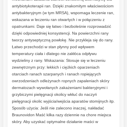
n
antybiotykoterapii ran. Dzięki znakomitym właściwościom
t
antybakteryjnym (w tym MRSA), wspomaga leczenie ran,
i
wskazana w leczeniu ran otwartych i w połączeniu z
t
opatrunkami. Daje się łatwo i bezboleśnie rozprowadzić
y
dzięki odpowiedniej konsystencji. Na powierzchni rany
tworzy antyseptyczną powłokę. Nie przykleja się do rany.
Łatwo przechodzi w stan płynny pod wpływem
temperatury ciała i dlatego nie zakłóca odpływu
wydzieliny z rany. Wskazania: Stosuje się w leczeniu
zewnętrznym przy: lekkich i ciężkich oparzeniach
otarciach ranach szarpanych i ranach ropiejących
owrzodzeniach odleżynach ropnych zapaleniach skóry
dermatozach wywołanych zakażeniami bakteryjnymi i
grzybiczymi pielęgnacji okolicy wkłuć do naczyń
pielęgnacji okolic wyjścia/wejścia aparatów stomijnych itp.
Sposób użycia: Jeśli nie zalecono inaczej, nakładać
Braunovidon Maść kilka razy dziennie na chore miejsca
skóry. Aby uzyskać optymalne działanie maści w