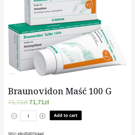
Braunovidon Maść 100 G
71,72
zł
71,71
zł
B
Add to cart
r
a
SKU:
e8cd0d01b4ad