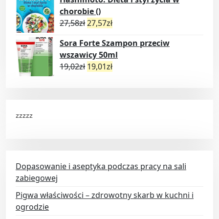
chorobie ()
27,58
zł
27,57
zł
Sora Forte Szampon przeciw
wszawicy 50ml
19,02
zł
19,01
zł
zzzzz
Dopasowanie i aseptyka podczas pracy na sali
zabiegowej
Pigwa właściwości – zdrowotny skarb w kuchni i
ogrodzie