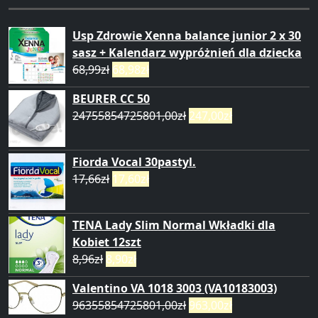
Usp Zdrowie Xenna balance junior 2 x 30
sasz + Kalendarz wypróżnień dla dziecka
68,99
zł
68,98
zł
BEURER CC 50
24755854725801,00
zł
247,00
zł
Fiorda Vocal 30pastyl.
17,66
zł
17,60
zł
TENA Lady Slim Normal Wkładki dla
Kobiet 12szt
8,96
zł
8,90
zł
Valentino VA 1018 3003 (VA10183003)
96355854725801,00
zł
963,00
zł