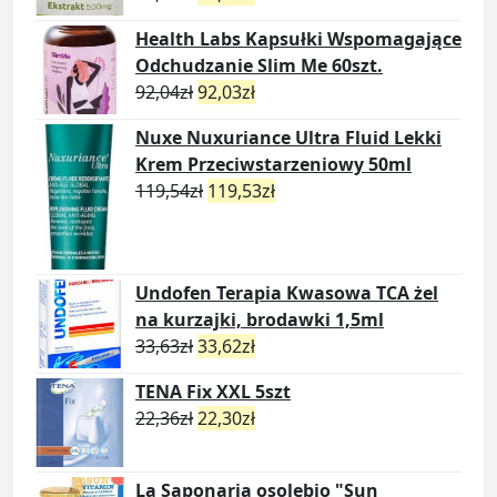
Health Labs Kapsułki Wspomagające
Odchudzanie Slim Me 60szt.
92,04
zł
92,03
zł
Nuxe Nuxuriance Ultra Fluid Lekki
Krem Przeciwstarzeniowy 50ml
119,54
zł
119,53
zł
Undofen Terapia Kwasowa TCA żel
na kurzajki, brodawki 1,5ml
33,63
zł
33,62
zł
TENA Fix XXL 5szt
22,36
zł
22,30
zł
La Saponaria osolebio "Sun