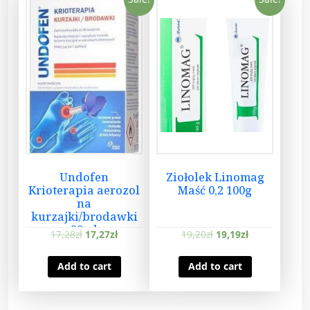
Undofen
Ziołolek Linomag
Krioterapia aerozol
Maść 0,2 100g
na
kurzajki/brodawki
50ml
17,28
zł
17,27
zł
19,20
zł
19,19
zł
Add to cart
Add to cart