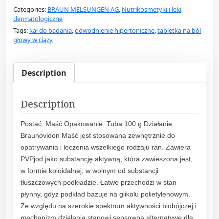
u
Categories:
BRAUN MELSUNGEN AG
,
Nutrikosmetyki i leki
n
dermatologiczne
o
Tags:
kał do badania
,
odwodnienie hipertoniczne
,
tabletka na ból
v
głowy w ciąży
i
d
o
Description
n
M
Description
a
ś
Postać: Maść Opakowanie: Tuba 100 g Działanie:
ć
Braunovidon Maść jest stosowana zewnętrznie do
1
opatrywania i leczenia wszelkiego rodzaju ran. Zawiera
0
PVPjod jako substancję aktywną, która zawieszona jest,
0
w formie koloidalnej, w wolnym od substancji
G
tłuszczowych podkładzie. Łatwo przechodzi w stan
q
płynny, gdyż podkład bazuje na glikolu polietylenowym.
u
Ze względu na szerokie spektrum aktywności biobójczej i
a
mechanizm działania stanowi sensowną alternatywę dla