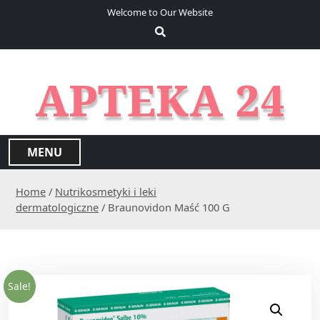
S
Welcome to Our Website
k
i
p
t
APTEKA 24
o
c
o
n
MENU
t
e
Home
/
Nutrikosmetyki i leki
n
dermatologiczne
/ Braunovidon Maść 100 G
t
Sale!