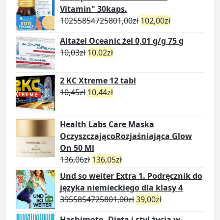
Vitamin" 30kaps.
10255854725801,00
zł
102,00
zł
Altażel Oceanic żel 0,01 g/g 75 g
10,03
zł
10,02
zł
2 KC Xtreme 12 tabl
10,45
zł
10,44
zł
Health Labs Care Maska
OczyszczającoRozjaśniająca Glow
On 50 Ml
136,06
zł
136,05
zł
Und so weiter Extra 1. Podręcznik do
języka niemieckiego dla klasy 4
3955854725801,00
zł
39,00
zł
Hashimoto. Dieta i styl życia w