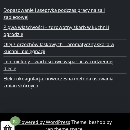
Dopasowanie i aseptyka podczas pracy na sali
zabiegowej
Pigwa właściwości – zdrowotny skarb w kuchni i
ogrodzie
Olej z orzechów laskowych – aromatyczny skarb w
kuchni i pielęgnacji
Len mielony – wartościowe wsparcie w codziennej
diecie
Elektrokoagulacja: nowoczesna metoda usuwania
zmian skórnych
(0)
Powered by WordPress
Theme: beshop by
wp theme space
.