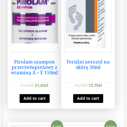
Pirolam szampon
Tersilat aerozol na
przeciwłupieżowy z
skórę 30ml
wiaminą A + E 150ml
21,63
zł
21,62
zł
13,76
zł
13,70
zł
Add to cart
Add to cart
Sale!
Sale!