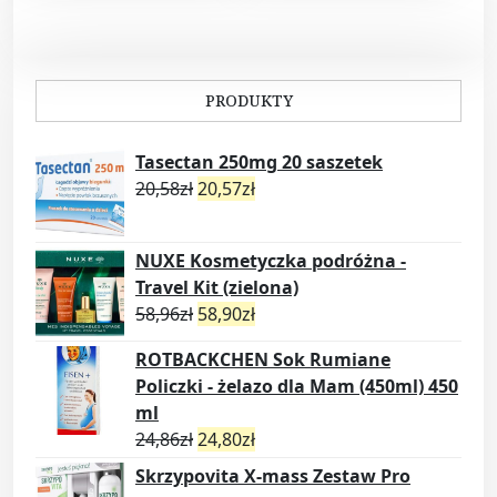
PRODUKTY
Tasectan 250mg 20 saszetek
20,58
zł
20,57
zł
NUXE Kosmetyczka podróżna -
Travel Kit (zielona)
58,96
zł
58,90
zł
ROTBACKCHEN Sok Rumiane
Policzki - żelazo dla Mam (450ml) 450
ml
24,86
zł
24,80
zł
Skrzypovita X-mass Zestaw Pro