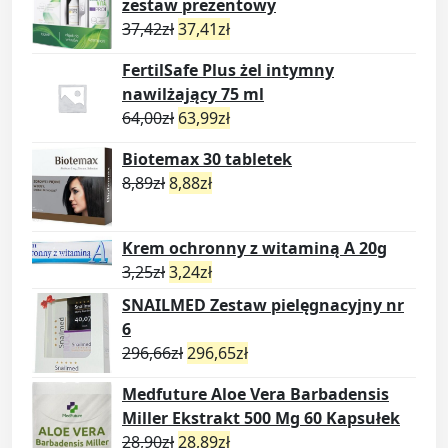
zestaw prezentowy
37,42
zł
37,41
zł
FertilSafe Plus żel intymny
nawilżający 75 ml
64,00
zł
63,99
zł
Biotemax 30 tabletek
8,89
zł
8,88
zł
Krem ochronny z witaminą A 20g
3,25
zł
3,24
zł
SNAILMED Zestaw pielęgnacyjny nr
6
296,66
zł
296,65
zł
Medfuture Aloe Vera Barbadensis
Miller Ekstrakt 500 Mg 60 Kapsułek
28,90
zł
28,89
zł