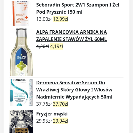
Seboradin Sport 2W1 Szampon I Żel
Pod Prysznic 150 ml
13,00
zł
12,99
zł
ALPA FRANCOVKA ARNIKA NA
ZAPALENIE STAWÓW ŻYŁ 60ML
4,20
zł
4,19
zł
Dermena Sensitive Serum Do
Wrażliwej Skóry Głowy I Włosów
Nadmiernie Wypadających 50ml
37,76
zł
37,70
zł
Fryzjer męski
29,95
zł
29,94
zł