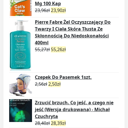
Mg 100 Kap
23,96
zł
23,90
zł
Pierre Fabre Żel Oczyszczający Do
Twarzy I Ciała Skóra Tłusta Ze
Skłonnością Do Niedoskonałości
400ml
55,27
zł
55,26
zł
Czepek Do Pasemek 1szt.
2,56
zł
2,50
zł
Zrzucić brzuch. Co jeść, a czego nie
jeść (Wersja drukowana) - Michał
Czuchryta
28,40
zł
28,39
zł