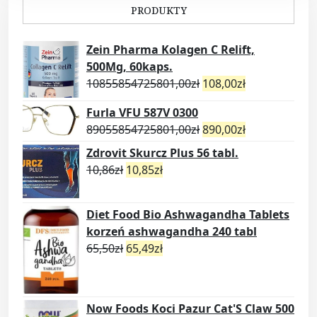
PRODUKTY
Zein Pharma Kolagen C Relift,
500Mg, 60kaps.
10855854725801,00
zł
108,00
zł
Furla VFU 587V 0300
89055854725801,00
zł
890,00
zł
Zdrovit Skurcz Plus 56 tabl.
10,86
zł
10,85
zł
Diet Food Bio Ashwagandha Tablets
korzeń ashwagandha 240 tabl
65,50
zł
65,49
zł
Now Foods Koci Pazur Cat'S Claw 500