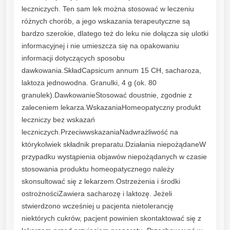
A
leczniczych. Ten sam lek można stosować w leczeniu
n
różnych chorób, a jego wskazania terapeutyczne są
n
bardzo szerokie, dlatego też do leku nie dołącza się ulotki
u
informacyjnej i nie umieszcza się na opakowaniu
u
informacji dotyczących sposobu
m
dawkowania.SkładCapsicum annum 15 CH, sacharoza,
1
laktoza jednowodna. Granulki, 4 g (ok. 80
5
granulek).DawkowanieStosować doustnie, zgodnie z
C
zaleceniem lekarza.WskazaniaHomeopatyczny produkt
H
leczniczy bez wskazań
g
leczniczych.PrzeciwwskazaniaNadwrażliwość na
r
którykolwiek składnik preparatu.Działania niepożądaneW
a
przypadku wystąpienia objawów niepożądanych w czasie
n
stosowania produktu homeopatycznego należy
u
skonsultować się z lekarzem.Ostrzeżenia i środki
l
ostrożnościZawiera sacharozę i laktozę. Jeżeli
k
stwierdzono wcześniej u pacjenta nietolerancję
i
niektórych cukrów, pacjent powinien skontaktować się z
4