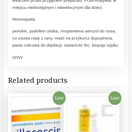
lekarzem przed przyjęciem preparatu. Przechowywać w
g
miejscu niedostępnym i niewidocznym dla dzieci.
q
u
Homeopatia
a
periokin, padolten ulotka, rinopanteina aerozol do nosa,
n
co usuwa ropę z rany, maść na przykurcz dupuytrena,
t
pasta cukrowa do depilacji, zawartość thc, biopsja szpiku
i
t
yyyyy
y
Related products
Sale!
Sale!