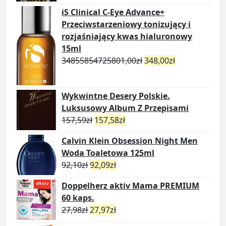
iS Clinical C-Eye Advance+
Przeciwstarzeniowy tonizujący i
rozjaśniający kwas hialuronowy
15ml
34855854725801,00
zł
348,00
zł
Wykwintne Desery Polskie.
Luksusowy Album Z Przepisami
157,59
zł
157,58
zł
Calvin Klein Obsession Night Men
Woda Toaletowa 125ml
92,10
zł
92,09
zł
Doppelherz aktiv Mama PREMIUM
60 kaps.
27,98
zł
27,97
zł