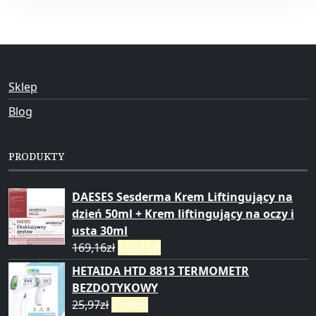
Sklep
Blog
PRODUKTY
DAESES Sesderma Krem Liftingujący na
dzień 50ml + Krem liftingujący na oczy i
usta 30ml
169,16
zł
169,15
zł
HETAIDA HTD 8813 TERMOMETR
BEZDOTYKOWY
25,97
zł
25,96
zł