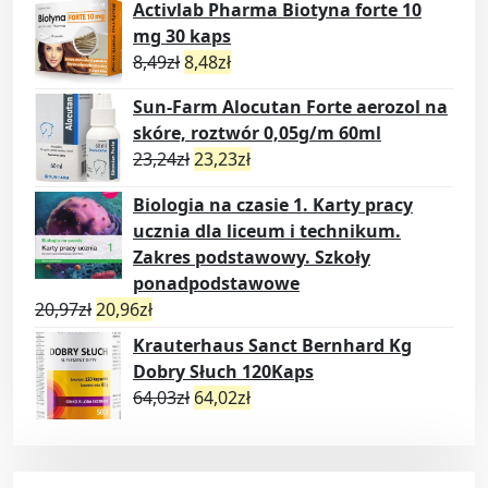
Activlab Pharma Biotyna forte 10
mg 30 kaps
8,49
zł
8,48
zł
Sun-Farm Alocutan Forte aerozol na
skóre, roztwór 0,05g/m 60ml
23,24
zł
23,23
zł
Biologia na czasie 1. Karty pracy
ucznia dla liceum i technikum.
Zakres podstawowy. Szkoły
ponadpodstawowe
20,97
zł
20,96
zł
Krauterhaus Sanct Bernhard Kg
Dobry Słuch 120Kaps
64,03
zł
64,02
zł