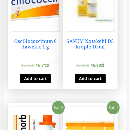
Oscillococcinum 6
SANUM Notakehl D5
dawek x 1 g
krople 10 ml
16,72
zł
16,71
zł
46,96
zł
46,90
zł
Add to cart
Add to cart
Sale!
Sale!