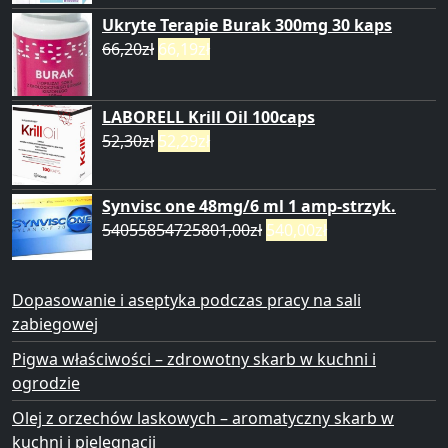
Ukryte Terapie Burak 300mg 30 kaps
66,20
zł
66,19
zł
LABORELL Krill Oil 100caps
52,30
zł
52,29
zł
Synvisc one 48mg/6 ml 1 amp-strzyk.
54055854725801,00
zł
540,00
zł
Dopasowanie i aseptyka podczas pracy na sali
zabiegowej
Pigwa właściwości – zdrowotny skarb w kuchni i
ogrodzie
Olej z orzechów laskowych – aromatyczny skarb w
kuchni i pielęgnacji