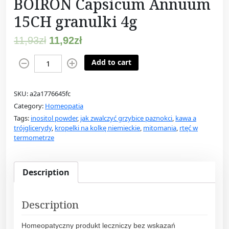
BOIRON Capsicum Annuum
15CH granulki 4g
11,93
zł
11,92
zł
B
Add to cart
O
I
SKU:
a2a1776645fc
R
Category:
Homeopatia
O
Tags:
inositol powder
,
jak zwalczyć grzybice paznokci
,
kawa a
N
trójglicerydy
,
kropelki na kolkę niemieckie
,
mitomania
,
rtęć w
C
termometrze
a
p
s
Description
i
c
Description
u
m
Homeopatyczny produkt leczniczy bez wskazań