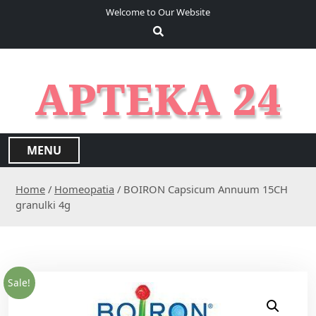
S
Welcome to Our Website
k
i
p
t
APTEKA 24
o
c
o
n
MENU
t
e
Home
/
Homeopatia
/ BOIRON Capsicum Annuum 15CH
n
granulki 4g
t
Sale!