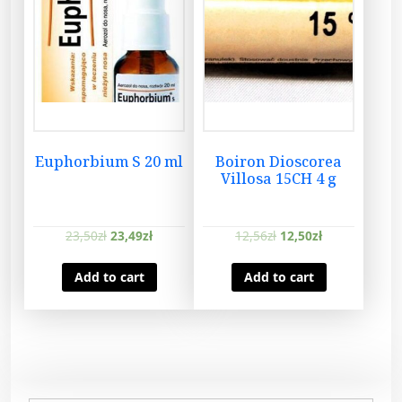
Euphorbium S 20 ml
Boiron Dioscorea
Villosa 15CH 4 g
23,50
zł
23,49
zł
12,56
zł
12,50
zł
Add to cart
Add to cart