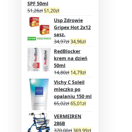
SPF 50ml
51,26
zł
51,20
zł
Usp Zdrowie
Gripex Hot 2x12
sasz.
34,97
zł
34,96
zł
RedBlocker
krem na dzień
50ml
14,80
zł
14,79
zł
Vichy C Soleil
mleczko po
opalaniu 150 ml
65,02
zł
65,01
zł
VERMEIREN
286B
370,00
zł
369,99
zł