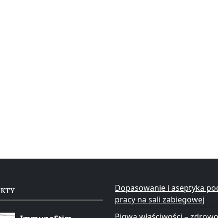
Dopasowanie i aseptyka po
UKTY
pracy na sali zabiegowej
Pigwa właściwości – zdrow