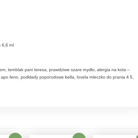
b
l
.
q
u
a
n
 6,6 ml
t
i
t
em, temblak pani teresa, prawdziwe szare mydło, alergia na kota –
y
, apo feno, podkłady poporodowe bella, lovela mleczko do prania 4 5,