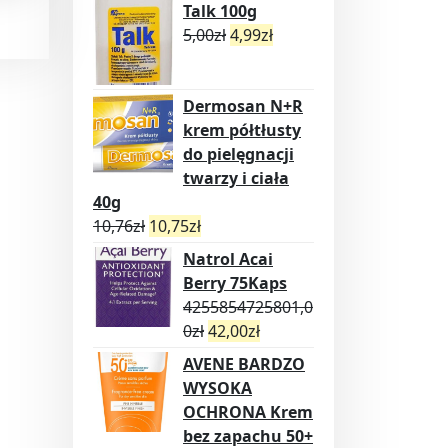
Talk 100g
5,00
zł
4,99
zł
Dermosan N+R
krem półtłusty
do pielęgnacji
twarzy i ciała
40g
10,76
zł
10,75
zł
Natrol Acai
Berry 75Kaps
4255854725801,0
0
zł
42,00
zł
AVENE BARDZO
WYSOKA
OCHRONA Krem
bez zapachu 50+