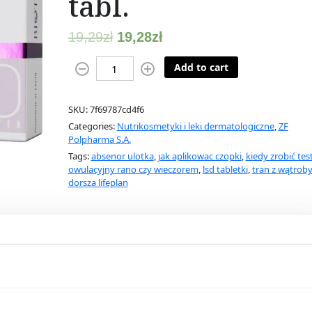
tabl.
19,29
zł
19,28
zł
B
Add to cart
i
o
SKU:
7f69787cd4f6
t
Categories:
Nutrikosmetyki i leki dermatologiczne
,
ZF
e
Polpharma S.A.
b
Tags:
absenor ulotka
,
jak aplikowac czopki
,
kiedy zrobić tes
a
owulacyjny rano czy wieczorem
,
lsd tabletki
,
tran z wątrob
l
dorsza lifeplan
5
m
g
3
0
t
a