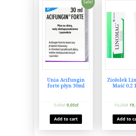
Sale!
Unia Acifungin
Ziołolek L
forte płyn 30ml
Maść 0,2 
9,06
zł
9,05
zł
19,20
zł
19,
Add to cart
Add to c