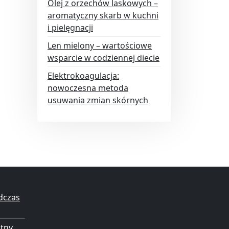
Olej z orzechów laskowych –
aromatyczny skarb w kuchni
i pielęgnacji
Len mielony – wartościowe
wsparcie w codziennej diecie
Elektrokoagulacja:
nowoczesna metoda
usuwania zmian skórnych
dczas
otny