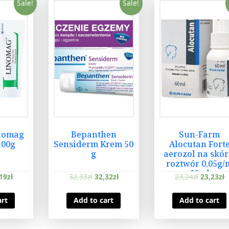
Sale!
Sale!
inomag
Bepanthen
Sun-Farm
100g
Sensiderm Krem 50
Alocutan Fort
g
aerozol na skór
roztwór 0,05g/
60ml
19
zł
32,33
zł
32,32
zł
23,24
zł
23,23
zł
art
Add to cart
Add to cart