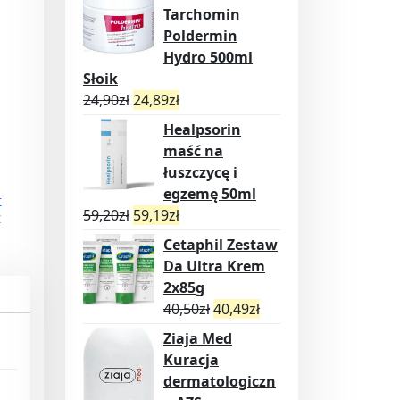
Tarchomin
Poldermin
Hydro 500ml
Słoik
24,90
zł
24,89
zł
Healpsorin
maść na
łuszczycę i
egzemę 50ml
t
59,20
zł
59,19
zł
y
Cetaphil Zestaw
Da Ultra Krem
2x85g
40,50
zł
40,49
zł
Ziaja Med
Kuracja
dermatologiczn