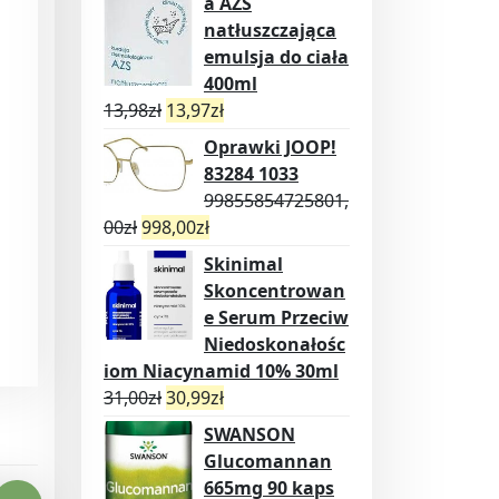
a AZS
natłuszczająca
emulsja do ciała
400ml
13,98
zł
13,97
zł
Oprawki JOOP!
83284 1033
99855854725801,
00
zł
998,00
zł
Skinimal
Skoncentrowan
e Serum Przeciw
Niedoskonałośc
iom Niacynamid 10% 30ml
31,00
zł
30,99
zł
SWANSON
Glucomannan
665mg 90 kaps