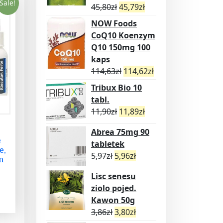
Sale!
45,80
zł
45,79
zł
NOW Foods
CoQ10 Koenzym
Q10 150mg 100
kaps
114,63
zł
114,62
zł
Tribux Bio 10
tabl.
11,90
zł
11,89
zł
Abrea 75mg 90
e
tabletek
e,
5,97
zł
5,96
zł
m
Lisc senesu
ziolo pojed.
Kawon 50g
3,86
zł
3,80
zł