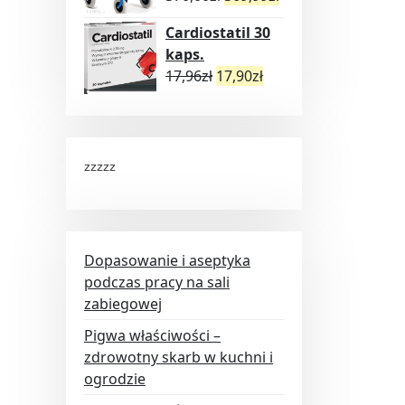
Cardiostatil 30
kaps.
17,96
zł
17,90
zł
zzzzz
Dopasowanie i aseptyka
podczas pracy na sali
zabiegowej
Pigwa właściwości –
zdrowotny skarb w kuchni i
ogrodzie