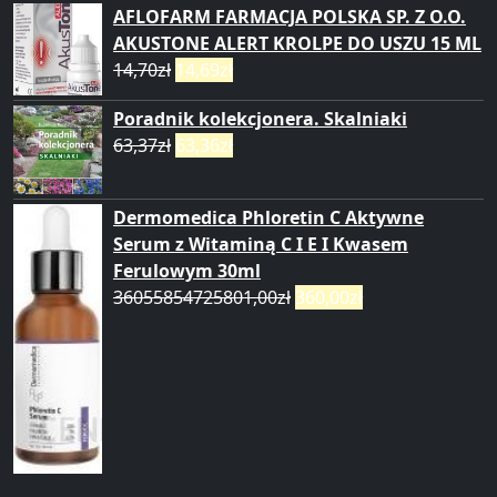
AFLOFARM FARMACJA POLSKA SP. Z O.O.
AKUSTONE ALERT KROLPE DO USZU 15 ML
14,70
zł
14,69
zł
Poradnik kolekcjonera. Skalniaki
63,37
zł
63,36
zł
Dermomedica Phloretin C Aktywne
Serum z Witaminą C I E I Kwasem
Ferulowym 30ml
36055854725801,00
zł
360,00
zł