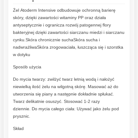
r
Żel Atoderm Intensive odbudowuje ochronną barierę
m
skóry, dzięki zawartości witaminy PP oraz działa
I
antyseptycznie i ogranicza rozwój patogennej flory
n
bakteryjnej dzięki zawartości siarczanu miedzi i siarczanu
t
cynku.Skóra chronicznie suchaSkóra sucha i
e
nadwrażliwaSkóra zrogowaciała, łuszcząca się i szorstka
n
w dotyku
s
i
Sposób użycia
v
Do mycia twarzy: zwilżyć twarz letnią wodą i nałożyć
e
niewielką ilość żelu na wilgotną skórę. Masować aż do
Ż
utworzenia się piany a następnie dokładnie spłukać.
e
Twarz delikatnie osuszyć. Stosować 1-2 razy
l
dziennie. Do mycia całego ciała: Używać jako żelu pod
d
prysznic.
o
m
Skład
y