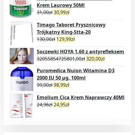
Krem Laurowy 50Ml
31,00
zł
30,99
zł
Timago Taboret Prysznicowy
Trójkątny King-Stta-20
130,00
zł
129,99
zł
Soczewki HOYA 1.60 z antyrefleksem
32055854725801,00
zł
320,00
zł
Puromedica Nuion Witamina D3
2000 IU 50 µg, 100ml
99,00
zł
98,99
zł
Emolium Cica Krem Naprawczy 40Ml
24,96
zł
24,95
zł