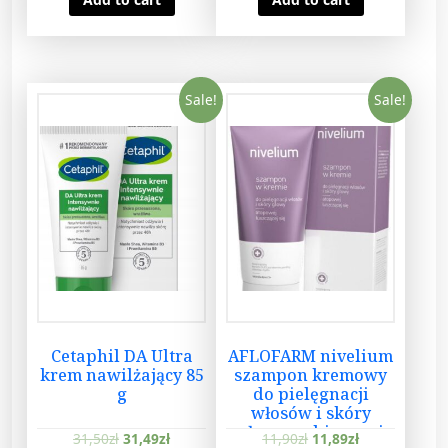
Sale!
Sale!
Cetaphil DA Ultra
AFLOFARM nivelium
krem nawilżający 85
szampon kremowy
g
do pielęgnacji
włosów i skóry
głowy z objawami
31,50
zł
31,49
zł
11,90
zł
11,89
zł