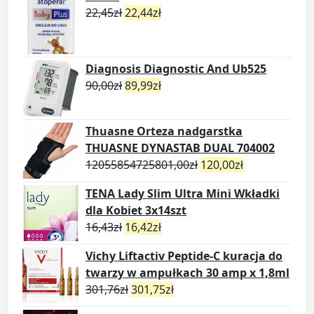
22,45
zł
22,44
zł
Diagnosis Diagnostic And Ub525
90,00
zł
89,99
zł
Thuasne Orteza nadgarstka
THUASNE DYNASTAB DUAL 704002
12055854725801,00
zł
120,00
zł
TENA Lady Slim Ultra Mini Wkładki
dla Kobiet 3x14szt
16,43
zł
16,42
zł
Vichy Liftactiv Peptide-C kuracja do
twarzy w ampułkach 30 amp x 1,8ml
301,76
zł
301,75
zł