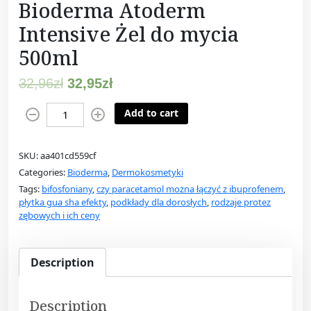
Bioderma Atoderm
Intensive Żel do mycia
500ml
32,96
zł
32,95
zł
B
Add to cart
i
o
SKU:
aa401cd559cf
d
Categories:
Bioderma
,
Dermokosmetyki
e
Tags:
bifosfoniany
,
czy paracetamol można łączyć z ibuprofenem
,
r
płytka gua sha efekty
,
podkłady dla dorosłych
,
rodzaje protez
m
zębowych i ich ceny
a
A
t
Description
o
d
Description
e