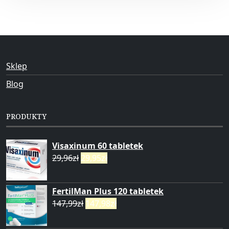
Sklep
Blog
PRODUKTY
Visaxinum 60 tabletek
29,96
zł
29,95
zł
FertilMan Plus 120 tabletek
147,99
zł
147,98
zł