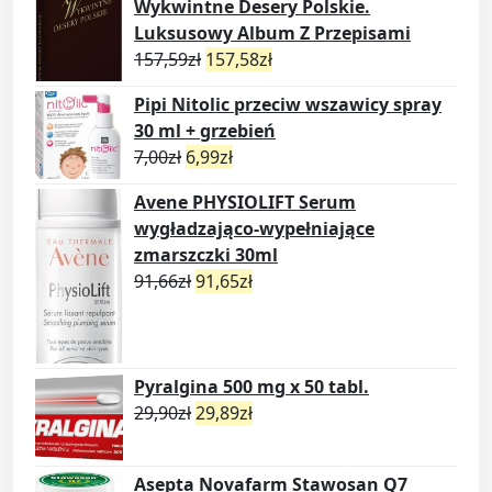
Wykwintne Desery Polskie.
Luksusowy Album Z Przepisami
157,59
zł
157,58
zł
Pipi Nitolic przeciw wszawicy spray
30 ml + grzebień
7,00
zł
6,99
zł
Avene PHYSIOLIFT Serum
wygładzająco-wypełniające
zmarszczki 30ml
91,66
zł
91,65
zł
Pyralgina 500 mg x 50 tabl.
29,90
zł
29,89
zł
Asepta Novafarm Stawosan Q7