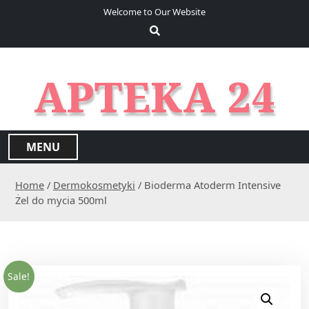
S
Welcome to Our Website
k
i
p
t
APTEKA 24
o
c
o
n
MENU
t
e
Home
/
Dermokosmetyki
/ Bioderma Atoderm Intensive
n
Żel do mycia 500ml
t
Sale!