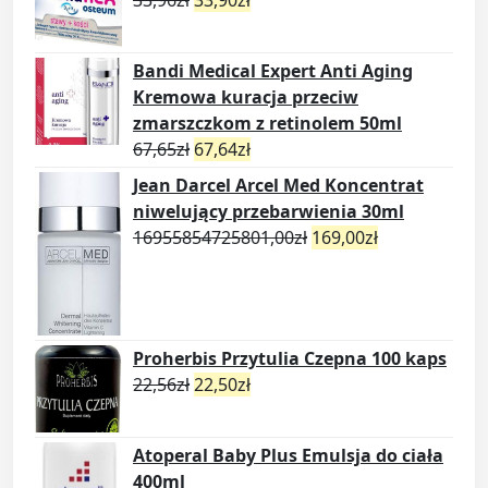
33,96
zł
33,90
zł
Bandi Medical Expert Anti Aging
Kremowa kuracja przeciw
zmarszczkom z retinolem 50ml
67,65
zł
67,64
zł
Jean Darcel Arcel Med Koncentrat
niwelujący przebarwienia 30ml
16955854725801,00
zł
169,00
zł
Proherbis Przytulia Czepna 100 kaps
22,56
zł
22,50
zł
Atoperal Baby Plus Emulsja do ciała
400ml