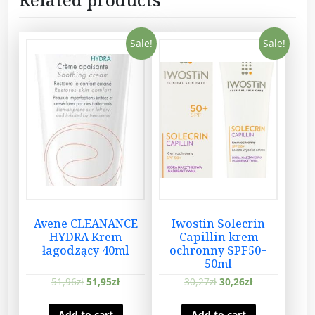
Sale!
Sale!
Avene CLEANANCE
Iwostin Solecrin
HYDRA Krem
Capillin krem
łagodzący 40ml
ochronny SPF50+
50ml
51,96
zł
51,95
zł
30,27
zł
30,26
zł
Add to cart
Add to cart