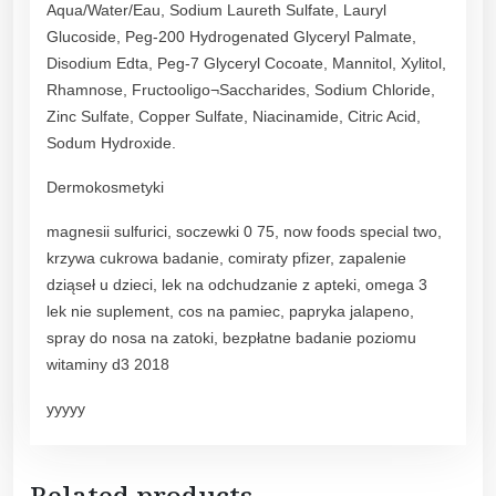
c
Aqua/Water/Eau, Sodium Laureth Sulfate, Lauryl
i
Glucoside, Peg-200 Hydrogenated Glyceryl Palmate,
a
Disodium Edta, Peg-7 Glyceryl Cocoate, Mannitol, Xylitol,
5
Rhamnose, Fructooligo¬Saccharides, Sodium Chloride,
0
Zinc Sulfate, Copper Sulfate, Niacinamide, Citric Acid,
0
Sodum Hydroxide.
m
Dermokosmetyki
l
q
magnesii sulfurici, soczewki 0 75, now foods special two,
u
krzywa cukrowa badanie, comiraty pfizer, zapalenie
a
dziąseł u dzieci, lek na odchudzanie z apteki, omega 3
n
lek nie suplement, cos na pamiec, papryka jalapeno,
t
spray do nosa na zatoki, bezpłatne badanie poziomu
i
witaminy d3 2018
t
y
yyyyy
Related products