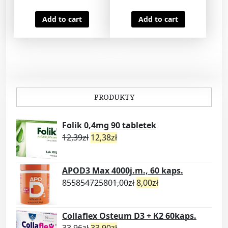
atopowego
zapalenia skóry
Add to cart
Add to cart
łuszczycy 150ml
PRODUKTY
Folik 0,4mg 90 tabletek
12,39
zł
12,38
zł
APOD3 Max 4000j.m., 60 kaps.
855854725801,00
zł
8,00
zł
Collaflex Osteum D3 + K2 60kaps.