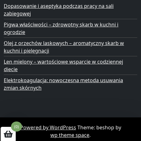
Dopasowanie i aseptyka podczas pracy na sali
zabiegowej
Pigwa właściwości – zdrowotny skarb w kuchni i
ogrodzie
Olej z orzechów laskowych – aromatyczny skarb w
kuchni i pielęgnacji
Len mielony – wartościowe wsparcie w codziennej
diecie
Elektrokoagulacja: nowoczesna metoda usuwania
zmian skórnych
(0)
Powered by WordPress
Theme: beshop by
wp theme space
.