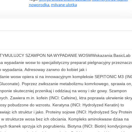
L
noworodka
,
milvane ulotka
A
B
D
E
R
M
O
TYMULUJCY SZAMPON NA WYPADANIE WOSWWskazania:BasicLab
C
a wypadanie wosw to specjalistyczny preparat pielgnacyjny przeznacz
O
 wypadania. Adresoway zarwno do kobiet jak i
S
anie wosw opiera si na innowacyjnym kompleksie SEPITONIC M3 (INC
M
Gluconate). Poprzez zwikszanie metabolizmu komrkowego, sprawia on,
E
ponie skuteczniej przenikaj i oddziauj na wosy i skr gowy. Szampon
T
ych. Zawiera m.in. kofein (INCI: Cafeine), ktra poprawia ukrwienie skr
I
 wosy pobudzone do wzrostu. Keratyna (INCI: Hydrolyzed Keratin) to
C
iajc ich struktur i jako. Proteiny sojowe (INCI: Hydrolyzed Soy Protein
S
 w strukturze wosa bez ich obciania. Kompleks aminokwasw dziaa na
C
h tkanek sprzyja ich pogrubieniu. Biotyna (INCI: Biotin) kondycjonuje
A