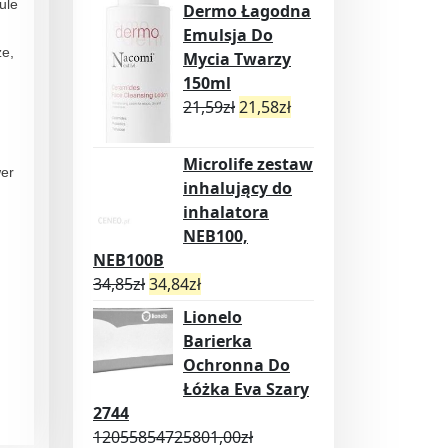
ule
Dermo Łagodna
Emulsja Do
ze,
Mycia Twarzy
150ml
21,59
zł
21,58
zł
Microlife zestaw
wer
inhalujący do
inhalatora
NEB100,
NEB100B
34,85
zł
34,84
zł
Lionelo
Barierka
Ochronna Do
Łóżka Eva Szary
2744
12055854725801,00
zł