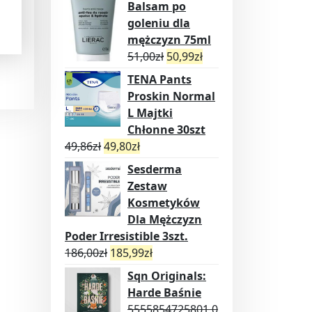
Balsam po
goleniu dla
mężczyzn 75ml
51,00
zł
50,99
zł
TENA Pants
Proskin Normal
L Majtki
Chłonne 30szt
49,86
zł
49,80
zł
Sesderma
Zestaw
Kosmetyków
Dla Mężczyzn
Poder Irresistible 3szt.
186,00
zł
185,99
zł
Sqn Originals:
Harde Baśnie
5555854725801,0