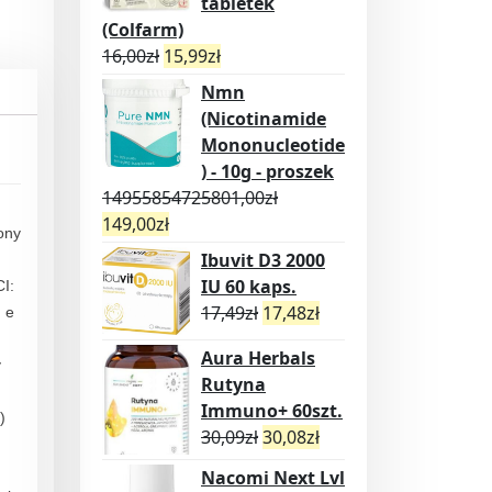
tabletek
(Colfarm)
16,00
zł
15,99
zł
Nmn
(Nicotinamide
Mononucleotide
) - 10g - proszek
14955854725801,00
zł
149,00
zł
ony
Ibuvit D3 2000
IU 60 kaps.
I:
17,49
zł
17,48
zł
 e
Aura Herbals
y
Rutyna
Immuno+ 60szt.
)
30,09
zł
30,08
zł
Nacomi Next Lvl