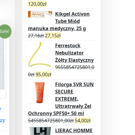
120,00
zł
Kikgel Activon
Tube Miód
manuka medyczny, 25 g
Sale!
27,16
zł
27,15
zł
Ferrestock
Nebulizator
Żółty Elastyczny
9555854725801,0
0
zł
95,00
zł
Filorga SVR SUN
SECURE
EXTREME,
Ultratrwały Żel
y
Ochronny SPF50+ 50 ml
zy
5455854725801,00
zł
54,00
zł
LIERAC HOMME
ę