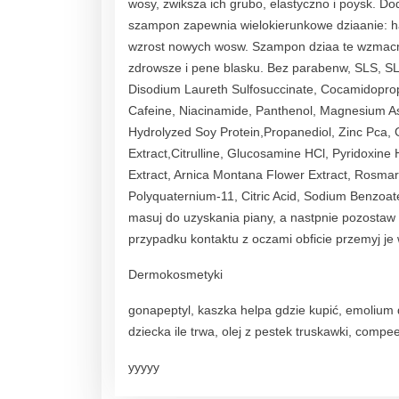
wosy, zwiksza ich grubo, elastyczno i poysk. Do
szampon zapewnia wielokierunkowe dziaanie: ha
wzrost nowych wosw. Szampon dziaa te wzmacniaj
zdrowsze i pene blasku. Bez parabenw, SLS, SL
Disodium Laureth Sulfosuccinate, Cocamidopropy
Cafeine, Niacinamide, Panthenol, Magnesium As
Hydrolyzed Soy Protein,Propanediol, Zinc Pca, 
Extract,Citrulline, Glucosamine HCl, Pyridoxine 
Extract, Arnica Montana Flower Extract, Rosmari
Polyquaternium-11, Citric Acid, Sodium Benzo
masuj do uzyskania piany, a nastpnie pozostaw
przypadku kontaktu z oczami obficie przemyj j
Dermokosmetyki
gonapeptyl, kaszka helpa gdzie kupić, emolium do
dziecka ile trwa, olej z pestek truskawki, comp
yyyyy