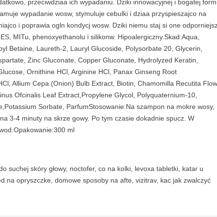
datkowo, przeciwdziaa ich wypadaniu. Dziki innowacyjnej i bogatej form
P
muje wypadanie wosw, stymuluje cebulki i dziaa przyspieszajco na
I
co i poprawia ogln kondycj wosw. Dziki niemu staj si one odporniejs
L
ES, MITu, phenoxyethanolu i silikonw. Hipoalergiczny.Skad:Aqua,
L
l Betaine, Laureth-2, Lauryl Glucoside, Polysorbate 20, Glycerin,
U
partate, Zinc Gluconate, Copper Gluconate, Hydrolyzed Keratin,
S
Glucose, Ornithine HCl, Arginine HCl, Panax Ginseng Root
S
HCl, Allium Cepa (Onion) Bulb Extract, Biotin, Chamomilla Recutita Flo
t
nus Ofcinalis Leaf Extract,Propylene Glycol, Polyquaternium-10,
y
ate,Potassium Sorbate, ParfumStosowanie:Na szampon na mokre wosy,
m
 na 3-4 minuty na skrze gowy. Po tym czasie dokadnie spucz. W
u
e wod.Opakowanie:300 ml
l
u
j
ą
 suchej skóry głowy, noctofer, co na kolki, levoxa tabletki, katar u
c
eed na opryszczke, domowe sposoby na afte, vizitrav, kac jak zwalczyć
y
s
z