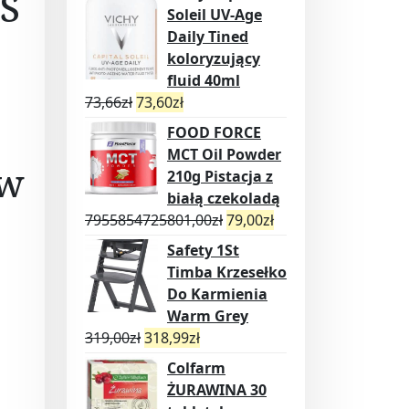
S
Soleil UV-Age
Daily Tined
koloryzujący
fluid 40ml
73,66
zł
73,60
zł
FOOD FORCE
MCT Oil Powder
ów
210g Pistacja z
białą czekoladą
7955854725801,00
zł
79,00
zł
Safety 1St
Timba Krzesełko
Do Karmienia
Warm Grey
319,00
zł
318,99
zł
Colfarm
ŻURAWINA 30