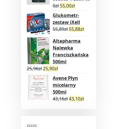
0
zł
55,00
zł
Glukometr-
zestaw iXell
55,89
zł
55,88
zł
Altapharma
Nalewka
Franciszkańska
500ml
25,96
zł
25,90
zł
Avene Płyn
micelarny
500ml
43,16
zł
43,10
zł
zzzzz