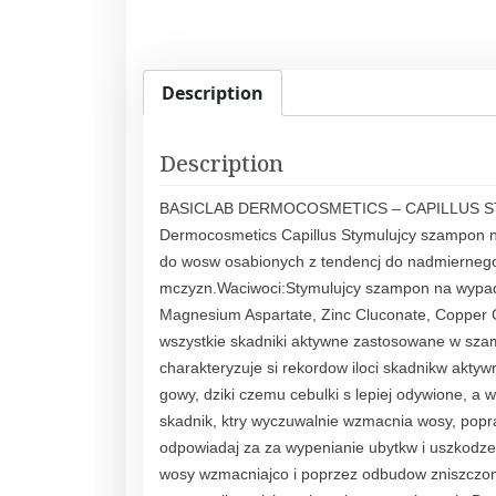
Description
Description
BASICLAB DERMOCOSMETICS – CAPILLUS S
Dermocosmetics Capillus Stymulujcy szampon n
do wosw osabionych z tendencj do nadmiernego
mczyzn.Waciwoci:Stymulujcy szampon na wypad
Magnesium Aspartate, Zinc Cluconate, Copper 
wszystkie skadniki aktywne zastosowane w szam
charakteryzuje si rekordow iloci skadnikw aktywn
gowy, dziki czemu cebulki s lepiej odywione, a
skadnik, ktry wyczuwalnie wzmacnia wosy, popraw
odpowiadaj za za wypenianie ubytkw i uszkodze
wosy wzmacniajco i poprzez odbudow zniszczonyc