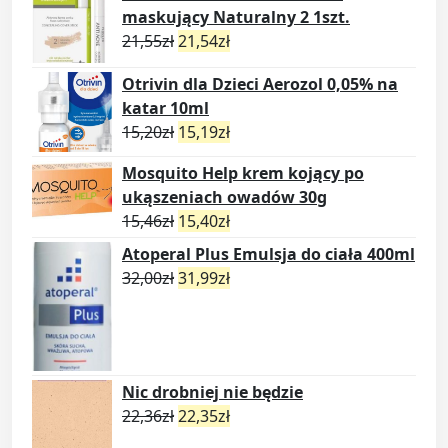
maskujący Naturalny 2 1szt.
21,55
zł
21,54
zł
Otrivin dla Dzieci Aerozol 0,05% na
katar 10ml
15,20
zł
15,19
zł
Mosquito Help krem kojący po
ukąszeniach owadów 30g
15,46
zł
15,40
zł
Atoperal Plus Emulsja do ciała 400ml
32,00
zł
31,99
zł
Nic drobniej nie będzie
22,36
zł
22,35
zł