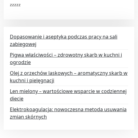
zzzzz
Dopasowanie i aseptyka podczas pracy na sali
zabiegowej
Pigwa właściwości – zdrowotny skarb w kuchni i
ogrodzie
Olej z orzechów laskowych – aromatyczny skarb w
kuchni i pielęgnacji
Len mielony – wartościowe wsparcie w codziennej
diecie
Elektrokoagulacja: nowoczesna metoda usuwania
zmian skórnych