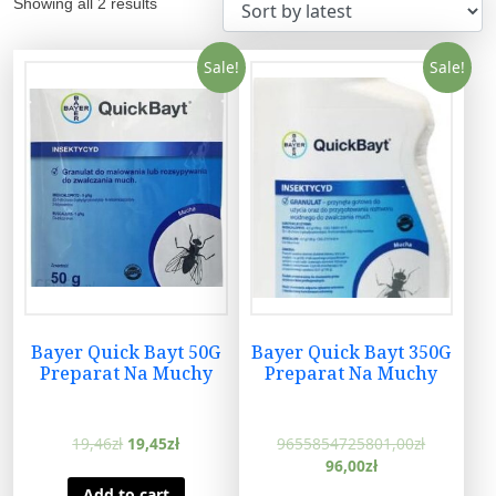
Showing all 2 results
Sale!
Sale!
Bayer Quick Bayt 50G
Bayer Quick Bayt 350G
Preparat Na Muchy
Preparat Na Muchy
19,46
zł
19,45
zł
9655854725801,00
zł
96,00
zł
Add to cart