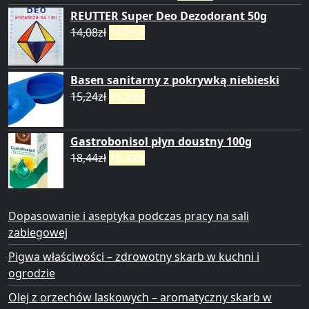
REUTTER Super Deo Dezodorant 50g
14,08
zł
14,07
zł
Basen sanitarny z pokrywką niebieski
15,24
zł
15,23
zł
Gastrobonisol płyn doustny 100g
18,44
zł
18,43
zł
Dopasowanie i aseptyka podczas pracy na sali
zabiegowej
Pigwa właściwości – zdrowotny skarb w kuchni i
ogrodzie
Olej z orzechów laskowych – aromatyczny skarb w