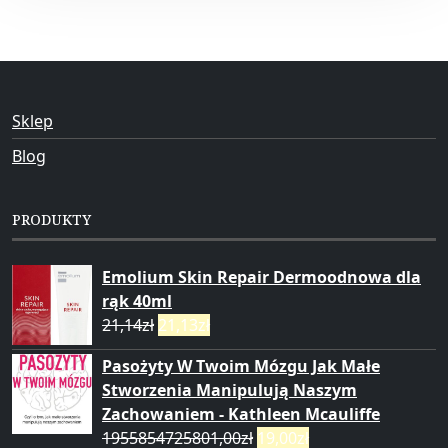
Sklep
Blog
PRODUKTY
Emolium Skin Repair Dermoodnowa dla
rąk 40ml
21,14
zł
21,13
zł
Pasożyty W Twoim Mózgu Jak Małe
Stworzenia Manipulują Naszym
Zachowaniem - Kathleen Mcauliffe
1955854725801,00
zł
19,00
zł