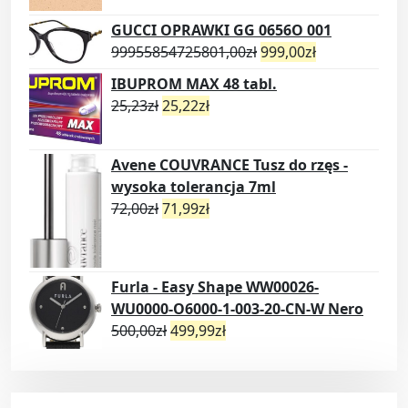
GUCCI OPRAWKI GG 0656O 001
99955854725801,00
zł
999,00
zł
IBUPROM MAX 48 tabl.
25,23
zł
25,22
zł
Avene COUVRANCE Tusz do rzęs -
wysoka tolerancja 7ml
72,00
zł
71,99
zł
Furla - Easy Shape WW00026-
WU0000-O6000-1-003-20-CN-W Nero
500,00
zł
499,99
zł