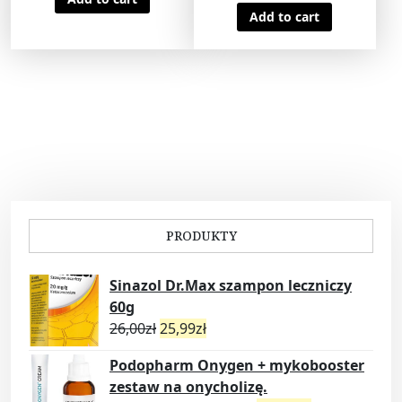
Add to cart
PRODUKTY
Sinazol Dr.Max szampon leczniczy
60g
26,00
zł
25,99
zł
Podopharm Onygen + mykobooster
zestaw na onycholizę.