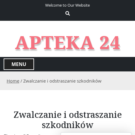
S
Welcome to Our Website
k
i
p
t
APTEKA 24
o
c
o
n
MENU
t
e
Home
/ Zwalczanie i odstraszanie szkodników
n
t
Zwalczanie i odstraszanie
szkodników