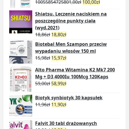
10055854725801,00
zł
100,00
zł
Shiatsu. Leczenie naciskiem na
poszczególne punkty ciała
(wyd.2021)
18,86
zł
18,80
zł
Biotebal Men Szampon przeciw
wypadaniu włosów 150 ml
15,98
zł
15,97
zł
Alto Pharma Witamina K2 Mk7 200
Mg + D3 4000Iu 100Mcg 120Kaps
59,00
zł
58,99
zł
Biotyk synbiotyk 30 kapsułek
11,96
zł
11,90
zł
Falvit 30 tabl drażowanych