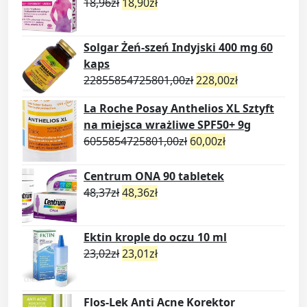
18,96
zł
18,90
zł
Solgar Żeń-szeń Indyjski 400 mg 60
kaps
22855854725801,00
zł
228,00
zł
La Roche Posay Anthelios XL Sztyft
na miejsca wrażliwe SPF50+ 9g
6055854725801,00
zł
60,00
zł
Centrum ONA 90 tabletek
48,37
zł
48,36
zł
Ektin krople do oczu 10 ml
23,02
zł
23,01
zł
Flos-Lek Anti Acne Korektor