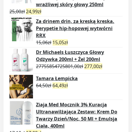
wrażliwej skóry głowy 250ml
25,00
zł
24,99
zł
Za drinem drin, za kreską kreska.
Perypetie hip-hopowej wytwórni
RRX
15,06
zł
15,05
zł
Dr Michaels Łuszczyca Głowy
Odżywka 200ml + Żel 200ml
27755854725801,00
zł
277,00
zł
Tamara Łempicka
64,50
zł
64,49
zł
Ziaja Med Mocznik 3% Kuracja
Ultranawilżająca Zestaw: Krem Do
Twarzy Dzień/Noc, 50 Ml + Emulsja
Ciała, 400ml