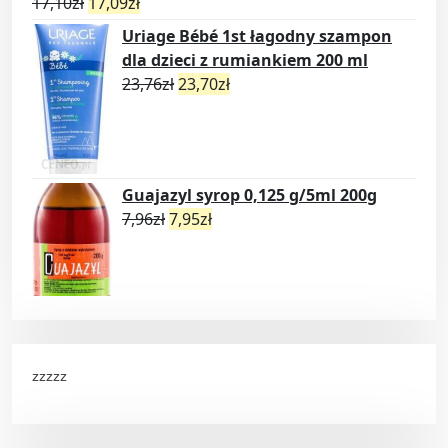
17,10
zł
17,09
zł
Uriage Bébé 1st łagodny szampon
dla dzieci z rumiankiem 200 ml
23,76
zł
23,70
zł
Guajazyl syrop 0,125 g/5ml 200g
7,96
zł
7,95
zł
zzzzz