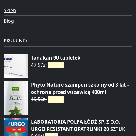
Sklep
Blog
PRODUKTY
Tanakan 90 tabletek
47,57
zł
47,56
zł
Phyto Nature szampon szkolny od 3 lat -
ochrona przed wszawicą 400ml
19,56
zł
19,50
zł
LABORATORIA POLFA ŁÓDŹ SP. Z O.O.
URGO RESISTANT OPATRUNKI 20 SZTUK