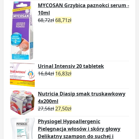
MYCOSAN Grzybica paznokci serum -
10ml
68,72
zł
68,71
zł
Urinal Intensiv 20 tabletek
16,84
zł
16,83
zł
Nutricia Diasip smak truskawkowy
4x200ml
27,56
zł
27,50
zł
Physiogel Hypoallergenic
Pielęgnacja włosów i skóry głowy
Delikatny szampon do suchej i