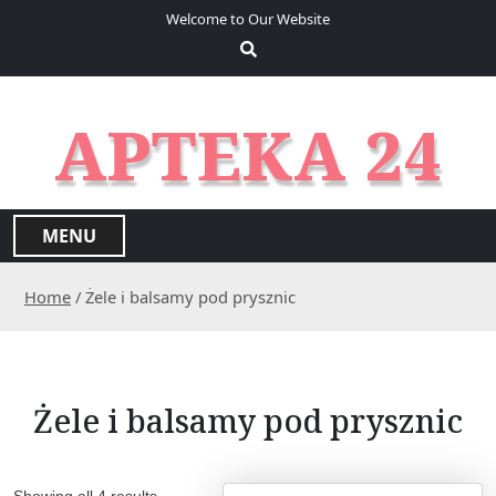
S
Welcome to Our Website
k
i
p
t
APTEKA 24
o
c
o
n
MENU
t
e
Home
/ Żele i balsamy pod prysznic
n
t
Żele i balsamy pod prysznic
Showing all 4 results