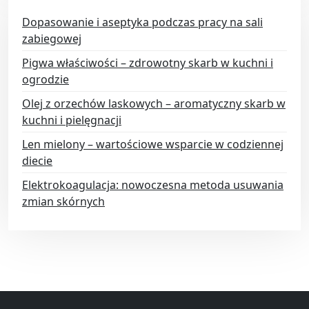
Dopasowanie i aseptyka podczas pracy na sali
zabiegowej
Pigwa właściwości – zdrowotny skarb w kuchni i
ogrodzie
Olej z orzechów laskowych – aromatyczny skarb w
kuchni i pielęgnacji
Len mielony – wartościowe wsparcie w codziennej
diecie
Elektrokoagulacja: nowoczesna metoda usuwania
zmian skórnych