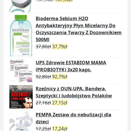
Bioderma Sebium H2O
Antybakteryjny Płyn Micelarny Do
Oczyszczania Twarzy Z Dozownikiem
500Ml
37,80
zł
37,79
zł
UPS Zdrowie ESTABIOM MAMA
(PROBIOTYK) 3x20 kaps.
92,80
zł
92,79
zł
Rzeźnicy z OUN-UPA. Bandera,
Szeptycki i ludobójstwo Polaków
27,16
zł
27,15
zł
PEMPA Zestaw do nebulizacji dla
dzieci
17,25
zł
17,24
zł