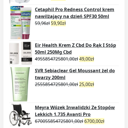
Cetaphil Pro Redness Control krem
nawilżający na dzień SPF30 50ml
59,96
zł
59,90
zł
Eir Health Krem Z Cbd Do Rąk I Stóp
50ml 250Mg Cbd
4955854725801,00
zł
49,00
zł
SVR Sebiaclear Gel Moussant żel do
twarzy 200ml
2555854725801,00
zł
25,00
zł
Meyra Wózek Inwalidzki Ze Stopów
Lekkich 1.735 Avanti Pro
670055854725801,00
zł
6700,00
zł