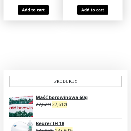
Add to cart
Add to cart
PRODUKTY
Maść borowinowa 60g
27,62
zł
27,61
zł
Beurer IH 18
137,96
zł
137,90
zł