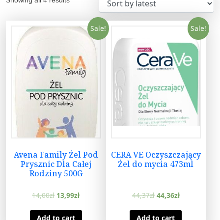
Sale!
Sale!
Avena Family Żel Pod
CERA VE Oczyszczający
Prysznic Dla Całej
Żel do mycia 473ml
Rodziny 500G
14,00
zł
13,99
zł
44,37
zł
44,36
zł
Add to cart
Add to cart