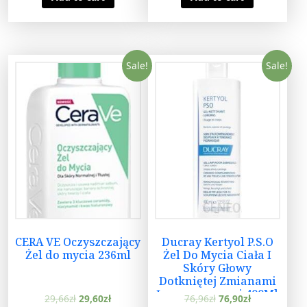
Sale!
Sale!
CERA VE Oczyszczający
Ducray Kertyol P.S.O
Żel do mycia 236ml
Żel Do Mycia Ciała I
Skóry Głowy
Dotkniętej Zmianami
Łuszczycowymi 400Ml
29,66
zł
29,60
zł
76,96
zł
76,90
zł