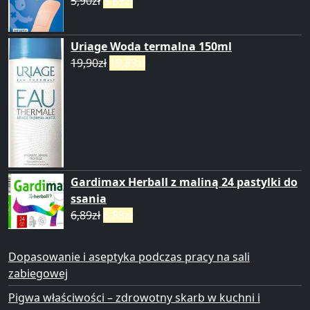
5,90
zł
5,89
zł
Uriage Woda termalna 150ml
19,90
zł
19,89
zł
Gardimax Herball z maliną 24 pastylki do
ssania
6,89
zł
6,88
zł
Dopasowanie i aseptyka podczas pracy na sali
zabiegowej
Pigwa właściwości – zdrowotny skarb w kuchni i