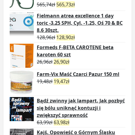
565,74
zł
565,73
zł
Fielmann atrea excellence 1 day
toric -3.25 SPH, Cyl. -1.25, Oś 70 & BC
8.6 30szt.
128,96
zł
128,90
zł
Formeds F-BETA CAROTENE beta
karoten 60 szt
26,96
zł
26,90
zł
Farm-Vix Maść Czarci Pazur 150 ml
19,48
zł
19,47
zł
Bądź zwinny jak lampart. Jak pozbyć
się bólu uniknąć kontuzji i
zwiększyć sprawność
63,99
zł
63,98
zł
Kajś. Opowieść o Górnym Śląsku