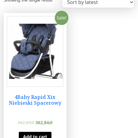
Sale!
4Baby Rapid Xix
Niebieski Spacerowy
362,85
zł
362,84
zł
Add to cart