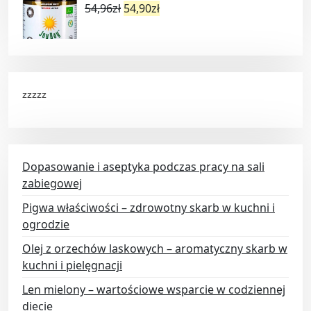
54,96
zł
54,90
zł
zzzzz
Dopasowanie i aseptyka podczas pracy na sali
zabiegowej
Pigwa właściwości – zdrowotny skarb w kuchni i
ogrodzie
Olej z orzechów laskowych – aromatyczny skarb w
kuchni i pielęgnacji
Len mielony – wartościowe wsparcie w codziennej
diecie