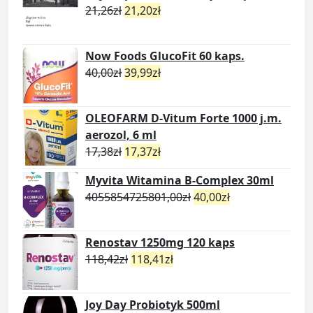
21,26
zł
21,20
zł
Now Foods GlucoFit 60 kaps.
40,00
zł
39,99
zł
OLEOFARM D-Vitum Forte 1000 j.m.
aerozol, 6 ml
17,38
zł
17,37
zł
Myvita Witamina B-Complex 30ml
4055854725801,00
zł
40,00
zł
Renostav 1250mg 120 kaps
118,42
zł
118,41
zł
Joy Day Probiotyk 500ml