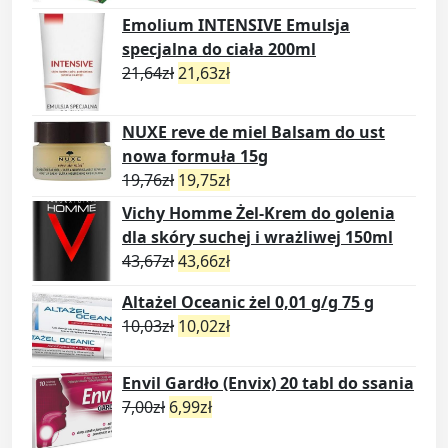
Emolium INTENSIVE Emulsja
specjalna do ciała 200ml
21,64
zł
21,63
zł
NUXE reve de miel Balsam do ust
nowa formuła 15g
19,76
zł
19,75
zł
Vichy Homme Żel-Krem do golenia
dla skóry suchej i wrażliwej 150ml
43,67
zł
43,66
zł
Altażel Oceanic żel 0,01 g/g 75 g
10,03
zł
10,02
zł
Envil Gardło (Envix) 20 tabl do ssania
7,00
zł
6,99
zł