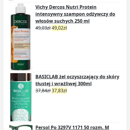
Vichy Dercos Nutri Protein
intensywny szampon odżywczy do
włosów suchych 250 ml
49,03
zł
49,02
zł
BASICLAB żel oczyszczający do skóry
tłustej i wrażliwej 300ml
37,84
zł
37,83
zł
Persol Po 3297V 1171 50 rozm. M