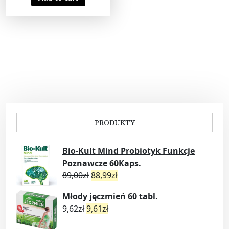
PRODUKTY
Bio-Kult Mind Probiotyk Funkcje
Poznawcze 60Kaps.
89,00
zł
88,99
zł
Młody jęczmień 60 tabl.
9,62
zł
9,61
zł