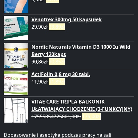
Venotrex 300mg 50 kapsułek
29,90
zł
29,89
zł
Nordic Naturals Vitamin D3 1000 Iu Wild
Berry 120kaps
90,86
zł
90,85
zł
ActiFolin 0,8 mg 30 tabl.
11,90
zł
11,89
zł
VITAE CARE TRIPLA BALKONIK
UŁATWIAJĄCY CHODZENIE (3-FUNKCYJNY)
17555854725801,00
zł
175,00
zł
Dopasowanie i aseptyka podczas pracy na sali