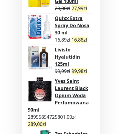
Gel 100ml
28,00
zł
27,99
zł
Quixx Extra
Spray Do Nosa
30 ml
16,89
zł
16,88
zł
Livisto
Hyalutidin
125ml
99,99
zł
99,98
zł
Yves Saint
Laurent Black
Opium Woda
Perfumowana
90ml
28955854725801,00
zł
289,00
zł