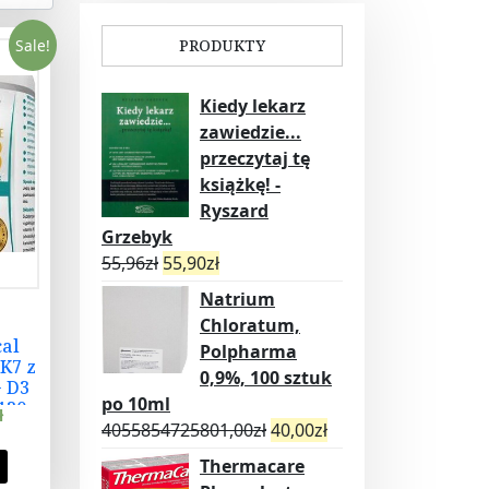
Sale!
PRODUKTY
Kiedy lekarz
zawiedzie...
przeczytaj tę
książkę! -
Ryszard
Grzebyk
55,96
zł
55,90
zł
Natrium
Chloratum,
al
Polpharma
K7 z
0,9%, 100 sztuk
+ D3
po 10ml
120
ł
4055854725801,00
zł
40,00
zł
Thermacare