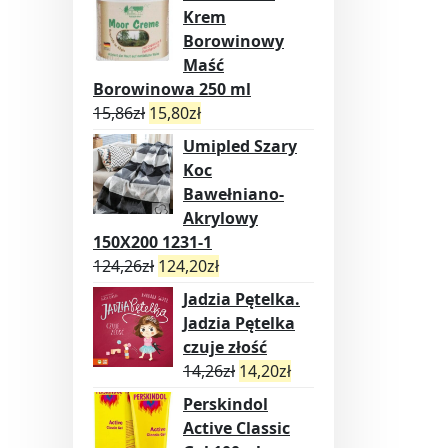
Krem
Borowinowy
Maść
Borowinowa 250 ml
15,86
zł
15,80
zł
Umipled Szary
Koc
Bawełniano-
Akrylowy
150X200 1231-1
124,26
zł
124,20
zł
Jadzia Pętelka.
Jadzia Pętelka
czuje złość
14,26
zł
14,20
zł
Perskindol
Active Classic