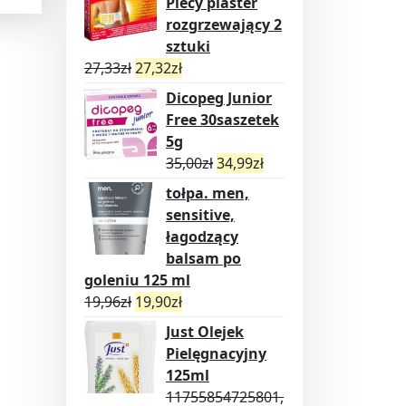
Plecy plaster
rozgrzewający 2
sztuki
27,33
zł
27,32
zł
Dicopeg Junior
Free 30saszetek
5g
35,00
zł
34,99
zł
tołpa. men,
sensitive,
łagodzący
balsam po
goleniu 125 ml
19,96
zł
19,90
zł
Just Olejek
Pielęgnacyjny
125ml
11755854725801,