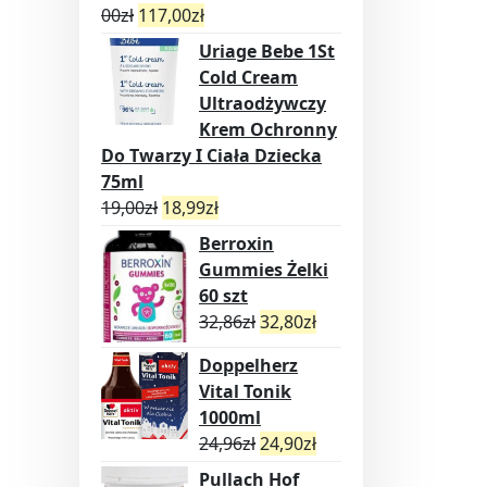
00
zł
117,00
zł
Uriage Bebe 1St
Cold Cream
Ultraodżywczy
Krem Ochronny
Do Twarzy I Ciała Dziecka
75ml
19,00
zł
18,99
zł
Berroxin
Gummies Żelki
60 szt
32,86
zł
32,80
zł
Doppelherz
Vital Tonik
1000ml
24,96
zł
24,90
zł
Pullach Hof