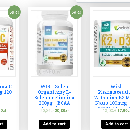
Sale!
Sale!
ana C
WISH Selen
Wish
g 120
Organiczny L-
Pharmaceutic
Selenometionina
Witamina K2 M
200µg + BCAA
Natto 100mcg 
Aminokwas
2000IU 50mcg 
59
zł
20,86
zł
20,80
zł
18,00
zł
17,99
z
Egzogenny +
tabl.
Prebiotyk 120 kaps
rt
Add to cart
Add to cart