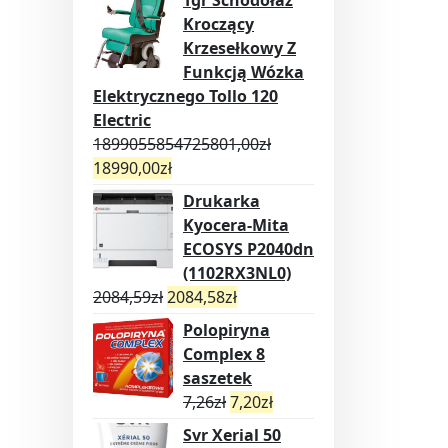
Tgr Schodołaz
Kroczący
Krzesełkowy Z
Funkcją Wózka
Elektrycznego Tollo 120
Electric
1899055854725801,00
zł
18990,00
zł
Drukarka
Kyocera-Mita
ECOSYS P2040dn
(1102RX3NL0)
2084,59
zł
2084,58
zł
Polopiryna
Complex 8
saszetek
7,26
zł
7,20
zł
Svr Xerial 50