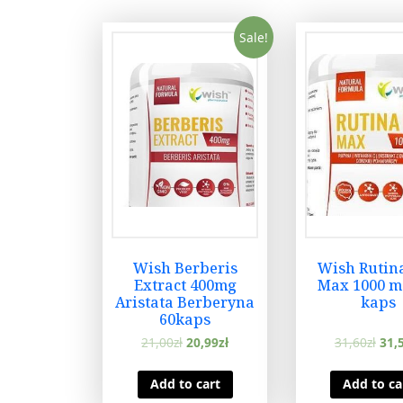
Sale!
Wish Berberis
Wish Rutin
Extract 400mg
Max 1000 m
Aristata Berberyna
kaps
60kaps
21,00
zł
20,99
zł
31,60
zł
31,
Add to cart
Add to ca