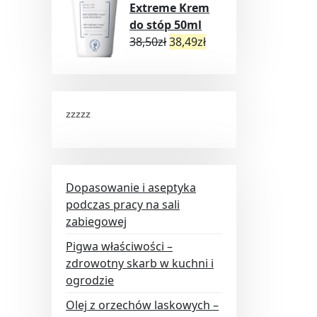
Extreme Krem
do stóp 50ml
38,50
zł
38,49
zł
zzzzz
Dopasowanie i aseptyka
podczas pracy na sali
zabiegowej
Pigwa właściwości –
zdrowotny skarb w kuchni i
ogrodzie
Olej z orzechów laskowych –