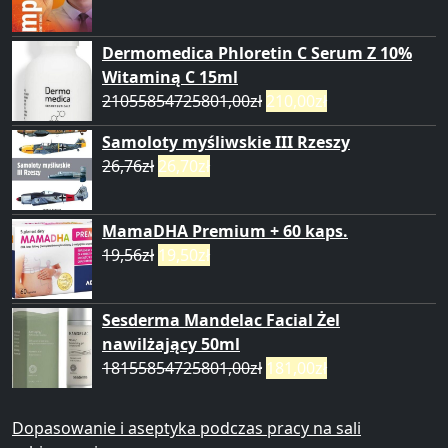
Dermomedica Phloretin C Serum Z 10%
Witaminą C 15ml
21055854725801,00
zł
210,00
zł
Samoloty myśliwskie III Rzeszy
26,76
zł
26,70
zł
MamaDHA Premium + 60 kaps.
19,56
zł
19,50
zł
Sesderma Mandelac Facial Żel
nawilżający 50ml
18155854725801,00
zł
181,00
zł
Dopasowanie i aseptyka podczas pracy na sali