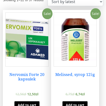
Sale!
Sale!
Nervomix Forte 20
Melissed, syrop 125g
kapsułek
12,56
zł
12,50
zł
6,75
zł
6,74
zł
Add to cart
Add to cart