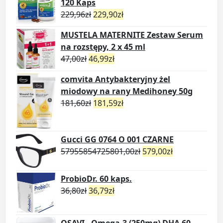
120 Kaps
229,96
zł
229,90
zł
MUSTELA MATERNITE Zestaw Serum
na rozstępy, 2 x 45 ml
47,00
zł
46,99
zł
comvita Antybakteryjny żel
miodowy na rany Medihoney 50g
181,60
zł
181,59
zł
Gucci GG 0764 O 001 CZARNE
57955854725801,00
zł
579,00
zł
ProbioDr. 60 kaps.
36,80
zł
36,79
zł