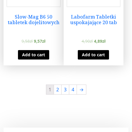
Slow-Mag B6 50
Labofarm Tabletki
tabletek dojelitowych
uspokajające 20 tab
9,58
zł
9,57
zł
4,90
zł
4,89
zł
Add to cart
Add to cart
1
2
3
4
→