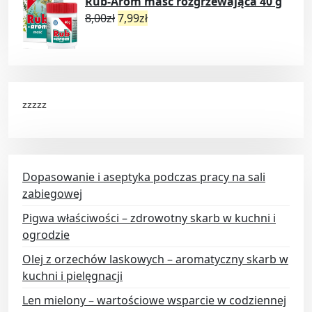
Rub-Arom maść rozgrzewająca 40 g
8,00
zł
7,99
zł
zzzzz
Dopasowanie i aseptyka podczas pracy na sali
zabiegowej
Pigwa właściwości – zdrowotny skarb w kuchni i
ogrodzie
Olej z orzechów laskowych – aromatyczny skarb w
kuchni i pielęgnacji
Len mielony – wartościowe wsparcie w codziennej