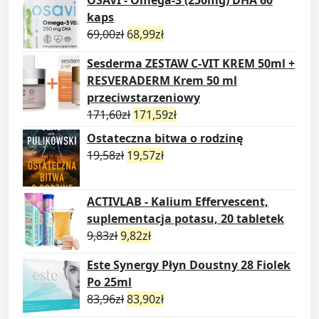
OSAVI - Omega-3 (250mg) DHA 60
kaps
69,00
zł
68,99
zł
Sesderma ZESTAW C-VIT KREM 50ml +
RESVERADERM Krem 50 ml
przeciwstarzeniowy
171,60
zł
171,59
zł
Ostateczna bitwa o rodzinę
19,58
zł
19,57
zł
ACTIVLAB - Kalium Effervescent,
suplementacja potasu, 20 tabletek
9,83
zł
9,82
zł
Este Synergy Płyn Doustny 28 Fiolek
Po 25ml
83,96
zł
83,90
zł