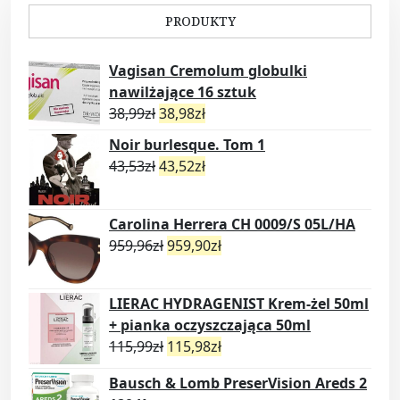
PRODUKTY
Vagisan Cremolum globulki
nawilżające 16 sztuk
38,99
zł
38,98
zł
Noir burlesque. Tom 1
43,53
zł
43,52
zł
Carolina Herrera CH 0009/S 05L/HA
959,96
zł
959,90
zł
LIERAC HYDRAGENIST Krem-żel 50ml
+ pianka oczyszczająca 50ml
115,99
zł
115,98
zł
Bausch & Lomb PreserVision Areds 2