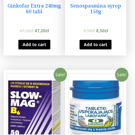
Ginkofar Extra 240mg
Senospasmina syrop
60 tabl
150g
47,26
zł
47,20
zł
8,56
zł
8,50
zł
Add to cart
Add to cart
Sale!
Sale!