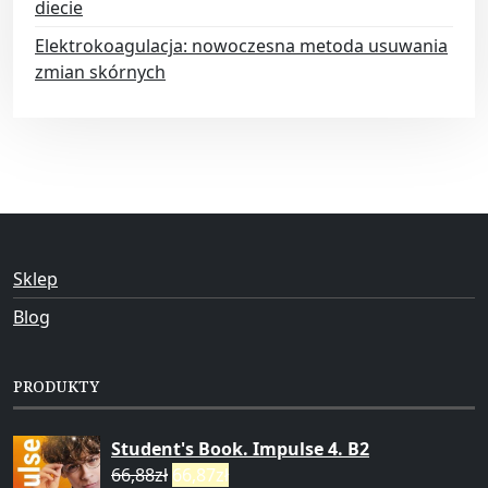
diecie
Elektrokoagulacja: nowoczesna metoda usuwania
zmian skórnych
Sklep
Blog
PRODUKTY
Student's Book. Impulse 4. B2
66,88
zł
66,87
zł