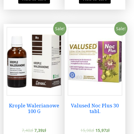
Sale!
Sale!
Krople Walerianowe
Valused Noc Plus 30
100 G
tabl.
7,40
zł
7,39
zł
15,98
zł
15,97
zł