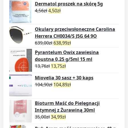
Dermatol proszek na skórę 5g
4,56
zł
4,50
zł
Okulary przeciwsłoneczne Carolina
Herrera CH0034/S J5G 64 9O
639,00
zł
638,99
zł
Pyrantelum Owix zawiesina
doustna 0,25 g/5ml 15 ml
13,76
zł
13,75
zł
Miovelia 30 sasz + 30 kaps
104,90
zł
104,89
zł
Bioturm Maść do Pielęgnacji
Intymnej z Żurawiną 30ml
35,00
zł
34,99
zł