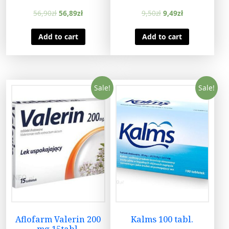
56,90
zł
56,89
zł
9,50
zł
9,49
zł
Add to cart
Add to cart
Sale!
Sale!
Aflofarm Valerin 200
Kalms 100 tabl.
mg 15tabl.