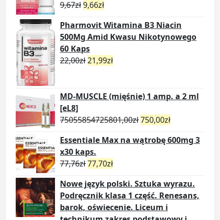
9,67
zł
9,66
zł
Pharmovit Witamina B3 Niacin
500Mg Amid Kwasu Nikotynowego
60 Kaps
22,00
zł
21,99
zł
MD-MUSCLE (mięśnie) 1 amp. a 2 ml
[eL8]
75055854725801,00
zł
750,00
zł
Essentiale Max na wątrobę 600mg 3
x30 kaps.
77,76
zł
77,70
zł
Nowe język polski. Sztuka wyrazu.
Podręcznik klasa 1 część. Renesans,
barok, oświecenie. Liceum i
technikum zakres podstawowy i