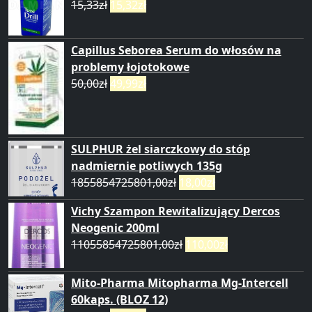
15,33
zł
15,32
zł
Capillus Seborea Serum do włosów na
problemy łojotokowe
50,00
zł
49,99
zł
SULPHUR żel siarczkowy do stóp
nadmiernie potliwych 135g
1855854725801,00
zł
18,00
zł
Vichy Szampon Rewitalizujący Dercos
Neogenic 200ml
11055854725801,00
zł
110,00
zł
Mito-Pharma Mitopharma Mg-Intercell
60kaps. (BLOZ 12)