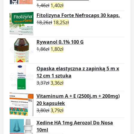
1,46
zł
1,40
zł
Fitolizyna Forte Nefrocaps 30 kaps.
18,26
zł
18,25
zł
Rywanol 0.1% 100 G
1,86
zł
1,80
zł
Opaska elastyczna z zapinką 5 m x
12 cm 1 sztuka
3,37
zł
3,36
zł
Vitaminum A + E (2500j.m + 200mg)
20 kapsułek
3,80
zł
3,79
zł
Xedine HA 1mg Aerozol Do Nosa
10ml