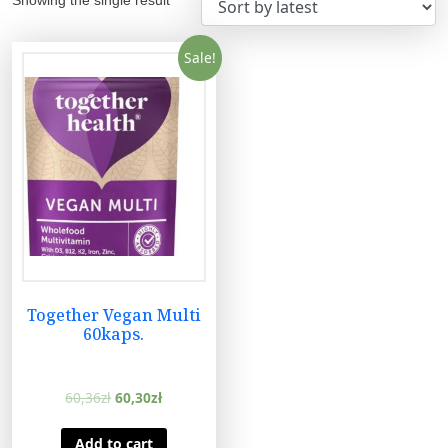
Sale!
Together Vegan Multi
60kaps.
60,36
zł
60,30
zł
Add to cart