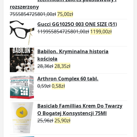
rozszerzony
7555854725801,00
zł
75,00
zł
Gucci GG1025O 003 ONE SIZE (51)
119955854725801,00
zł
1199,00
zł
Babilon. Kryminalna historia
kościoła
28,36
zł
28,35
zł
Arthron Complex 60 tabl.
0,59
zł
0,58
zł
Basiclab Famillias Krem Do Twarzy
O Bogatej Konsystencji 75Ml
25,96
zł
25,90
zł