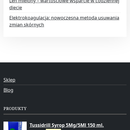
Len mielony – wartościowe wsparcie w codziennej
diecie
Elektrokoagulacja: nowoczesna metoda usuwania
zmian skórnych
Sklep
Blog
PRODUKTY
Tussidrill Syrop 5Mg/5Ml 150 ml.