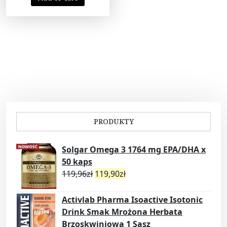
PRODUKTY
Solgar Omega 3 1764 mg EPA/DHA x
50 kaps
119,96
zł
119,90
zł
Activlab Pharma Isoactive Isotonic
Drink Smak Mrożona Herbata
Brzoskwiniowa 1 Sasz