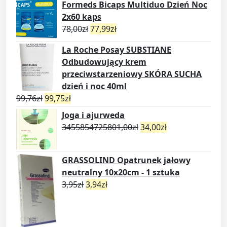
Formeds Bicaps Multiduo Dzień Noc
2x60 kaps
78,00
zł
77,99
zł
La Roche Posay SUBSTIANE
Odbudowujący krem
przeciwstarzeniowy SKÓRA SUCHA
dzień i noc 40ml
99,76
zł
99,75
zł
Joga i ajurweda
3455854725801,00
zł
34,00
zł
GRASSOLIND Opatrunek jałowy
neutralny 10x20cm - 1 sztuka
3,95
zł
3,94
zł