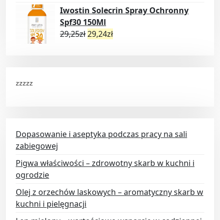
Iwostin Solecrin Spray Ochronny
Spf30 150Ml
29,25
zł
29,24
zł
zzzzz
Dopasowanie i aseptyka podczas pracy na sali
zabiegowej
Pigwa właściwości – zdrowotny skarb w kuchni i
ogrodzie
Olej z orzechów laskowych – aromatyczny skarb w
kuchni i pielęgnacji