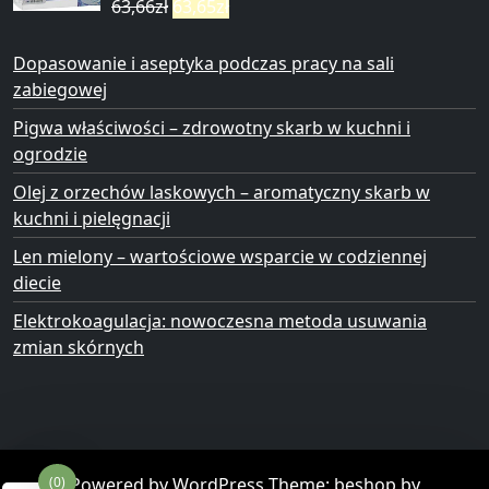
63,66
zł
63,65
zł
Dopasowanie i aseptyka podczas pracy na sali
zabiegowej
Pigwa właściwości – zdrowotny skarb w kuchni i
ogrodzie
Olej z orzechów laskowych – aromatyczny skarb w
kuchni i pielęgnacji
Len mielony – wartościowe wsparcie w codziennej
diecie
Elektrokoagulacja: nowoczesna metoda usuwania
zmian skórnych
Powered by WordPress
Theme: beshop by
(0)