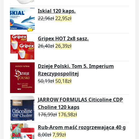
Iskial 120 kaps.
22,96
zł
22,95
zł
Gripex HOT 2x8 sasz.
26,40
zł
26,39
zł
Dzieje Polski. Tom 5. Imperium
Rzeczypospolitej
50,19
zł
50,18
zł
JARROW FORMULAS Citicoline CDP
Choline 120 kaps
176,99
zł
176,98
zł
Rub-Arom maść rozgrzewająca 40 g
8,00
zł
7,99
zł