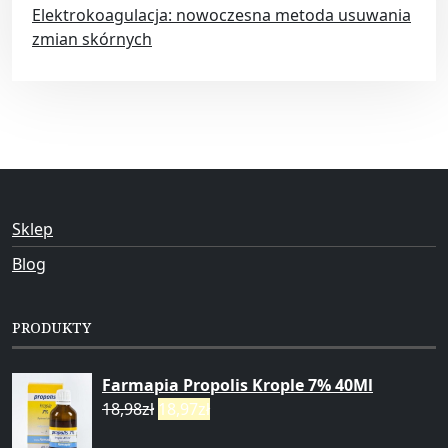
Elektrokoagulacja: nowoczesna metoda usuwania
zmian skórnych
Sklep
Blog
PRODUKTY
Farmapia Propolis Krople 7% 40Ml
18,98
zł
18,97
zł