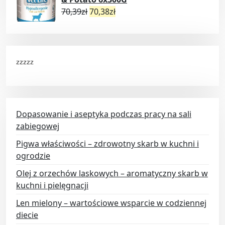
70,39
zł
70,38
zł
zzzzz
Dopasowanie i aseptyka podczas pracy na sali
zabiegowej
Pigwa właściwości – zdrowotny skarb w kuchni i
ogrodzie
Olej z orzechów laskowych – aromatyczny skarb w
kuchni i pielęgnacji
Len mielony – wartościowe wsparcie w codziennej
diecie