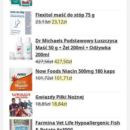
Flexitol maść do stóp 75 g
23,13
zł
23,12
zł
Dr Michaels Podstawowy Łuszczyca
Maść 50 g + Żel 200ml + Odżywka
200ml
427,56
zł
427,50
zł
Now Foods Niacin 500mg 180 kaps
101,72
zł
101,71
zł
Gwiazdy Piłki Nożnej
18,85
zł
18,84
zł
Farmina Vet Life Hypoallergenic Fish
& Potato 6x300G