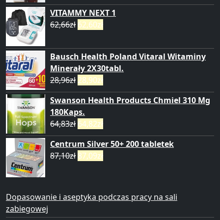
VITAMMY NEXT 1
62,66
zł
62,60
zł
Bausch Health Poland Vitaral Witaminy
Minerały 2X30tabl.
28,96
zł
28,90
zł
Swanson Health Products Chmiel 310 Mg
180Kaps.
64,83
zł
64,82
zł
Centrum Silver 50+ 200 tabletek
87,10
zł
87,09
zł
Dopasowanie i aseptyka podczas pracy na sali
zabiegowej