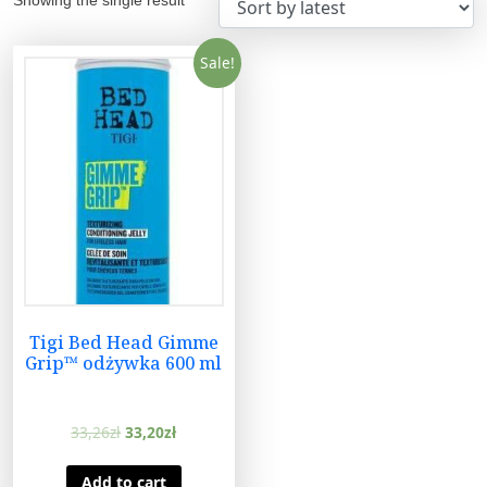
Sale!
Tigi Bed Head Gimme
Grip™ odżywka 600 ml
33,26
zł
33,20
zł
Add to cart