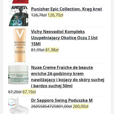
Punisher Epic Collection. Krąg krwi
126,76
zł
126,70
zł
Vichy Neovadiol Kompleks
Uzupełniający Okolicę Oczu I Ust
15Ml
81,99
zł
81,98
zł
Nuxe Creme Fraiche de beaute
enriche 24-godzinny krem
nawilżający i kojący do skóry suchej
i bardzo suchej 50ml
67,20
zł
67,19
zł
Dr Sapporo Swing Poduszka M
26055854725801,00
zł
260,00
zł