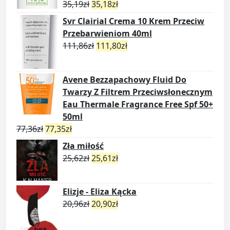
35,19
zł
35,18
zł
Svr Clairial Crema 10 Krem Przeciw
Przebarwieniom 40ml
111,86
zł
111,80
zł
Avene Bezzapachowy Fluid Do
Twarzy Z Filtrem Przeciwsłonecznym
Eau Thermale Fragrance Free Spf 50+
50ml
77,36
zł
77,35
zł
Zła miłość
25,62
zł
25,61
zł
Elizje - Eliza Kącka
20,96
zł
20,90
zł