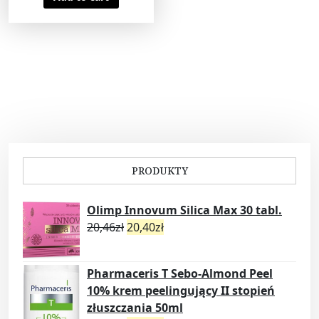
PRODUKTY
Olimp Innovum Silica Max 30 tabl.
20,46
zł
20,40
zł
Pharmaceris T Sebo-Almond Peel
10% krem peelingujący II stopień
złuszczania 50ml