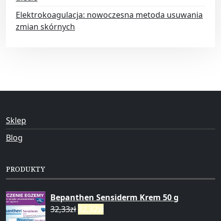
Elektrokoagulacja: nowoczesna metoda usuwania
zmian skórnych
Sklep
Blog
PRODUKTY
Bepanthen Sensiderm Krem 50 g
32,33
zł
32,32
zł