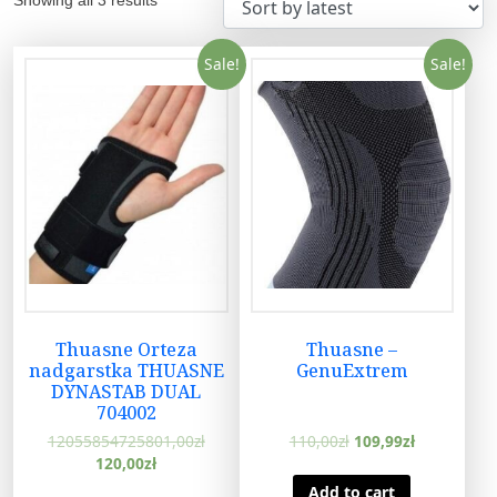
Sale!
Sale!
Thuasne Orteza
Thuasne –
nadgarstka THUASNE
GenuExtrem
DYNASTAB DUAL
704002
12055854725801,00
zł
110,00
zł
109,99
zł
120,00
zł
Add to cart