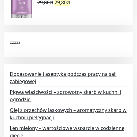
29,86
zł
29,80
zł
zzzzz
Dopasowanie i aseptyka podczas pracy na sali
zabiegowej
Pigwa właściwości – zdrowotny skarb w kuchni i
ogrodzie
Olej z orzechów laskowych – aromatyczny skarb w
kuchni i pielęgnacji
Len mielony – wartościowe wsparcie w codziennej
diecie