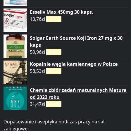
Esseliv Max 450mg 30 kaps.
13,76
zł
13,75
zł
Solgar Earth Source Koji Iron 27 mg x 30
kaps
59,96
zł
59,90
zł
Kopalnie węgla kamiennego w Polsce
58,53
zł
58,52
zł
Chemia zbiór zadań maturalnych Matura
od 2023 roku
31,47
zł
31,46
zł
Dopasowanie i aseptyka podczas pracy na sali
zabiegowej