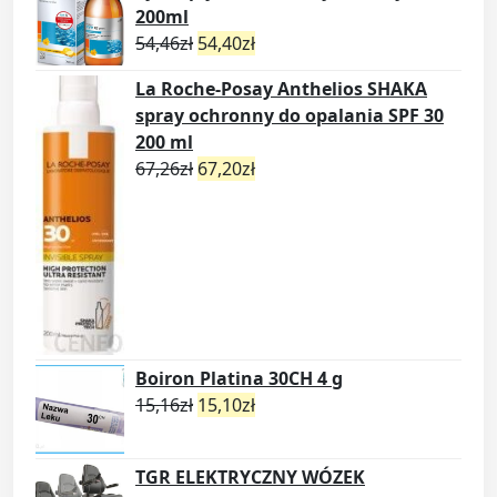
200ml
54,46
zł
54,40
zł
La Roche-Posay Anthelios SHAKA
spray ochronny do opalania SPF 30
200 ml
67,26
zł
67,20
zł
Boiron Platina 30CH 4 g
15,16
zł
15,10
zł
TGR ELEKTRYCZNY WÓZEK