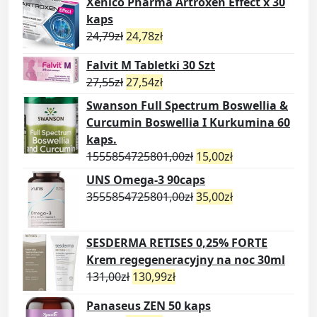
Xenico Pharma Artroxen Effect x 30
kaps
24,79
zł
24,78
zł
Falvit M Tabletki 30 Szt
27,55
zł
27,54
zł
Swanson Full Spectrum Boswellia &
Curcumin Boswellia I Kurkumina 60
kaps.
1555854725801,00
zł
15,00
zł
UNS Omega-3 90caps
3555854725801,00
zł
35,00
zł
SESDERMA RETISES 0,25% FORTE
Krem regegeneracyjny na noc 30ml
131,00
zł
130,99
zł
Panaseus ZEN 50 kaps