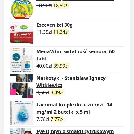
18,96
zł
18,90
zł
Esceven żel 30g
11,35
zł
11,34
zł
MenaVitin, witalność seniora, 60
tabl.
40,00
zł
39,99
zł
Narkotyki - Stanisław Ignacy
Witkiewicz
3,50
zł
3,49
zł
Lacrimal krople do oczu rozt. 14
mg/ml 2 butelki x 5 ml
7,78
zł
7,77
zł
Eye Q płyn o smaku cytrusowym