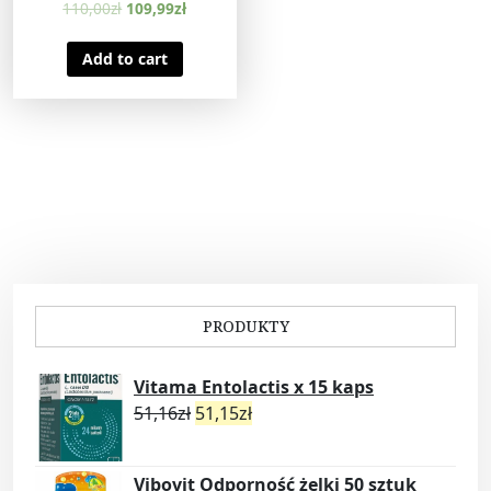
110,00
zł
109,99
zł
Add to cart
PRODUKTY
Vitama Entolactis x 15 kaps
51,16
zł
51,15
zł
Vibovit Odporność żelki 50 sztuk