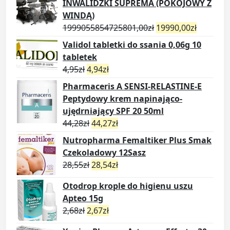
INWALIDZKI SUPREMA (POKOJOWY Z
WINDĄ)
1999055854725801,00
zł
19990,00
zł
Validol tabletki do ssania 0,06g 10
tabletek
4,95
zł
4,94
zł
Pharmaceris A SENSI-RELASTINE-E
Peptydowy krem napinająco-
ujędrniający SPF 20 50ml
44,28
zł
44,27
zł
Nutropharma Femaltiker Plus Smak
Czekoladowy 12Sasz
28,55
zł
28,54
zł
Otodrop krople do higienu uszu
Apteo 15g
2,68
zł
2,67
zł