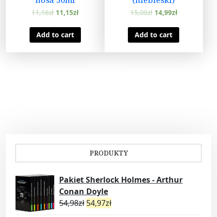
11,16
zł
11,15
zł
15,00
zł
14,99
zł
Add to cart
Add to cart
PRODUKTY
Pakiet Sherlock Holmes - Arthur
Conan Doyle
54,98
zł
54,97
zł