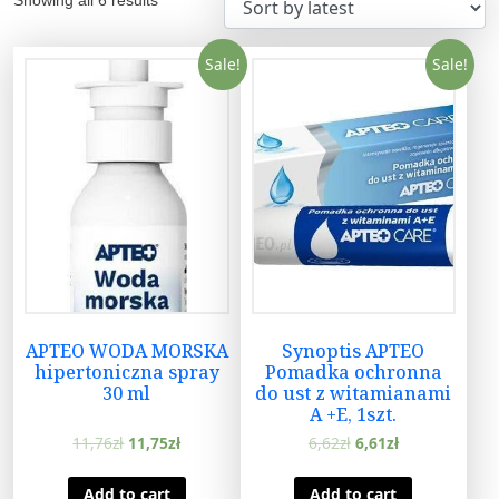
Sale!
Sale!
APTEO WODA MORSKA
Synoptis APTEO
hipertoniczna spray
Pomadka ochronna
30 ml
do ust z witamianami
A +E, 1szt.
11,76
zł
11,75
zł
6,62
zł
6,61
zł
Add to cart
Add to cart