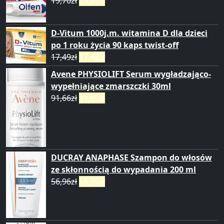
19,70
zł
19,69
zł
D-Vitum 1000j.m. witamina D dla dzieci
po 1 roku życia 90 kaps twist-off
17,49
zł
17,48
zł
Avene PHYSIOLIFT Serum wygładzająco-
wypełniające zmarszczki 30ml
91,66
zł
91,65
zł
DUCRAY ANAPHASE Szampon do włosów
ze skłonnością do wypadania 200 ml
56,96
zł
56,95
zł