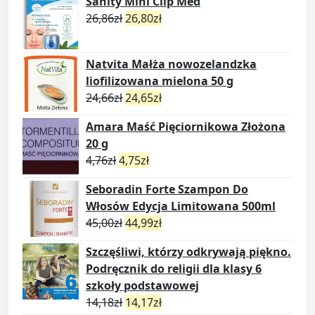
Sanity Mini Clip Med
26,86
zł
26,80
zł
Natvita Małża nowozelandzka
liofilizowana mielona 50 g
24,66
zł
24,65
zł
Amara Maść Pięciornikowa Złożona
20 g
4,76
zł
4,75
zł
Seboradin Forte Szampon Do
Włosów Edycja Limitowana 500ml
45,00
zł
44,99
zł
Szczęśliwi, którzy odkrywają piękno.
Podręcznik do religii dla klasy 6
szkoły podstawowej
14,18
zł
14,17
zł