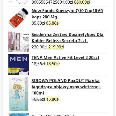
86055854725801,00
zł
860,00
zł
Now Foods Koenzym Q10 Coq10 60
kaps 200 Mg
85,89
zł
85,88
zł
Sesderma Zestaw Kosmetyków Dla
Kobiet Belleza Secreta 2szt.
220,00
zł
219,99
zł
TENA Men Active Fit Level 2 20szt
18,56
zł
18,50
zł
SIROWA POLAND PoxOUT Pianka
łagodząca objawy ospy wietrznej,
100ml
16,86
zł
16,80
zł