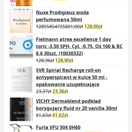
Nuxe Prodigieux woda
perfumowana 50ml
12855854725801,00
zł
128,00
zł
Fielmann atrea excellence 1 day
toric -3.50 SPH, Cyl. -0.75, Oś 100 & BC
8.6 30szt. (10030332)
128,96
zł
128,90
zł
SVR Spirial Recharge roll-on
antyperspirant w kulce 50 ml -
opakowanie uzupełniające
23,37
zł
23,36
zł
VICHY Dermablend podkład
korygujący fluid nr 20 vanilla 30ml
61,63
zł
61,62
zł
Furla VFU 504 0H60