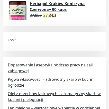
Herbapol Kraków Koniczyna
Czerwona+ 90 kaps
27,85
zł
27,84
zł
zzzzz
Dopasowanie i aseptyka podczas pracy na sali
zabiegowej
Pigwa właściwości – zdrowotny skarb w kuchni i
ogrodzie
Olej z orzechów laskowych – aromatyczny skarb w
kuchni i pielęgnacji
Len mielony – wartościowe wsparcie w codziennej