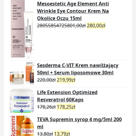
Mesoestetic Age Element Anti
Wrinkle Eye Contour Krem Na
Okolice Oczu 15ml
28055854725801,00
zł
280,00
zł
Sesderma C-VIT Krem nawilżający
50ml + Serum liposomowe 30ml
220,00
zł
219,99
zł
Life Extension Optimized
Resveratrol 60Kaps
178,26
zł
178,25
zł
TEVA Supremin syrop 4 mg/5ml 200
ml
13,80
zł
13,79
zł