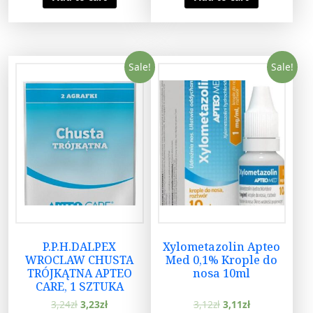
Sale!
Sale!
P.P.H.DALPEX
Xylometazolin Apteo
WROCLAW CHUSTA
Med 0,1% Krople do
TRÓJKĄTNA APTEO
nosa 10ml
CARE, 1 SZTUKA
3,24
zł
3,23
zł
3,12
zł
3,11
zł