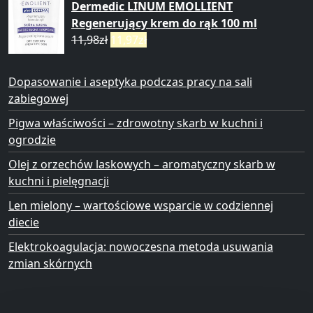
Dermedic LINUM EMOLLIENT
Regenerujący krem do rąk 100 ml
11,98
zł
11,97
zł
Dopasowanie i aseptyka podczas pracy na sali
zabiegowej
Pigwa właściwości – zdrowotny skarb w kuchni i
ogrodzie
Olej z orzechów laskowych – aromatyczny skarb w
kuchni i pielęgnacji
Len mielony – wartościowe wsparcie w codziennej
diecie
Elektrokoagulacja: nowoczesna metoda usuwania
zmian skórnych