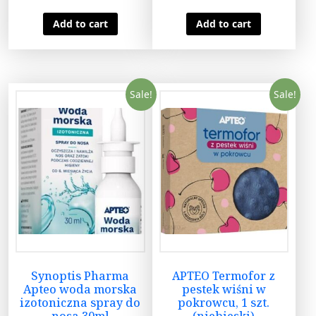
Add to cart
Add to cart
Sale!
Sale!
Synoptis Pharma
APTEO Termofor z
Apteo woda morska
pestek wiśni w
izotoniczna spray do
pokrowcu, 1 szt.
nosa 30ml
(niebieski)