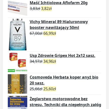
Maść Ichtiolowa Aflofarm 20g
3,83
zł
3,82
zł
Vichy Mineral 89 Hialuronowy
booster nawilżający 50ml
67,00
zł
66,99
zł
Usp Zdrowie Gripex Hot 2x12 sasz.
34,97
zł
34,96
zł
Cosmoveda Herbata koper anyż bio
20 sasz.
25,66
zł
25,60
zł
Żeglarstwo motorowodne bez
stresu. Techniki dla niepełnych załóg