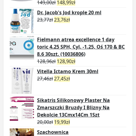
149,00
zł
148,99
zł
Dr. Jacob's Jod krople 20 ml
23,77
zł
23,76
zł
Fielmann atrea excellence 1 day
toric 4.25 SPH, Cyl. -1.25, Oś 170 & BC
8.6 30szt. (10036806)
128,96
zł
128,90
zł
Vitella Ictamo Krem 30ml
27,46
zł
27,45
zł
Sikatris Silikonowy Plaster Na
Zmarszczki Bruzdy I Blizny Na
Dekolcie 13Cmx14Cm 1Szt
20,00
zł
19,99
zł
Szachownica