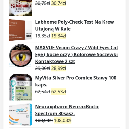
30,75
zł
30,74
zł
Labhome Poly-Check Test Na Krew
Utajoną W Kale
19,35
zł
19,34
zł
MAXVUE Vision Crazy / Wild Eyes Cat
Eye ( kocie oczy ) Kolorowe Soczewki
Kontaktowe 2 szt
29,00
zł
28,99
zł
MyVita Silver Pro Comlex Stawy 100
kaps.
62,54
zł
62,53
zł
Neuraxpharm NeuraxBiotic
Spectrum 30sasz.
108,04
zł
108,03
zł