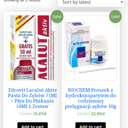
Sale!
Sale!
Zdrovit Lacalut Aktiv
BIOCHEM Proszek z
Pasta Do Zębów 75Ml
hydroksyapatytem do
+ Płyn Do Płukania
codziennej
50Ml 1 Zestaw
pielęgnacji zębów 10g
15,48
zł
15,47
zł
23,00
zł
22,99
zł
Add to cart
Add to cart