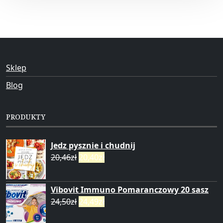
Sklep
Blog
PRODUKTY
Jedz pysznie i chudnij
20,46
zł
20,40
zł
Vibovit Immuno Pomaranczowy 20 sasz
24,50
zł
24,49
zł