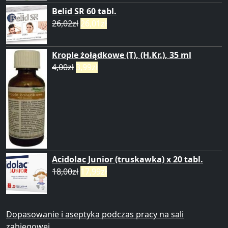
Belid SR 60 tabl.
26,02
zł
26,01
zł
Krople żołądkowe (T), (H.Kr.), 35 ml
4,00
zł
3,99
zł
Acidolac Junior (truskawka) x 20 tabl.
18,00
zł
17,99
zł
Dopasowanie i aseptyka podczas pracy na sali
zabiegowej