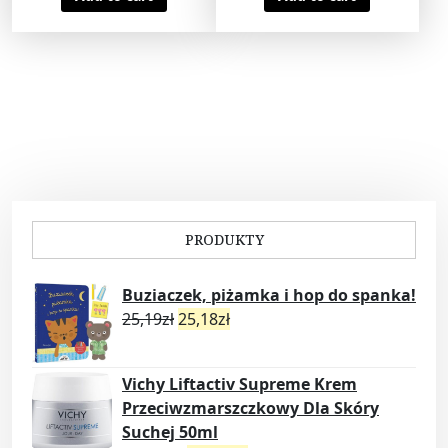
PRODUKTY
Buziaczek, piżamka i hop do spanka!
25,19
zł
25,18
zł
Vichy Liftactiv Supreme Krem
Przeciwzmarszczkowy Dla Skóry
Suchej 50ml