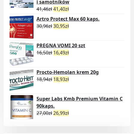
i samotników
41,46
zł
41,40
zł
Artro Protect Max 60 kaps.
30,96
zł
30,95
zł
PREGNA VOMI 20 szt
16,50
zł
16,49
zł
Procto-Hemolan krem 20g
18,94
zł
18,93
zł
Super Labs Kmb Premium Vitamin C
90kaps.
27,00
zł
26,99
zł