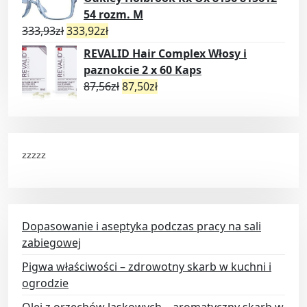
54 rozm. M
333,93
zł
333,92
zł
REVALID Hair Complex Włosy i
paznokcie 2 x 60 Kaps
87,56
zł
87,50
zł
zzzzz
Dopasowanie i aseptyka podczas pracy na sali
zabiegowej
Pigwa właściwości – zdrowotny skarb w kuchni i
ogrodzie
Olej z orzechów laskowych – aromatyczny skarb w