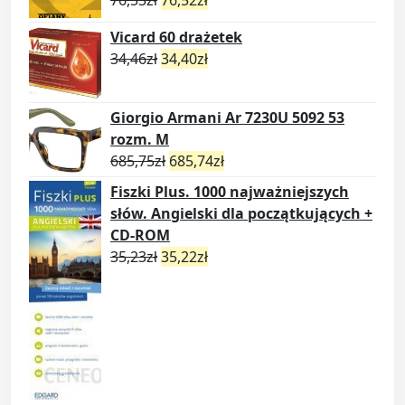
76,53
zł
76,52
zł
Vicard 60 drażetek
34,46
zł
34,40
zł
Giorgio Armani Ar 7230U 5092 53
rozm. M
685,75
zł
685,74
zł
Fiszki Plus. 1000 najważniejszych
słów. Angielski dla początkujących +
CD-ROM
35,23
zł
35,22
zł