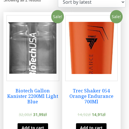
Sale!
Sale!
Biotech Gallon
Trec Shaker 054
Kanister 2200Ml Light
Orange Endurance
Blue
700Ml
32,00
zł
31,99
zł
14,92
zł
14,91
zł
Add to cart
Add to cart