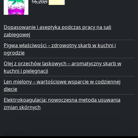
16,20
zł
16,19
zł
Dopasowanie i aseptyka podczas pracy na sali
zabiegowej
Pigwa właściwości – zdrowotny skarb w kuchni i
ogrodzie
Olej z orzechów laskowych – aromatyczny skarb w
kuchni i pielęgnacji
Len mielony – wartościowe wsparcie w codziennej
diecie
Elektrokoagulacja: nowoczesna metoda usuwania
zmian skórnych