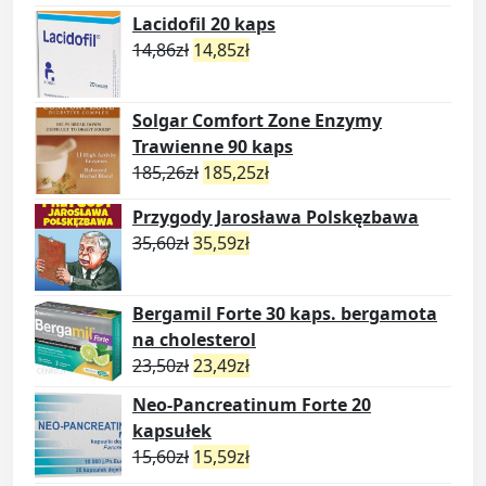
Lacidofil 20 kaps
14,86
zł
14,85
zł
Solgar Comfort Zone Enzymy
Trawienne 90 kaps
185,26
zł
185,25
zł
Przygody Jarosława Polskęzbawa
35,60
zł
35,59
zł
Bergamil Forte 30 kaps. bergamota
na cholesterol
23,50
zł
23,49
zł
Neo-Pancreatinum Forte 20
kapsułek
15,60
zł
15,59
zł