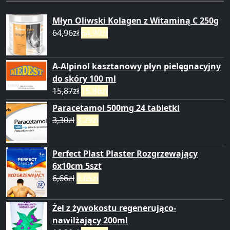
Młyn Oliwski Kolagen z Witaminą C 250g
64,96
zł
64,90
zł
A-Alpinol kasztanowy płyn pielęgnacyjny
do skóry 100 ml
15,87
zł
15,86
zł
Paracetamol 500mg 24 tabletki
3,30
zł
3,29
zł
Perfect Plast Plaster Rozgrzewający
6x10cm 5szt
6,66
zł
6,65
zł
Żel z żywokostu regenerująco-
nawilżający 200ml