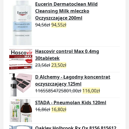
Eucerin Dermatoclean Mild
Cleansing Milk mleczko
Oczyszczające 200ml
94,56
zł
94,55
zł
Hascovir control Max 0,4mg
30tabletek
23,56
zł
23,50
zł
D Alchemy - Łagodny koncentrat
oczyszczający 125ml
11655854725801,00
zł
116,00
zł
STADA - Pneumolan Kids 120ml
16,86
zł
16,80
zł
Oakley Holbrook Rx Ox 8156 815612