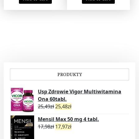
PRODUKTY
Usp Zdrowie Vigor Multiwitamina
Ona 60tabl.
25,49
zł
25,48
zł
Mensil Max 50 mg 4 tabl.
17,98
zł
17,97
zł