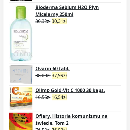
Bioderma Sebium H2O Płyn
Micelarny 250ml
30,32
zł
30,31
zł
Ovarin 60 tabl.
38,00
zł
37,99
zł
Olimp Gold-Vit C 1000 30 kaps.
16,55
zł
16,54
zł
Ofiary. Historia komunizmu na
świecie. Tom 2