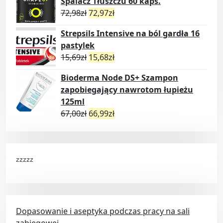
Spalacz Tłuszczu 60 kaps.
72,98
zł
72,97
zł
Strepsils Intensive na ból gardła 16
pastylek
15,69
zł
15,68
zł
Bioderma Node DS+ Szampon
zapobiegający nawrotom łupieżu
125ml
67,00
zł
66,99
zł
zzzzz
Dopasowanie i aseptyka podczas pracy na sali