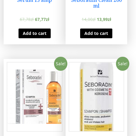
ml
67,78
zł
67,77
zł
14,00
zł
13,99
zł
Add to cart
Add to cart
Sale!
Sale!