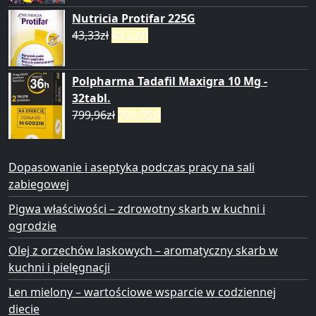
Nutricia Protifar 225G
43,33
zł
43,32
zł
Polpharma Tadafil Maxigra 10 Mg -
32tabl.
799,96
zł
799,95
zł
Dopasowanie i aseptyka podczas pracy na sali
zabiegowej
Pigwa właściwości – zdrowotny skarb w kuchni i
ogrodzie
Olej z orzechów laskowych – aromatyczny skarb w
kuchni i pielęgnacji
Len mielony – wartościowe wsparcie w codziennej
diecie