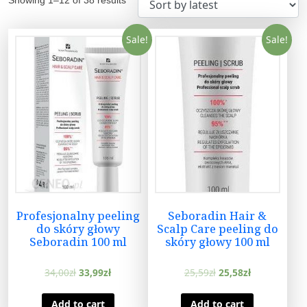
Sale!
Sale!
Profesjonalny peeling
Seboradin Hair &
do skóry głowy
Scalp Care peeling do
Seboradin 100 ml
skóry głowy 100 ml
34,00
zł
33,99
zł
25,59
zł
25,58
zł
Add to cart
Add to cart