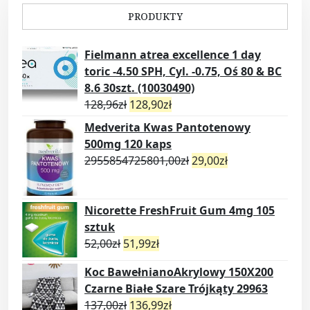
PRODUKTY
Fielmann atrea excellence 1 day
toric -4.50 SPH, Cyl. -0.75, Oś 80 & BC
8.6 30szt. (10030490)
128,96
zł
128,90
zł
Medverita Kwas Pantotenowy
500mg 120 kaps
2955854725801,00
zł
29,00
zł
Nicorette FreshFruit Gum 4mg 105
sztuk
52,00
zł
51,99
zł
Koc BawełnianoAkrylowy 150X200
Czarne Białe Szare Trójkąty 29963
137,00
zł
136,99
zł