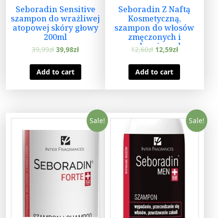
Seboradin Sensitive
Seboradin Z Naftą
szampon do wrażliwej
Kosmetyczną,
atopowej skóry głowy
szampon do włosów
200ml
zmęczonych i
pozbawionych
39,99
zł
39,98
zł
12,60
zł
12,59
zł
witalności, 200 ml
Add to cart
Add to cart
Sale!
Sale!