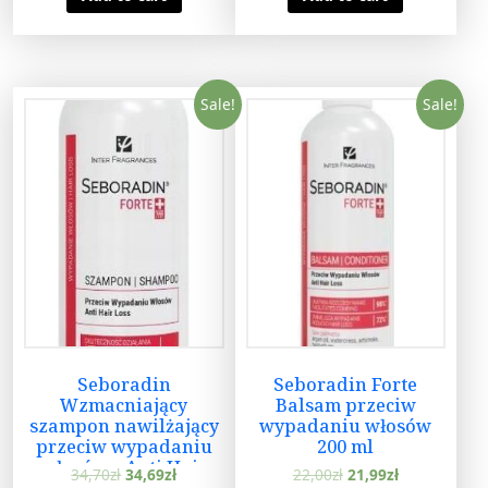
Sale!
Sale!
Seboradin
Seboradin Forte
Wzmacniający
Balsam przeciw
szampon nawilżający
wypadaniu włosów
przeciw wypadaniu
200 ml
włosów – Anti Hair
34,70
zł
34,69
zł
22,00
zł
21,99
zł
Loss Szampon 200 ml