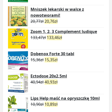
Mniszek lekarski w walce z
nowotworami!
20,77
zł
20,76
zł
Zoom 1, 2, 3 Complement ludique
133,47
zł
133,46
zł
Dobenox Forte 30 tabl
15,36
zł
15,35
zł
Ectodose 20x2,5ml
40,94
zł
40,93
zł
Lips Help maść na opryszczkę 10ml
10,90
zł
10,89
zł