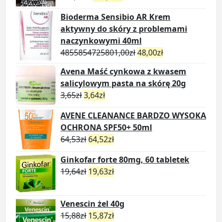
Bioderma Sensibio AR Krem
aktywny do skóry z problemami
naczynkowymi 40ml
4855854725801,00
zł
48,00
zł
Avena Maść cynkowa z kwasem
salicylowym pasta na skórę 20g
3,65
zł
3,64
zł
AVENE CLEANANCE BARDZO WYSOKA
OCHRONA SPF50+ 50ml
64,53
zł
64,52
zł
Ginkofar forte 80mg, 60 tabletek
19,64
zł
19,63
zł
Venescin żel 40g
15,88
zł
15,87
zł