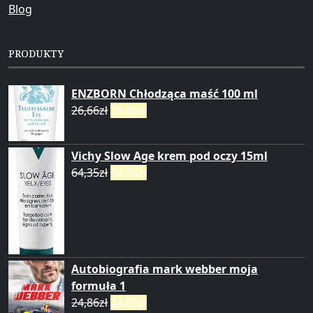
Blog
PRODUKTY
ENZBORN Chłodząca maść 100 ml
26,66
zł
26,65
zł
Vichy Slow Age krem pod oczy 15ml
64,35
zł
64,34
zł
Autobiografia mark webber moja
formuła 1
24,86
zł
24,85
zł