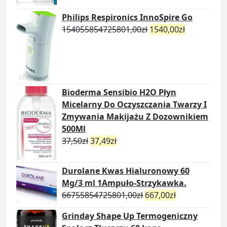
Philips Respironics InnoSpire Go
154055854725801,00
zł
1540,00
zł
Bioderma Sensibio H2O Płyn
Micelarny Do Oczyszczania Twarzy I
Zmywania Makijażu Z Dozownikiem
500Ml
37,50
zł
37,49
zł
Durolane Kwas Hialuronowy 60
Mg/3 ml 1Ampuło-Strzykawka.
66755854725801,00
zł
667,00
zł
Grinday Shape Up Termogeniczny