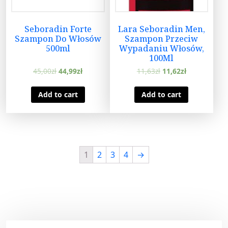
Seboradin Forte
Lara Seboradin Men,
Szampon Do Włosów
Szampon Przeciw
500ml
Wypadaniu Włosów,
100Ml
45,00
zł
44,99
zł
11,63
zł
11,62
zł
Add to cart
Add to cart
1
2
3
4
→