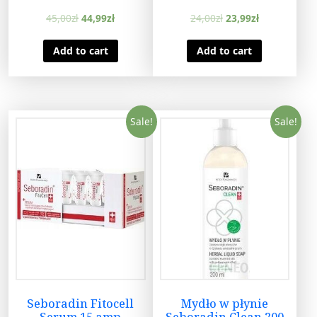
45,00
zł
44,99
zł
24,00
zł
23,99
zł
Add to cart
Add to cart
Sale!
Sale!
Seboradin Fitocell
Mydło w płynie
Serum 15 amp
Seboradin Clean 200