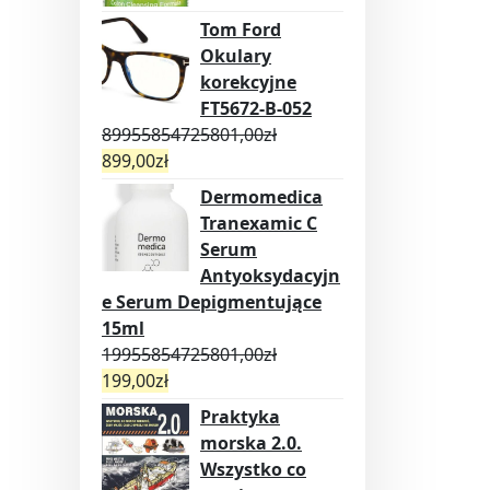
Tom Ford
Okulary
korekcyjne
FT5672-B-052
89955854725801,00
zł
899,00
zł
Dermomedica
Tranexamic C
Serum
Antyoksydacyjn
e Serum Depigmentujące
15ml
19955854725801,00
zł
199,00
zł
Praktyka
morska 2.0.
Wszystko co