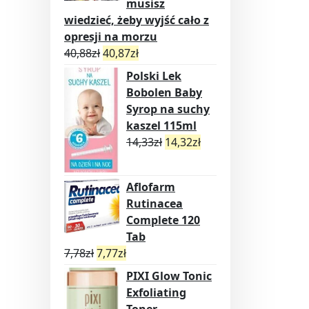
musisz
wiedzieć, żeby wyjść cało z
opresji na morzu
40,88
zł
40,87
zł
Polski Lek
Bobolen Baby
Syrop na suchy
kaszel 115ml
14,33
zł
14,32
zł
Aflofarm
Rutinacea
Complete 120
Tab
7,78
zł
7,77
zł
PIXI Glow Tonic
Exfoliating
Toner