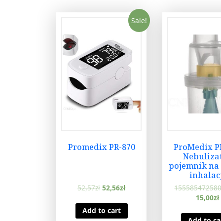
Sale!
Promedix PR-870
ProMedix P
Nebuliza
pojemnik na 
inhalac
52,57
zł
52,56
zł
155585472580
15,00
zł
Add to cart
Add to ca