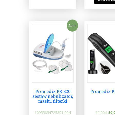
Sale!
Promedix PR-820
Promedix P
zestaw nebulizator,
maski, filterki
10955854725801,00
zł
60,00
zł
59,