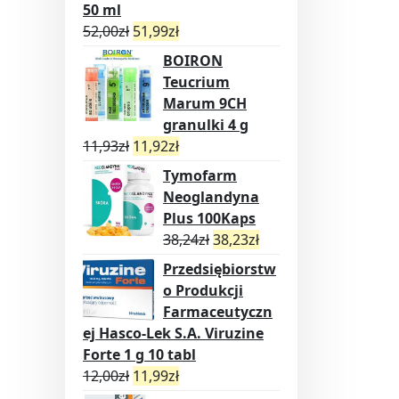
50 ml
52,00
zł
51,99
zł
BOIRON
Teucrium
Marum 9CH
granulki 4 g
11,93
zł
11,92
zł
Tymofarm
Neoglandyna
Plus 100Kaps
38,24
zł
38,23
zł
Przedsiębiorstw
o Produkcji
Farmaceutyczn
ej Hasco-Lek S.A. Viruzine
Forte 1 g 10 tabl
12,00
zł
11,99
zł