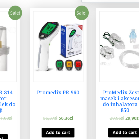
Sale!
Sale!
R-814
Promedix PR-960
ProMedix Zes
tor
masek i akceso
lek do
do inhalatora
ji
850
1,00
zł
56,37
zł
56,36
zł
29,96
zł
29,90
z
Add to cart
Add to cart
rt