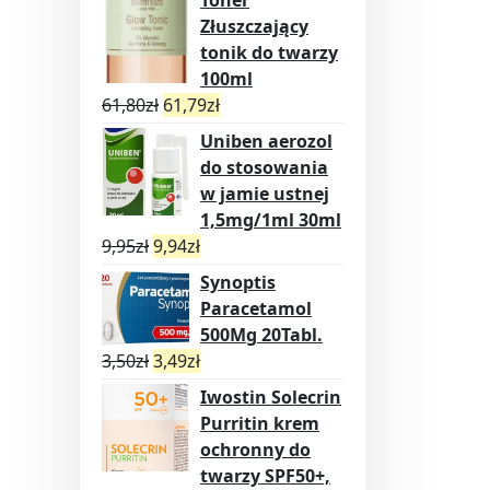
Złuszczający
tonik do twarzy
100ml
61,80
zł
61,79
zł
Uniben aerozol
do stosowania
w jamie ustnej
1,5mg/1ml 30ml
9,95
zł
9,94
zł
Synoptis
Paracetamol
500Mg 20Tabl.
3,50
zł
3,49
zł
Iwostin Solecrin
Purritin krem
ochronny do
twarzy SPF50+,