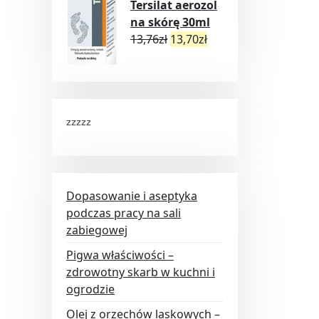
Tersilat aerozol
na skórę 30ml
13,76
zł
13,70
zł
zzzzz
Dopasowanie i aseptyka
podczas pracy na sali
zabiegowej
Pigwa właściwości –
zdrowotny skarb w kuchni i
ogrodzie
Olej z orzechów laskowych –