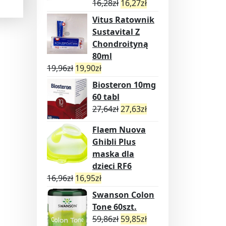
16,28
zł
16,27
zł
Vitus Ratownik
Sustavital Z
Chondroityną
80ml
19,96
zł
19,90
zł
Biosteron 10mg
60 tabl
27,64
zł
27,63
zł
Flaem Nuova
Ghibli Plus
maska dla
dzieci RF6
16,96
zł
16,95
zł
Swanson Colon
Tone 60szt.
59,86
zł
59,85
zł