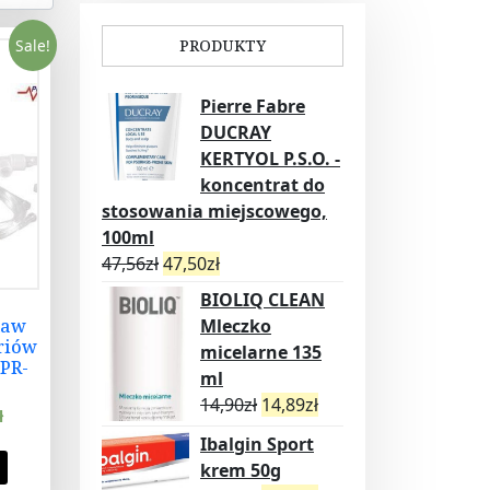
Sale!
PRODUKTY
Pierre Fabre
DUCRAY
KERTYOL P.S.O. -
koncentrat do
stosowania miejscowego,
100ml
47,56
zł
47,50
zł
BIOLIQ CLEAN
taw
Mleczko
riów
micelarne 135
 PR-
ml
14,90
zł
14,89
zł
ł
Ibalgin Sport
krem 50g