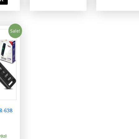
Sale!
R-638
99
zł