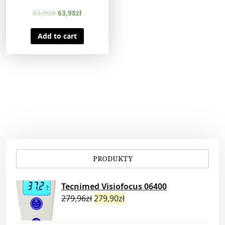
63,99
zł
63,98
zł
Add to cart
PRODUKTY
Tecnimed Visiofocus 06400
279,96
zł
279,90
zł