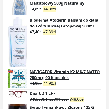
Maltitolowy 500g Naturalny
14,89
zł
14,88
zł
Bioderma Atoderm Balsam do ciała
do skóry suchej i atopowej 500ml
47,40
zł
47,39
zł
NAVIGATOR Vitamin K2 MK-7 NATTO
200mcg 90 Kapsułek
44,96
zł
44,90
zł
Dior CD 1 LHF
84855854725801,00
zł
848,00
zł
Syrop Tymiankowy Złożony 125 G