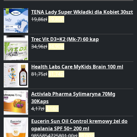
TENA Lady Super Wkładki dla Kobiet 30szt
19,86
zł
19,80
zł
Trec Vit D3+K2 (Mk-7) 60 kap
34,96
zł
34,90
zł
Health Labs Care MyKids Brain 100 ml
81,75
zł
81,74
zł
Activlab Pharma Sylimaryna 70Mg
30Kaps
4,17
zł
4,16
zł
Eucerin Sun Oil Control kremowy żel do
opalania SPF 50+ 200 ml
9855854725801,00
zł
98,00
zł