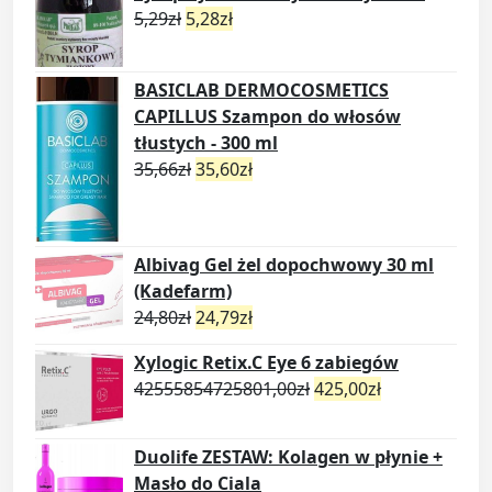
5,29
zł
5,28
zł
BASICLAB DERMOCOSMETICS
CAPILLUS Szampon do włosów
tłustych - 300 ml
35,66
zł
35,60
zł
Albivag Gel żel dopochwowy 30 ml
(Kadefarm)
24,80
zł
24,79
zł
Xylogic Retix.C Eye 6 zabiegów
42555854725801,00
zł
425,00
zł
Duolife ZESTAW: Kolagen w płynie +
Masło do Ciala