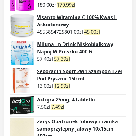
180,00
zł
179,99
zł
Visanto Witamina C 100% Kwas L
Askorbinowy
4555854725801,00
zł
45,00
zł
Milupa Lp Drink Niskobiałkowy
Napój W Proszku 400 G
57,40
zł
57,39
zł
Seboradin Sport 2W1 Szampon I Żel
Pod Prysznic 150 ml
13,00
zł
12,99
zł
Actigra 25mg, 4 tabletki
7,50
zł
7,49
zł
Zarys Opatrunek foliowy z ramką
samoprzylepny jałowy 10x15cm