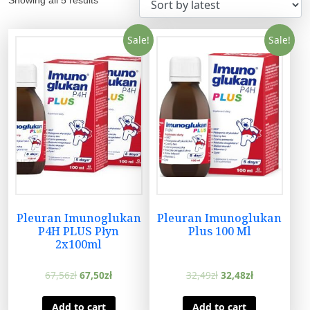
Sale!
Sale!
Pleuran Imunoglukan
Pleuran Imunoglukan
P4H PLUS Płyn
Plus 100 Ml
2x100ml
67,56
zł
67,50
zł
32,49
zł
32,48
zł
Add to cart
Add to cart