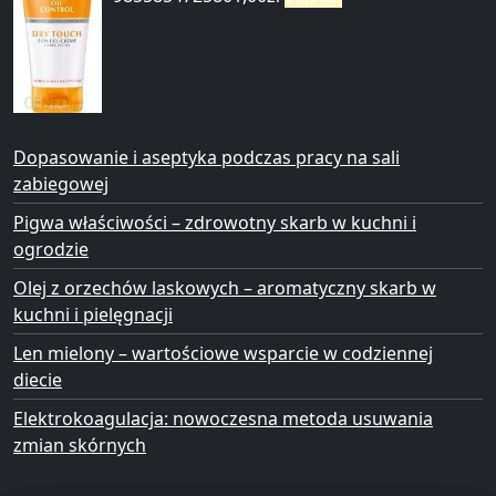
Dopasowanie i aseptyka podczas pracy na sali
zabiegowej
Pigwa właściwości – zdrowotny skarb w kuchni i
ogrodzie
Olej z orzechów laskowych – aromatyczny skarb w
kuchni i pielęgnacji
Len mielony – wartościowe wsparcie w codziennej
diecie
Elektrokoagulacja: nowoczesna metoda usuwania
zmian skórnych