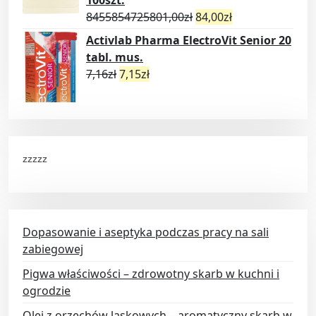
100szt.
8455854725801,00
zł
84,00
zł
Activlab Pharma ElectroVit Senior 20
tabl. mus.
7,16
zł
7,15
zł
zzzzz
Dopasowanie i aseptyka podczas pracy na sali
zabiegowej
Pigwa właściwości – zdrowotny skarb w kuchni i
ogrodzie
Olej z orzechów laskowych – aromatyczny skarb w