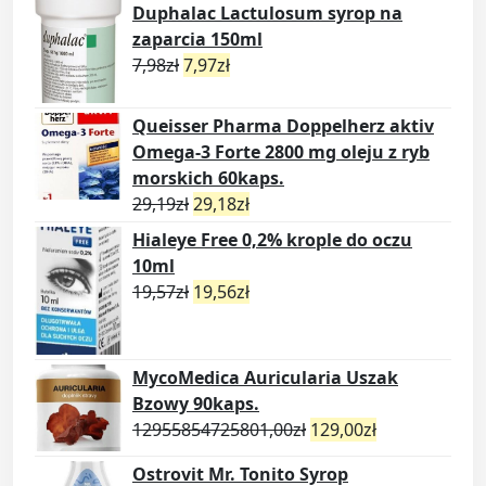
Duphalac Lactulosum syrop na
zaparcia 150ml
7,98
zł
7,97
zł
Queisser Pharma Doppelherz aktiv
Omega-3 Forte 2800 mg oleju z ryb
morskich 60kaps.
29,19
zł
29,18
zł
Hialeye Free 0,2% krople do oczu
10ml
19,57
zł
19,56
zł
MycoMedica Auricularia Uszak
Bzowy 90kaps.
12955854725801,00
zł
129,00
zł
Ostrovit Mr. Tonito Syrop