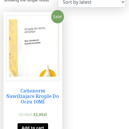
Sale!
Cationorm
Nawilżajace Krople Do
Oczu 10Ml
32,96
zł
32,95
zł
Add to cart