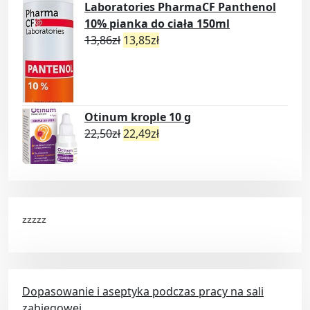
Laboratories PharmaCF Panthenol
10% pianka do ciała 150ml
13,86
zł
13,85
zł
Otinum krople 10 g
22,50
zł
22,49
zł
zzzzz
Dopasowanie i aseptyka podczas pracy na sali
zabiegowej