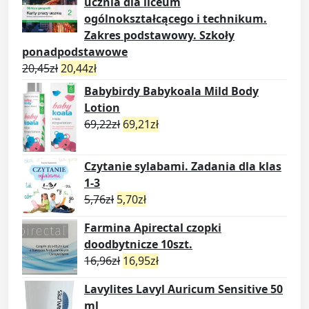
ucznia dla liceum
ogólnokształcącego i technikum.
Zakres podstawowy. Szkoły
ponadpodstawowe
20,45
zł
20,44
zł
Babybirdy Babykoala Mild Body
Lotion
69,22
zł
69,21
zł
Czytanie sylabami. Zadania dla klas
1-3
5,76
zł
5,70
zł
Farmina Apirectal czopki
doodbytnicze 10szt.
16,96
zł
16,95
zł
Lavylites Lavyl Auricum Sensitive 50
ml