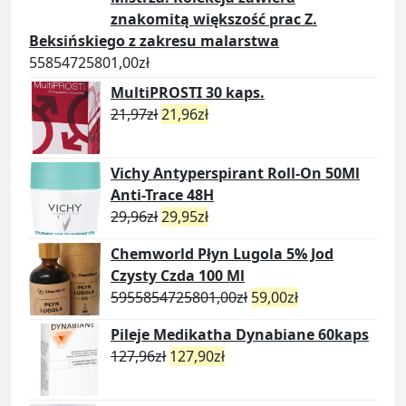
znakomitą większość prac Z.
Beksińskiego z zakresu malarstwa
55854725801,00
zł
MultiPROSTI 30 kaps.
21,97
zł
21,96
zł
Vichy Antyperspirant Roll-On 50Ml
Anti-Trace 48H
29,96
zł
29,95
zł
Chemworld Płyn Lugola 5% Jod
Czysty Czda 100 Ml
5955854725801,00
zł
59,00
zł
Pileje Medikatha Dynabiane 60kaps
127,96
zł
127,90
zł