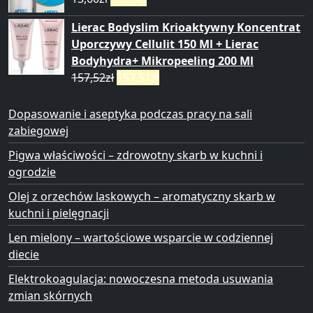
Lierac Bodyslim Krioaktywny Koncentrat
Uporczywy Cellulit 150 Ml + Lierac
Bodyhydra+ Mikropeeling 200 Ml
157,52
zł
157,51
zł
Dopasowanie i aseptyka podczas pracy na sali
zabiegowej
Pigwa właściwości – zdrowotny skarb w kuchni i
ogrodzie
Olej z orzechów laskowych – aromatyczny skarb w
kuchni i pielęgnacji
Len mielony – wartościowe wsparcie w codziennej
diecie
Elektrokoagulacja: nowoczesna metoda usuwania
zmian skórnych