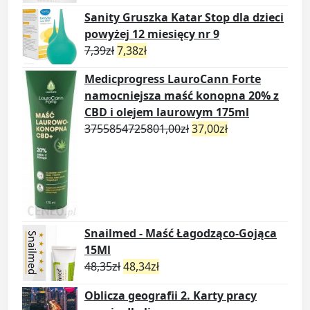
Sanity Gruszka Katar Stop dla dzieci
powyżej 12 miesięcy nr 9
7,39
zł
7,38
zł
Medicprogress LauroCann Forte
namocniejsza maść konopna 20% z
CBD i olejem laurowym 175ml
3755854725801,00
zł
37,00
zł
Snailmed - Maść Łagodząco-Gojąca
15Ml
48,35
zł
48,34
zł
Oblicza geografii 2. Karty pracy