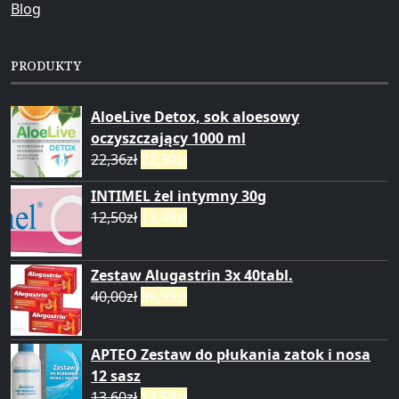
Blog
PRODUKTY
AloeLive Detox, sok aloesowy
oczyszczający 1000 ml
22,36
zł
22,30
zł
INTIMEL żel intymny 30g
12,50
zł
12,49
zł
Zestaw Alugastrin 3x 40tabl.
40,00
zł
39,99
zł
APTEO Zestaw do płukania zatok i nosa
12 sasz
13,60
zł
13,59
zł