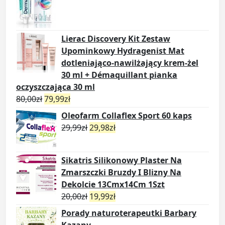
Lierac Discovery Kit Zestaw
Upominkowy Hydragenist Mat
dotleniająco-nawilżający krem-żel
30 ml + Démaquillant pianka
oczyszczająca 30 ml
80,00
zł
79,99
zł
Oleofarm Collaflex Sport 60 kaps
29,99
zł
29,98
zł
Sikatris Silikonowy Plaster Na
Zmarszczki Bruzdy I Blizny Na
Dekolcie 13Cmx14Cm 1Szt
20,00
zł
19,99
zł
Porady naturoterapeutki Barbary