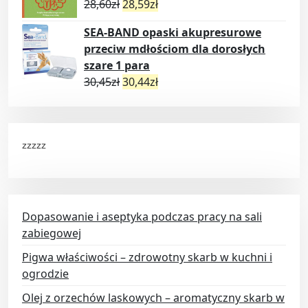
28,60
zł
28,59
zł
SEA-BAND opaski akupresurowe
przeciw mdłościom dla dorosłych
szare 1 para
30,45
zł
30,44
zł
zzzzz
Dopasowanie i aseptyka podczas pracy na sali
zabiegowej
Pigwa właściwości – zdrowotny skarb w kuchni i
ogrodzie
Olej z orzechów laskowych – aromatyczny skarb w