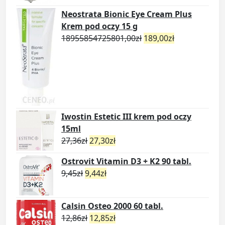
Neostrata Bionic Eye Cream Plus
Krem pod oczy 15 g
18955854725801,00
zł
189,00
zł
Iwostin Estetic III krem pod oczy
15ml
27,36
zł
27,30
zł
Ostrovit Vitamin D3 + K2 90 tabl.
9,45
zł
9,44
zł
Calsin Osteo 2000 60 tabl.
12,86
zł
12,85
zł