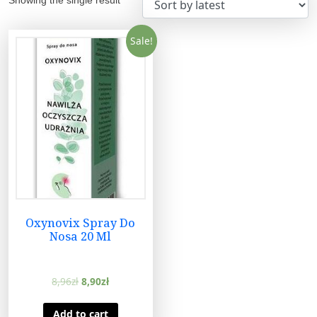
Sale!
Oxynovix Spray Do
Nosa 20 Ml
8,96
zł
8,90
zł
Add to cart