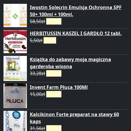
Iwostin Solecrin Emulsja Ochronna SPF
50+ 100ml + 100ml.
58,50
zł
58,49
zł
HERBITUSSIN KASZEL I GARDŁO 12 tabl.
5,50
zł
5,49
zł
Książka do zabawy moja magiczna
garderoba wiosna
33,28
zł
33,27
zł
Invent Farm Płuca 100Ml
15,00
zł
14,99
zł
Kalcikinon Forte preparat na stawy 60
kaps
31,56
zł
31,55
zł