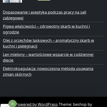
Dopasowanie i aseptyka podczas pracy na sali
zabiegowej
Pigwa właściwości – zdrowotny skarb w kuchni i
ogrodzie
Olej z orzechów laskowych – aromatyczny skarb w
kuchni i pielęgnacji
Len mielony – wartościowe wsparcie w codziennej
diecie
Elektrokoagulacja: nowoczesna metoda usuwania
zmian skórnych
Powered by WordPress
Theme: beshop by
(0)