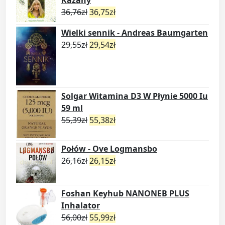
Kazany
36,76
zł
36,75
zł
Wielki sennik - Andreas Baumgarten
29,55
zł
29,54
zł
Solgar Witamina D3 W Płynie 5000 Iu
59 ml
55,39
zł
55,38
zł
Połów - Ove Logmansbo
26,16
zł
26,15
zł
Foshan Keyhub NANONEB PLUS
Inhalator
56,00
zł
55,99
zł