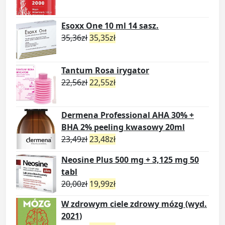
Esoxx One 10 ml 14 sasz.
35,36
zł
35,35
zł
Tantum Rosa irygator
22,56
zł
22,55
zł
Dermena Professional AHA 30% +
BHA 2% peeling kwasowy 20ml
23,49
zł
23,48
zł
Neosine Plus 500 mg + 3,125 mg 50
tabl
20,00
zł
19,99
zł
W zdrowym ciele zdrowy mózg (wyd.
2021)