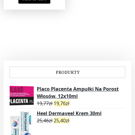
PRODUKTY
Placo Placenta Ampułki Na Porost
Włosów, 12x10ml
19,77
zł
19,76
zł
Heel Dermaveel Krem 30ml
25,46
zł
25,40
zł