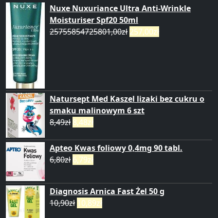
Nuxe Nuxuriance Ultra Anti-Wrinkle
Moisturiser Spf20 50ml
25755854725801,00
zł
257,00
zł
Natursept Med Kaszel lizaki bez cukru o
smaku malinowym 6 szt
8,49
zł
8,48
zł
Apteo Kwas foliowy 0,4mg 90 tabl.
6,80
zł
6,79
zł
Diagnosis Arnica Fast Żel 50 g
10,90
zł
10,89
zł