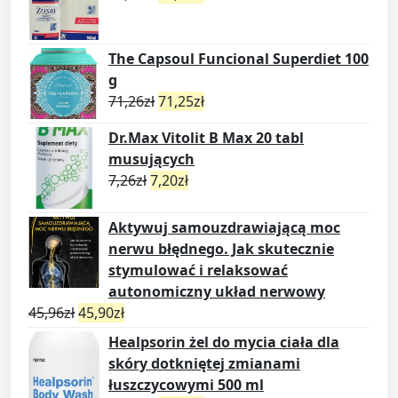
The Capsoul Funcional Superdiet 100
g
71,26
zł
71,25
zł
Dr.Max Vitolit B Max 20 tabl
musujących
7,26
zł
7,20
zł
Aktywuj samouzdrawiającą moc
nerwu błędnego. Jak skutecznie
stymulować i relaksować
autonomiczny układ nerwowy
45,96
zł
45,90
zł
Healpsorin żel do mycia ciała dla
skóry dotkniętej zmianami
łuszczycowymi 500 ml