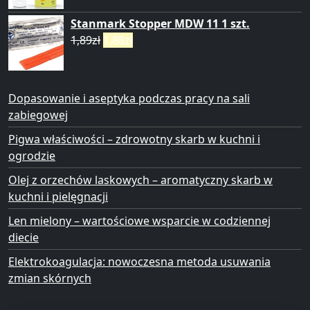
Stanmark Stopper MDW 11 1 szt.
1,89
zł
1,88
zł
Dopasowanie i aseptyka podczas pracy na sali
zabiegowej
Pigwa właściwości – zdrowotny skarb w kuchni i
ogrodzie
Olej z orzechów laskowych – aromatyczny skarb w
kuchni i pielęgnacji
Len mielony – wartościowe wsparcie w codziennej
diecie
Elektrokoagulacja: nowoczesna metoda usuwania
zmian skórnych