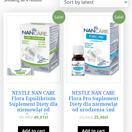
Sale!
Sale!
NESTLE NAN CARE
NESTLE NAN CARE
Flora Equilibrium
Flora Pro Suplement
Suplement Diety dla
Diety dla niemowląt
niemowląt od
od urodzenia 5ml
urodzenia 44g
49,98
zł
49,97
zł
25,50
zł
25,49
zł
Add to cart
Add to cart