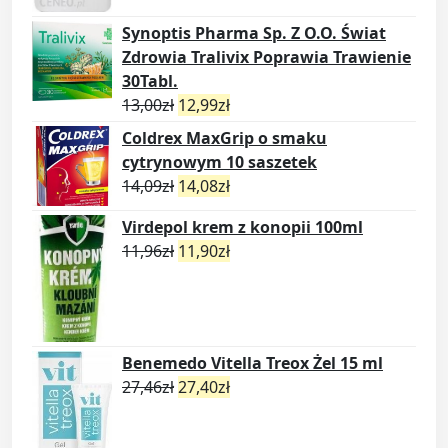
Synoptis Pharma Sp. Z O.O. Świat
Zdrowia Tralivix Poprawia Trawienie
30Tabl.
13,00
zł
12,99
zł
Coldrex MaxGrip o smaku
cytrynowym 10 saszetek
14,09
zł
14,08
zł
Virdepol krem z konopii 100ml
11,96
zł
11,90
zł
Benemedo Vitella Treox Żel 15 ml
27,46
zł
27,40
zł