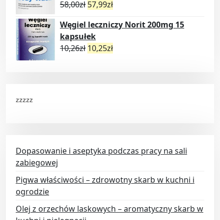
58,00
zł
57,99
zł
Węgiel leczniczy Norit 200mg 15
kapsułek
10,26
zł
10,25
zł
zzzzz
Dopasowanie i aseptyka podczas pracy na sali
zabiegowej
Pigwa właściwości – zdrowotny skarb w kuchni i
ogrodzie
Olej z orzechów laskowych – aromatyczny skarb w