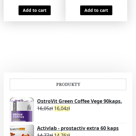
Add to cart
Add to cart
PRODUKTY
OstroVit Green Coffee Vege 90kaps.
16,05
zł
16,04
zł
Activlab - prostactiv extra 60 kaps
14,77
zł
14,76
zł