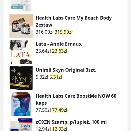
Health Labs Care My Beach Body
Zestaw
316,00
zł
315,99
zł
Lata - Annie Ernaux
23,64
zł
23,63
zł
Unimil Skyn Original 3szt.
5,32
zł
5,31
zł
Health Labs Care BoostMe NOW 60
kaps
77,50
zł
77,49
zł
zOXIN Szamp. p/łupież. 100 ml
12,94
zł
12,93
zł