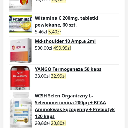
Witamina C 200mg, tabletki
powlekane, 60 szt.
5,46
zł
5,40
zł
Md-shoulder 10 Amp.a 2ml
500,00
zł
499,99
zł
YANGO Termogeneza 50 kaps
33,00
zł
32,99
zł
WISH Selen Organiczny L-
Selenometionina 200µg + BCAA
Aminokwas Egzogenny + Prebiotyk
120 kaps
20,86
zł
20,80
zł