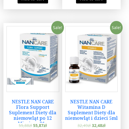
Sale!
Sale!
NESTLE NAN CARE
NESTLE NAN CARE
Flora Support
Witamina D
Suplement Diety dla
Suplement Diety dla
niemowląt po 12
niemowląt i dzieci 5ml
Miesiącu 21g
55,88
zł
55,87
zł
32,49
zł
32,48
zł