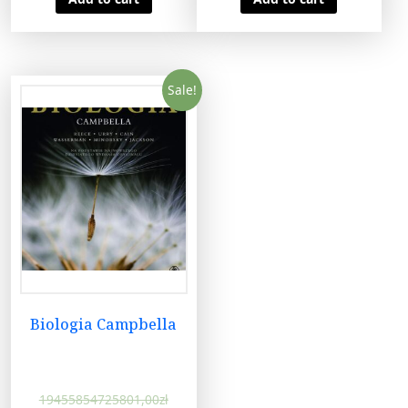
Sale!
Biologia Campbella
19455854725801,00
zł