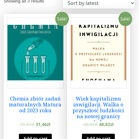
Showing all 3 results
Sale!
Sale!
Chemia zbiór zadań
Wiek kapitalizmu
maturalnych Matura
inwigilacji. Walka o
od 2023 roku
przyszłość ludzkości
na nowej granicy
władzy
31,47
zł
31,46
zł
48,83
zł
48,82
zł
Add to cart
Add to cart