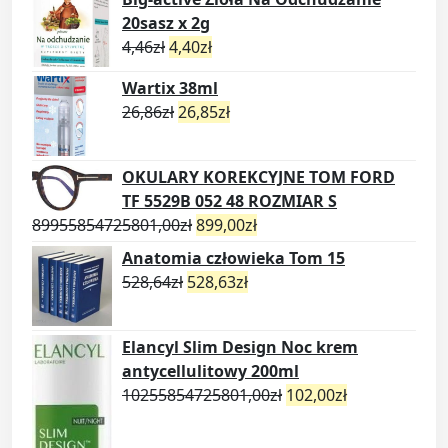
20sasz x 2g
4,46
zł
4,40
zł
Wartix 38ml
26,86
zł
26,85
zł
OKULARY KOREKCYJNE TOM FORD
TF 5529B 052 48 ROZMIAR S
89955854725801,00
zł
899,00
zł
Anatomia człowieka Tom 15
528,64
zł
528,63
zł
Elancyl Slim Design Noc krem
antycellulitowy 200ml
10255854725801,00
zł
102,00
zł