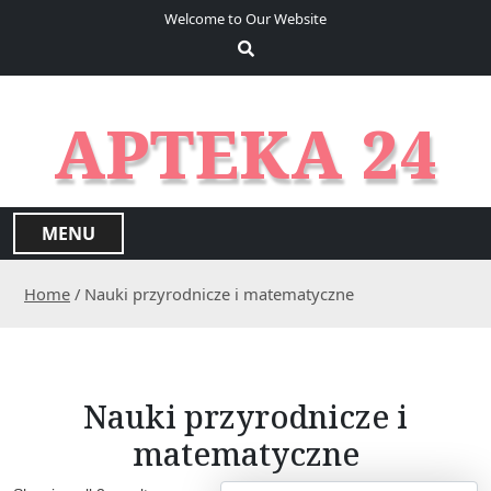
S
Welcome to Our Website
k
i
p
t
APTEKA 24
o
c
o
n
MENU
t
e
Home
/ Nauki przyrodnicze i matematyczne
n
t
Nauki przyrodnicze i
matematyczne