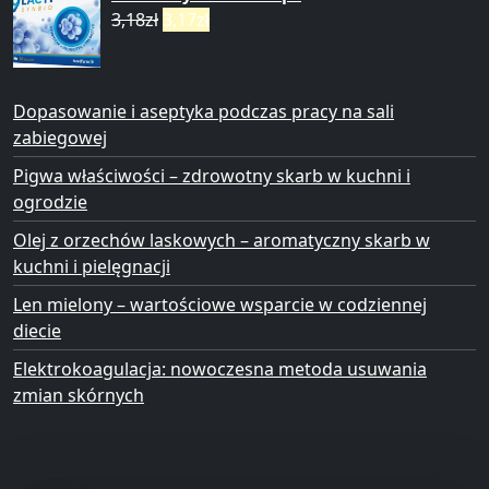
3,18
zł
3,17
zł
Dopasowanie i aseptyka podczas pracy na sali
zabiegowej
Pigwa właściwości – zdrowotny skarb w kuchni i
ogrodzie
Olej z orzechów laskowych – aromatyczny skarb w
kuchni i pielęgnacji
Len mielony – wartościowe wsparcie w codziennej
diecie
Elektrokoagulacja: nowoczesna metoda usuwania
zmian skórnych