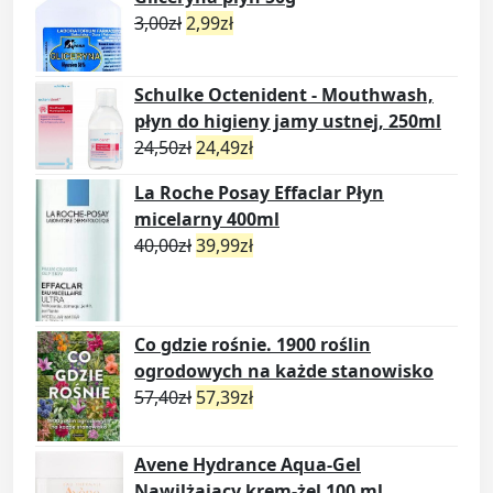
3,00
zł
2,99
zł
Schulke Octenident - Mouthwash,
płyn do higieny jamy ustnej, 250ml
24,50
zł
24,49
zł
La Roche Posay Effaclar Płyn
micelarny 400ml
40,00
zł
39,99
zł
Co gdzie rośnie. 1900 roślin
ogrodowych na każde stanowisko
57,40
zł
57,39
zł
Avene Hydrance Aqua-Gel
Nawilżający krem-żel 100 ml