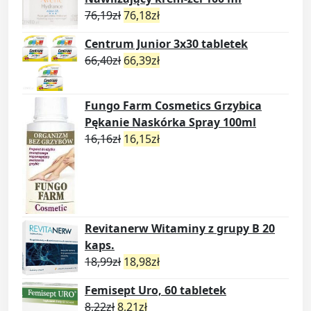
76,19
zł
76,18
zł
Centrum Junior 3x30 tabletek
66,40
zł
66,39
zł
Fungo Farm Cosmetics Grzybica
Pękanie Naskórka Spray 100ml
16,16
zł
16,15
zł
Revitanerw Witaminy z grupy B 20
kaps.
18,99
zł
18,98
zł
Femisept Uro, 60 tabletek
8,22
zł
8,21
zł