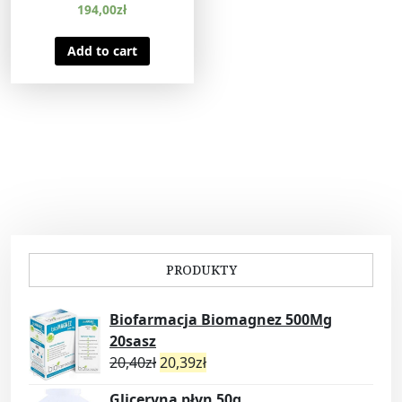
194,00
zł
Add to cart
PRODUKTY
Biofarmacja Biomagnez 500Mg
20sasz
20,40
zł
20,39
zł
Gliceryna płyn 50g