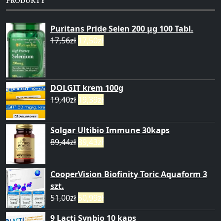
PRODUKTY
Puritans Pride Selen 200 µg 100 Tabl.
17,56
zł
17,50
zł
DOLGIT krem 100g
19,40
zł
19,39
zł
Solgar Ultibio Immune 30kaps
89,44
zł
89,43
zł
CooperVision Biofinity Toric Aquaform 3
szt.
51,00
zł
50,99
zł
9 Lacti Synbio 10 kaps