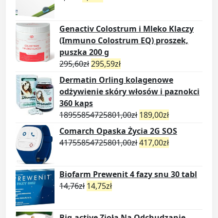
Genactiv Colostrum i Mleko Klaczy
(Immuno Colostrum EQ) proszek,
puszka 200 g
295,60
zł
295,59
zł
Dermatin Orling kolagenowe
odżywienie skóry włosów i paznokci
360 kaps
18955854725801,00
zł
189,00
zł
Comarch Opaska Życia 2G SOS
41755854725801,00
zł
417,00
zł
Biofarm Prewenit 4 fazy snu 30 tabl
14,76
zł
14,75
zł
Big-active Zioła Na Odchudzanie