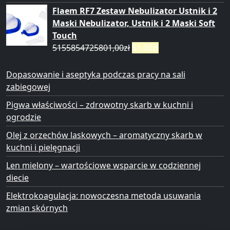
Flaem RF7 Zestaw Nebulizator Ustnik i 2
Maski Nebulizator, Ustnik i 2 Maski Soft
Touch
5155854725801,00
zł
51,00
zł
Dopasowanie i aseptyka podczas pracy na sali
zabiegowej
Pigwa właściwości – zdrowotny skarb w kuchni i
ogrodzie
Olej z orzechów laskowych – aromatyczny skarb w
kuchni i pielęgnacji
Len mielony – wartościowe wsparcie w codziennej
diecie
Elektrokoagulacja: nowoczesna metoda usuwania
zmian skórnych