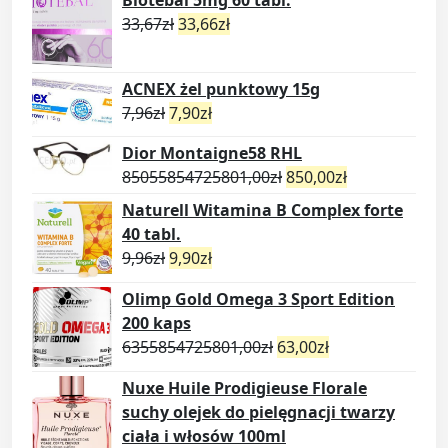
Biotebal 5mg 60 tabl.
33,67
zł
33,66
zł
ACNEX żel punktowy 15g
7,96
zł
7,90
zł
Dior Montaigne58 RHL
85055854725801,00
zł
850,00
zł
Naturell Witamina B Complex forte
40 tabl.
9,96
zł
9,90
zł
Olimp Gold Omega 3 Sport Edition
200 kaps
6355854725801,00
zł
63,00
zł
Nuxe Huile Prodigieuse Florale
suchy olejek do pielęgnacji twarzy
ciała i włosów 100ml