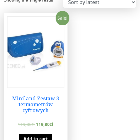
Sale!
Miniland Zestaw 3
termometrów
cyfrowych
119,86
zł
119,80
zł
Add to cart