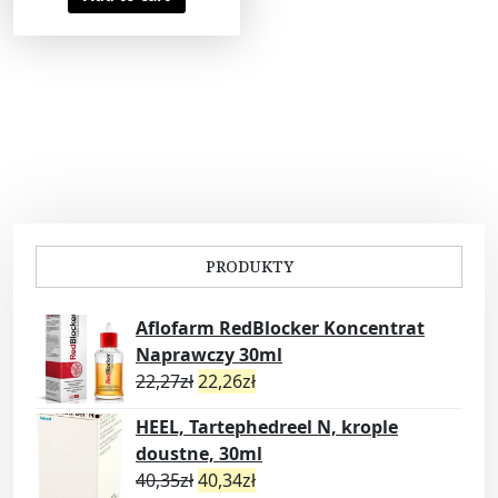
PRODUKTY
Aflofarm RedBlocker Koncentrat
Naprawczy 30ml
22,27
zł
22,26
zł
HEEL, Tartephedreel N, krople
doustne, 30ml
40,35
zł
40,34
zł