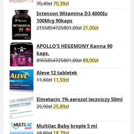
70,40
zł
70,39
zł
Intenson Witamina D3 4000Iu
100Mcg 90kaps
2155854725801,00
zł
21,00
zł
APOLLO'S HEGEMONY Kanna 90
kaps.
8955854725801,00
zł
89,00
zł
Aleve 12 tabletek
11,60
zł
11,59
zł
Elmetacin 1% aerozol leczniczy 50ml
25,90
zł
25,89
zł
Multilac Baby krople 5 ml
18,80
zł
18,79
zł