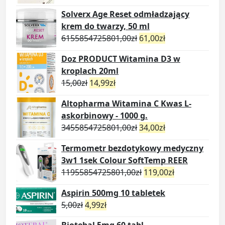
Solverx Age Reset odmładzający
krem do twarzy, 50 ml
6155854725801,00
zł
61,00
zł
Doz PRODUCT Witamina D3 w
kroplach 20ml
15,00
zł
14,99
zł
Altopharma Witamina C Kwas L-
askorbinowy - 1000 g.
3455854725801,00
zł
34,00
zł
Termometr bezdotykowy medyczny
3w1 1sek Colour SoftTemp REER
11955854725801,00
zł
119,00
zł
Aspirin 500mg 10 tabletek
5,00
zł
4,99
zł