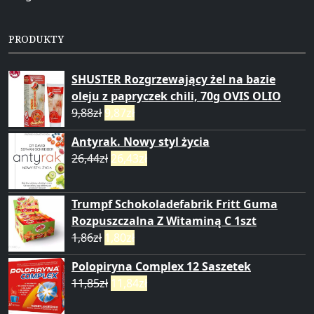
PRODUKTY
SHUSTER Rozgrzewający żel na bazie
oleju z papryczek chili, 70g OVIS OLIO
9,88
zł
9,87
zł
Antyrak. Nowy styl życia
26,44
zł
26,43
zł
Trumpf Schokoladefabrik Fritt Guma
Rozpuszczalna Z Witaminą C 1szt
1,86
zł
1,80
zł
Polopiryna Complex 12 Saszetek
11,85
zł
11,84
zł