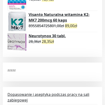
Visanto Naturalna witamina K2-
MK7 200mcg 60 kaps
8955854725801,00
zł
89,00
zł
Neurotynox 30 tabl.
28,36
zł
28,35
zł
zzzzz
Dopasowanie i aseptyka podczas pracy na sali
zabiegowej