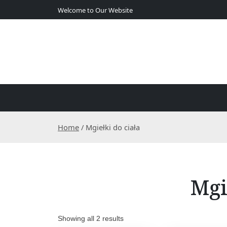
S
Welcome to Our Website
k
i
p
t
o
c
o
n
t
e
Home
/ Mgiełki do ciała
n
t
Mgi
Showing all 2 results