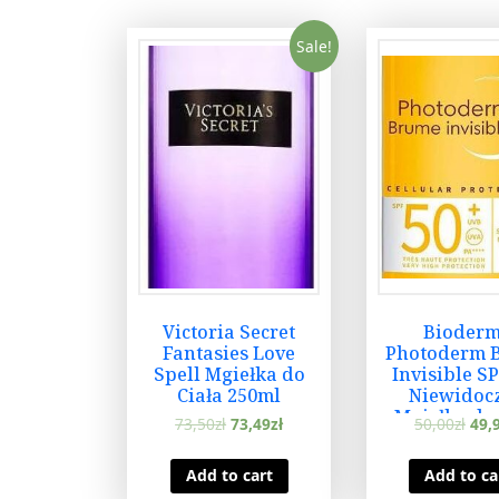
Sale!
Victoria Secret
Bioder
Fantasies Love
Photoderm 
Spell Mgiełka do
Invisible S
Ciała 250ml
Niewidoc
Mgiełka do 
73,50
zł
73,49
zł
50,00
zł
49,
150 ml
Add to cart
Add to ca