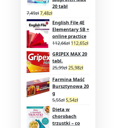
20 tabl
7,49
zł
7,48
zł
English File 4E
Elementary SB +
online practice
112,66
zł
112,65
zł
GRIPEX MAX 20
tabl.
25,99
zł
25,98
zł
Farmina Maść
Bursztynowa 20
g
5,55
zł
5,54
zł
Dieta w
chorobach
trzustki – co