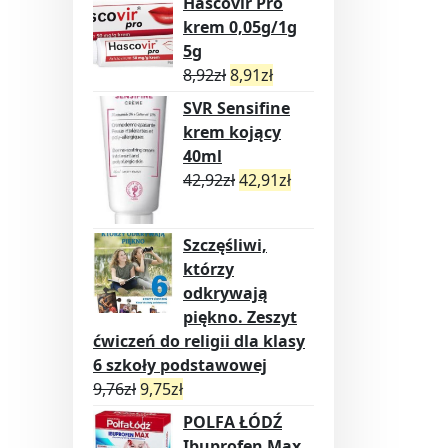
Hascovir Pro
krem 0,05g/1g
5g
8,92
zł
8,91
zł
SVR Sensifine
krem kojący
40ml
42,92
zł
42,91
zł
Szczęśliwi,
którzy
odkrywają
piękno. Zeszyt
ćwiczeń do religii dla klasy
6 szkoły podstawowej
9,76
zł
9,75
zł
POLFA ŁÓDŹ
Ibuprofen Max