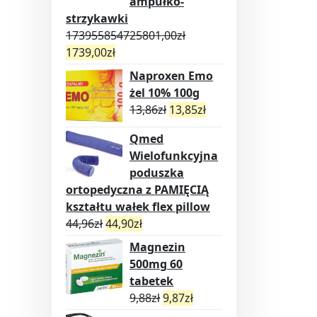
ampułko-
strzykawki
173955854725801,00
zł
1739,00
zł
Naproxen Emo
żel 10% 100g
13,86
zł
13,85
zł
Qmed
Wielofunkcyjna
poduszka
ortopedyczna z PAMIĘCIĄ
kształtu wałek flex pillow
44,96
zł
44,90
zł
Magnezin
500mg 60
tabetek
9,88
zł
9,87
zł