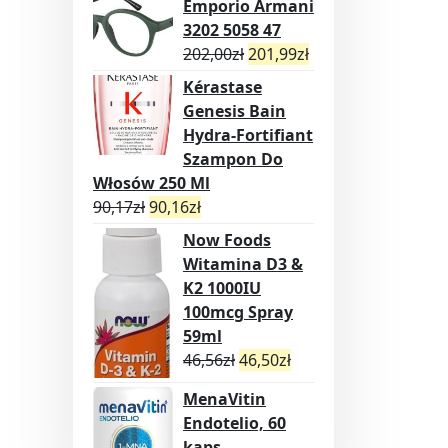
Emporio Armani
3202 5058 47
202,00
zł
201,99
zł
Kérastase
Genesis Bain
Hydra-Fortifiant
Szampon Do
Włosów 250 Ml
90,17
zł
90,16
zł
Now Foods
Witamina D3 &
K2 1000IU
100mcg Spray
59ml
46,56
zł
46,50
zł
MenaVitin
Endotelio, 60
kaps