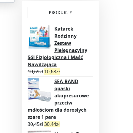
PRODUKTY
Katarek
Rodzinny
Zestaw
Pielęgnacyjny
Sól Fizjologiczna i Maść
Nawilżająca
10,69
zł
10,68
zł
SEA-BAND
opaski
akupresurowe
przeciw
mdłościom dla dorosłych
szare 1 para
30,45
zł
30,44
zł