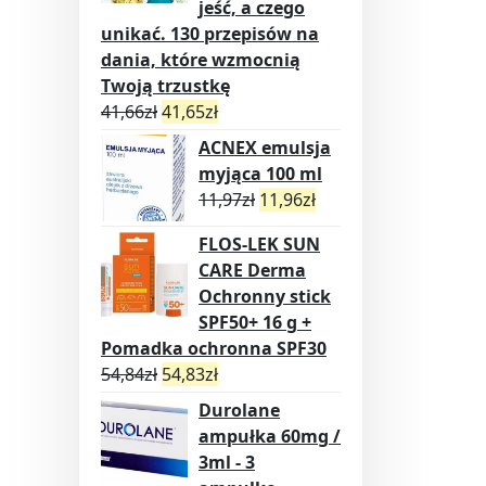
jeść, a czego
unikać. 130 przepisów na
dania, które wzmocnią
Twoją trzustkę
41,66
zł
41,65
zł
ACNEX emulsja
myjąca 100 ml
11,97
zł
11,96
zł
FLOS-LEK SUN
CARE Derma
Ochronny stick
SPF50+ 16 g +
Pomadka ochronna SPF30
54,84
zł
54,83
zł
Durolane
ampułka 60mg /
3ml - 3