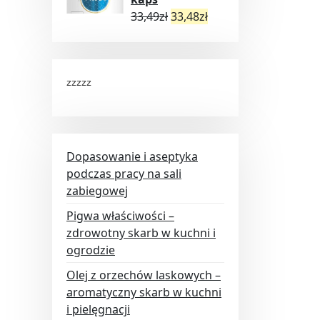
33,49
zł
33,48
zł
zzzzz
Dopasowanie i aseptyka
podczas pracy na sali
zabiegowej
Pigwa właściwości –
zdrowotny skarb w kuchni i
ogrodzie
Olej z orzechów laskowych –
aromatyczny skarb w kuchni
i pielęgnacji