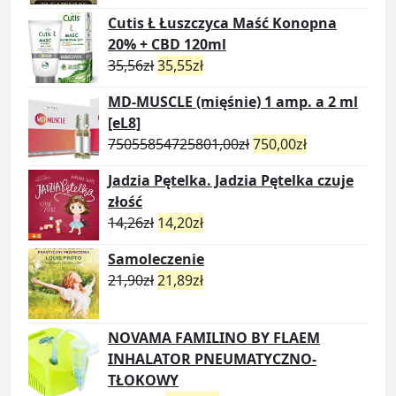
Cutis Ł Łuszczyca Maść Konopna
20% + CBD 120ml
35,56
zł
35,55
zł
MD-MUSCLE (mięśnie) 1 amp. a 2 ml
[eL8]
75055854725801,00
zł
750,00
zł
Jadzia Pętelka. Jadzia Pętelka czuje
złość
14,26
zł
14,20
zł
Samoleczenie
21,90
zł
21,89
zł
NOVAMA FAMILINO BY FLAEM
INHALATOR PNEUMATYCZNO-
TŁOKOWY