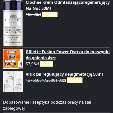
Clochee Krem Odmładzającoregenerujący
Na Noc 50Ml
105,00
zł
104,99
zł
Gillette Fusion Power Ostrza do maszynki
do golenia 4szt
57,96
zł
57,90
zł
Vitix żel regulujący depigmetację 50ml
12755854725801,00
zł
127,00
zł
Dopasowanie i aseptyka podczas pracy na sali
zabiegowej