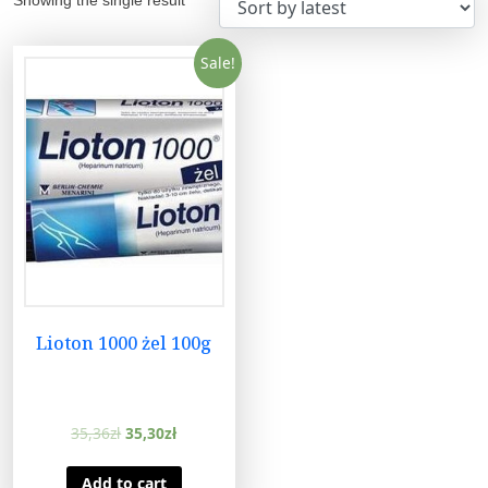
Sale!
Lioton 1000 żel 100g
35,36
zł
35,30
zł
Add to cart