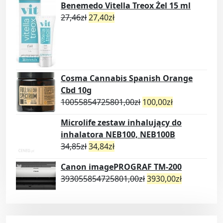
Benemedo Vitella Treox Żel 15 ml
27,46
zł
27,40
zł
Cosma Cannabis Spanish Orange
Cbd 10g
10055854725801,00
zł
100,00
zł
Microlife zestaw inhalujący do
inhalatora NEB100, NEB100B
34,85
zł
34,84
zł
Canon imagePROGRAF TM-200
393055854725801,00
zł
3930,00
zł