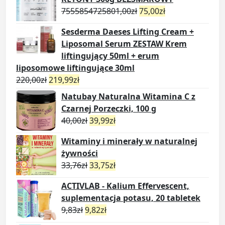
7555854725801,00
zł
75,00
zł
Sesderma Daeses Lifting Cream +
Liposomal Serum ZESTAW Krem
liftingujący 50ml + erum
liposomowe liftingujące 30ml
220,00
zł
219,99
zł
Natubay Naturalna Witamina C z
Czarnej Porzeczki, 100 g
40,00
zł
39,99
zł
Witaminy i minerały w naturalnej
żywności
33,76
zł
33,75
zł
ACTIVLAB - Kalium Effervescent,
suplementacja potasu, 20 tabletek
9,83
zł
9,82
zł