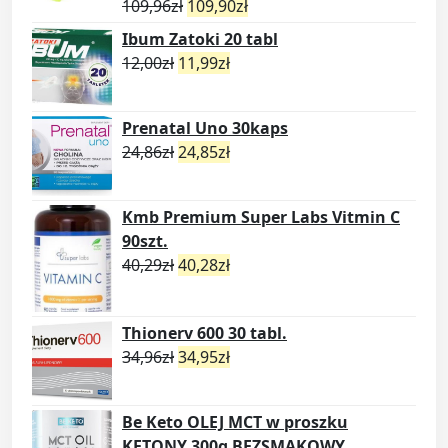
109,96
zł
109,90
zł
Ibum Zatoki 20 tabl
12,00
zł
11,99
zł
Prenatal Uno 30kaps
24,86
zł
24,85
zł
Kmb Premium Super Labs Vitmin C
90szt.
40,29
zł
40,28
zł
Thionerv 600 30 tabl.
34,96
zł
34,95
zł
Be Keto OLEJ MCT w proszku
KETONY 300g BEZSMAKOWY