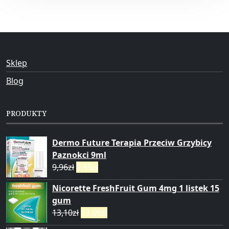
Sklep
Blog
PRODUKTY
Dermo Future Terapia Przeciw Grzybicy
Paznokci 9ml
9,96
zł
9,95
zł
Nicorette FreshFruit Gum 4mg 1 listek 15
gum
13,10
zł
13,09
zł