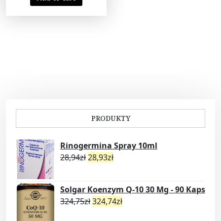
PRODUKTY
Rinogermina Spray 10ml
28,94
zł
28,93
zł
Solgar Koenzym Q-10 30 Mg - 90 Kaps
324,75
zł
324,74
zł