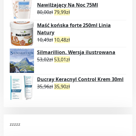
Nawilżający Na Noc 75Ml
80,00
zł
79,99
zł
Maść końska forte 250ml Linia
Natury
10,49
zł
10,48
zł
Silmarillion. Wersja ilustrowana
53,02
zł
53,01
zł
Ducray Keracnyl Control Krem 30ml
35,96
zł
35,90
zł
zzzzz