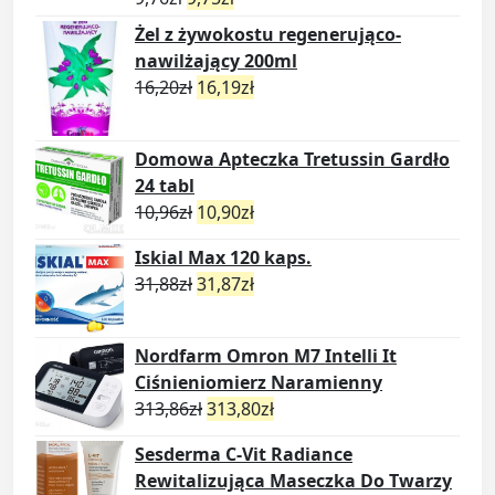
Żel z żywokostu regenerująco-
nawilżający 200ml
16,20
zł
16,19
zł
Domowa Apteczka Tretussin Gardło
24 tabl
10,96
zł
10,90
zł
Iskial Max 120 kaps.
31,88
zł
31,87
zł
Nordfarm Omron M7 Intelli It
Ciśnieniomierz Naramienny
313,86
zł
313,80
zł
Sesderma C-Vit Radiance
Rewitalizująca Maseczka Do Twarzy