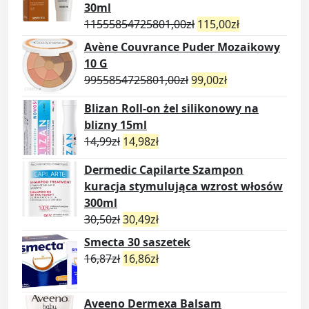
30ml
11555854725801,00
zł
115,00
zł
Avène Couvrance Puder Mozaikowy
10 G
9955854725801,00
zł
99,00
zł
Blizan Roll-on żel silikonowy na
blizny 15ml
14,99
zł
14,98
zł
Dermedic Capilarte Szampon
kuracja stymulująca wzrost włosów
300ml
30,50
zł
30,49
zł
Smecta 30 saszetek
16,87
zł
16,86
zł
Aveeno Dermexa Balsam