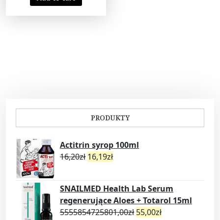
PRODUKTY
Actitrin syrop 100ml
16,20
zł
16,19
zł
SNAILMED Health Lab Serum
regenerujące Aloes + Totarol 15ml
5555854725801,00
zł
55,00
zł