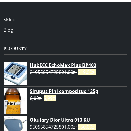
Sklep
Blog
PRODUKTY
HubDIC EchoMax Plus BP400
21955854725801,00
zł
219,00
zł
Sirupus Pini compositus 125g
6,00
zł
5,99
zł
Okulary Dior Ultra 010 KU
95055854725801,00
zł
950,00
zł