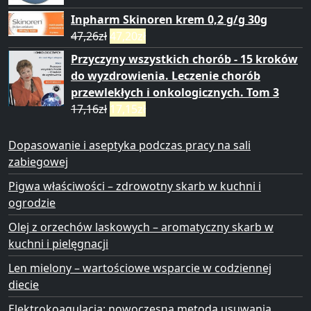
Inpharm Skinoren krem 0,2 g/g 30g
47,26
zł
47,20
zł
Przyczyny wszystkich chorób - 15 kroków
do wyzdrowienia. Leczenie chorób
przewlekłych i onkologicznych. Tom 3
17,16
zł
17,15
zł
Dopasowanie i aseptyka podczas pracy na sali
zabiegowej
Pigwa właściwości – zdrowotny skarb w kuchni i
ogrodzie
Olej z orzechów laskowych – aromatyczny skarb w
kuchni i pielęgnacji
Len mielony – wartościowe wsparcie w codziennej
diecie
Elektrokoagulacja: nowoczesna metoda usuwania