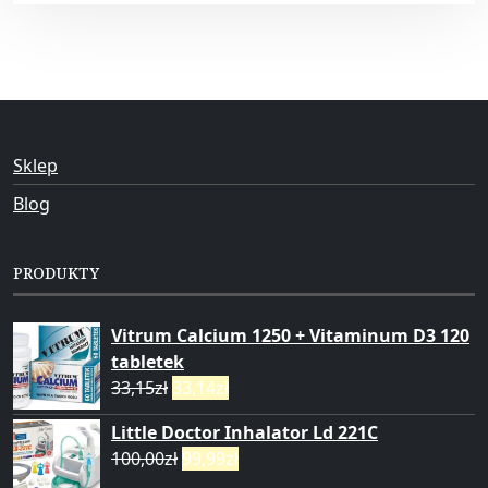
Sklep
Blog
PRODUKTY
Vitrum Calcium 1250 + Vitaminum D3 120
tabletek
33,15
zł
33,14
zł
Little Doctor Inhalator Ld 221C
100,00
zł
99,99
zł