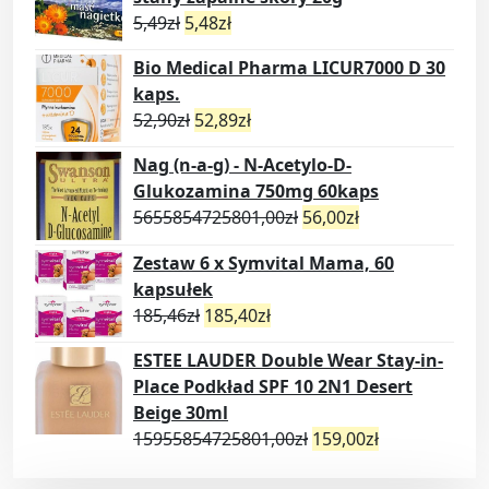
5,49
zł
5,48
zł
Bio Medical Pharma LICUR7000 D 30
kaps.
52,90
zł
52,89
zł
Nag (n-a-g) - N-Acetylo-D-
Glukozamina 750mg 60kaps
5655854725801,00
zł
56,00
zł
Zestaw 6 x Symvital Mama, 60
kapsułek
185,46
zł
185,40
zł
ESTEE LAUDER Double Wear Stay-in-
Place Podkład SPF 10 2N1 Desert
Beige 30ml
15955854725801,00
zł
159,00
zł