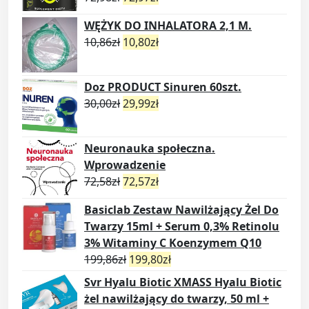
WĘŻYK DO INHALATORA 2,1 M.
10,86
zł
10,80
zł
Doz PRODUCT Sinuren 60szt.
30,00
zł
29,99
zł
Neuronauka społeczna.
Wprowadzenie
72,58
zł
72,57
zł
Basiclab Zestaw Nawilżający Żel Do
Twarzy 15ml + Serum 0,3% Retinolu
3% Witaminy C Koenzymem Q10
199,86
zł
199,80
zł
Svr Hyalu Biotic XMASS Hyalu Biotic
żel nawilżający do twarzy, 50 ml +