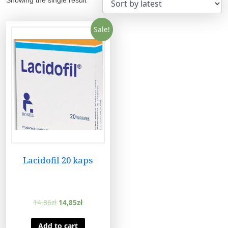
Sale!
Lacidofil 20 kaps
14,86
zł
14,85
zł
Add to cart