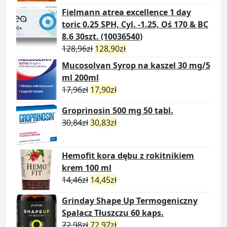
Fielmann atrea excellence 1 day
toric 0.25 SPH, Cyl. -1.25, Oś 170 & BC
8.6 30szt. (10036540)
128,96
zł
128,90
zł
Mucosolvan Syrop na kaszel 30 mg/5
ml 200ml
17,96
zł
17,90
zł
Groprinosin 500 mg 50 tabl.
30,84
zł
30,83
zł
Hemofit kora dębu z rokitnikiem
krem 100 ml
14,46
zł
14,45
zł
Grinday Shape Up Termogeniczny
Spalacz Tłuszczu 60 kaps.
72,98
zł
72,97
zł