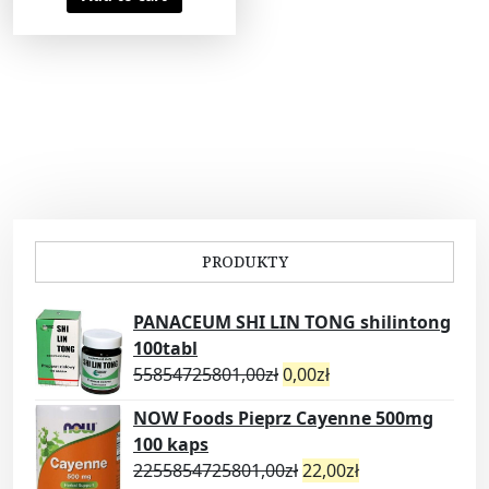
PRODUKTY
PANACEUM SHI LIN TONG shilintong
100tabl
55854725801,00
zł
0,00
zł
NOW Foods Pieprz Cayenne 500mg
100 kaps
2255854725801,00
zł
22,00
zł