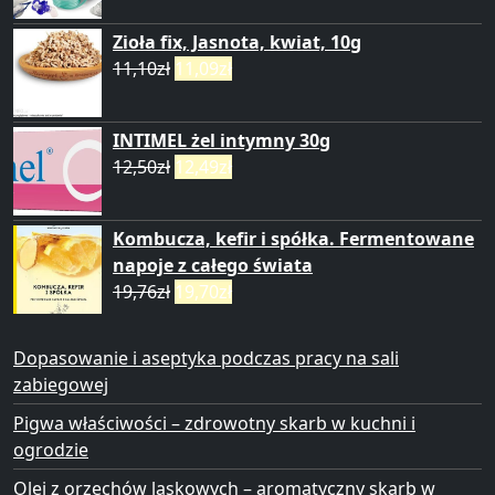
Zioła fix, Jasnota, kwiat, 10g
11,10
zł
11,09
zł
INTIMEL żel intymny 30g
12,50
zł
12,49
zł
Kombucza, kefir i spółka. Fermentowane
napoje z całego świata
19,76
zł
19,70
zł
Dopasowanie i aseptyka podczas pracy na sali
zabiegowej
Pigwa właściwości – zdrowotny skarb w kuchni i
ogrodzie
Olej z orzechów laskowych – aromatyczny skarb w