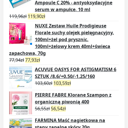
Ampoule C 20% - antyoksydacyjne
serum w ampułce, 10 ml
119,96
zł
119,90
zł
NUXE Zestaw Huile Prodigieuse
Florale suchy olejek pielęgnacyjny,
100ml+żel pod prysznic,
100ml+żelowy krem 40ml+świeca
zapachowa, 70g
77,94
zł
77,93
zł
ACUVUE OASYS FOR ASTIGMATISM 6
SZTUK /8.6/+0.50/-1.25/160
103,60
zł
103,59
zł
PIERRE FABRE Klorane Szampon z
organiczną piwonią 400
56,55
zł
56,54
zł
FARMINA Maść nagietkowa na
stany zapalne skóry 20g