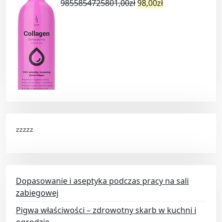
9855854725801,00
zł
98,00
zł
zzzzz
Dopasowanie i aseptyka podczas pracy na sali
zabiegowej
Pigwa właściwości – zdrowotny skarb w kuchni i
ogrodzie