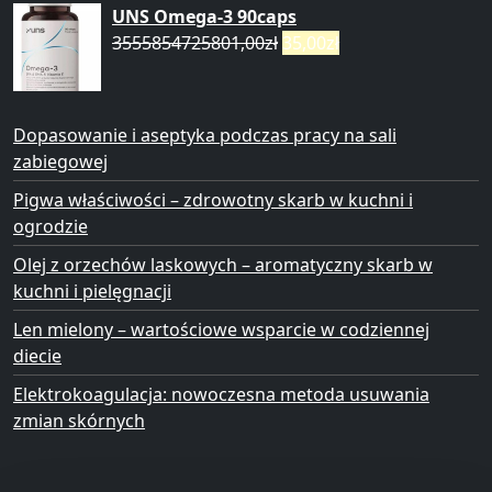
UNS Omega-3 90caps
3555854725801,00
zł
35,00
zł
Dopasowanie i aseptyka podczas pracy na sali
zabiegowej
Pigwa właściwości – zdrowotny skarb w kuchni i
ogrodzie
Olej z orzechów laskowych – aromatyczny skarb w
kuchni i pielęgnacji
Len mielony – wartościowe wsparcie w codziennej
diecie
Elektrokoagulacja: nowoczesna metoda usuwania
zmian skórnych