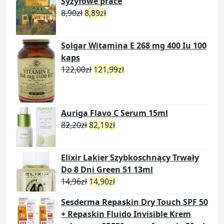
Syzyfowe prace
8,90
zł
8,89
zł
Solgar Witamina E 268 mg 400 Iu 100
kaps
122,00
zł
121,99
zł
Auriga Flavo C Serum 15ml
82,20
zł
82,19
zł
Elixir Lakier Szybkoschnący Trwały
Do 8 Dni Green 51 13ml
14,96
zł
14,90
zł
Sesderma Repaskin Dry Touch SPF 50
+ Repaskin Fluido Invisible Krem