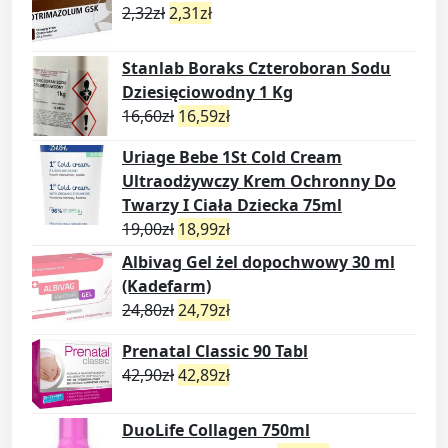
2,32
zł
2,31
zł
Stanlab Boraks Czteroboran Sodu
Dziesięciowodny 1 Kg
16,60
zł
16,59
zł
Uriage Bebe 1St Cold Cream
Ultraodżywczy Krem Ochronny Do
Twarzy I Ciała Dziecka 75ml
19,00
zł
18,99
zł
Albivag Gel żel dopochwowy 30 ml
(Kadefarm)
24,80
zł
24,79
zł
Prenatal Classic 90 Tabl
42,90
zł
42,89
zł
DuoLife Collagen 750ml