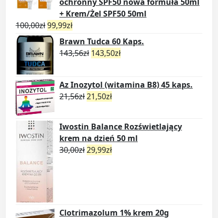
ochronny SPF50 nowa formuła 50ml
+ Krem/Żel SPF50 50ml
100,00
zł
99,99
zł
Brawn Tudca 60 Kaps.
143,56
zł
143,50
zł
Az Inozytol (witamina B8) 45 kaps.
21,56
zł
21,50
zł
Iwostin Balance Rozświetlający
krem na dzień 50 ml
30,00
zł
29,99
zł
Clotrimazolum 1% krem 20g