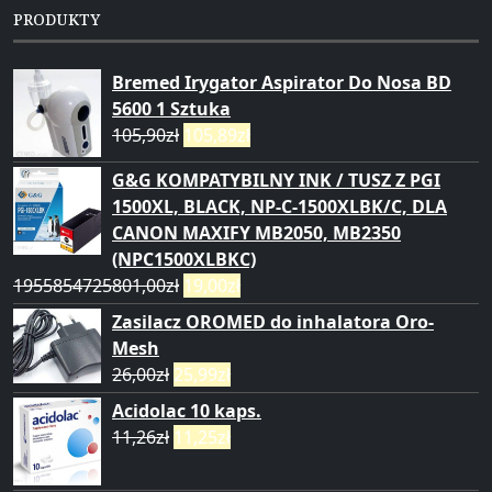
PRODUKTY
Bremed Irygator Aspirator Do Nosa BD
5600 1 Sztuka
105,90
zł
105,89
zł
G&G KOMPATYBILNY INK / TUSZ Z PGI
1500XL, BLACK, NP-C-1500XLBK/C, DLA
CANON MAXIFY MB2050, MB2350
(NPC1500XLBKC)
1955854725801,00
zł
19,00
zł
Zasilacz OROMED do inhalatora Oro-
Mesh
26,00
zł
25,99
zł
Acidolac 10 kaps.
11,26
zł
11,25
zł