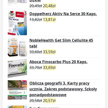
20,49
zł
20,48
zł
Doppelherz Aktiv Na Serce 30 Kaps.
13,82
zł
13,81
zł
NobleHealth Get Slim Cellulite 45
tabl
33,60
zł
33,59
zł
Aboca Finocarbo Plus 20 Kaps.
33,70
zł
33,69
zł
Oblicza geografii 3. Karty pracy
ucznia. Zakres podstawowy. Szkoły
ponadpodstawowe
20,58
zł
20,57
zł