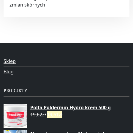
zmian skórnych
Sklep
Blog
PRODUKTY
Polfa Poldermin Hydro krem 500 g
19,62
zł
19,61
zł