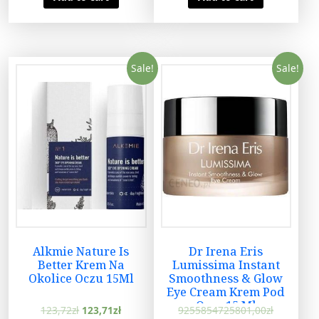
Sale!
Sale!
Alkmie Nature Is
Dr Irena Eris
Better Krem Na
Lumissima Instant
Okolice Oczu 15Ml
Smoothness & Glow
Eye Cream Krem Pod
Oczy 15 Ml
123,72
zł
123,71
zł
9255854725801,00
zł