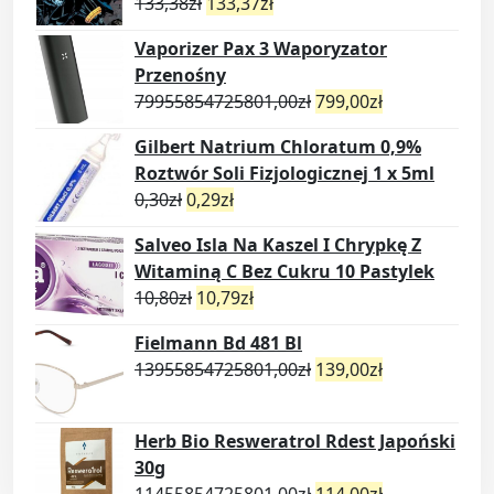
133,38
zł
133,37
zł
Vaporizer Pax 3 Waporyzator
Przenośny
79955854725801,00
zł
799,00
zł
Gilbert Natrium Chloratum 0,9%
Roztwór Soli Fizjologicznej 1 x 5ml
0,30
zł
0,29
zł
Salveo Isla Na Kaszel I Chrypkę Z
Witaminą C Bez Cukru 10 Pastylek
10,80
zł
10,79
zł
Fielmann Bd 481 Bl
13955854725801,00
zł
139,00
zł
Herb Bio Resweratrol Rdest Japoński
30g