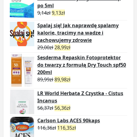
po 5ml
9,14
zł
9,13
zł
Spalaj się! Jak naprawdę spalamy
kalorie, tracimy na wadze i
zachowujemy zdrowie
29,00
zł
28,99
zł
Sesderma Repaskin Fotoprotektor
do twarzy z formułą Dry Touch spf50
200ml
89,99
zł
89,98
zł
LR World Herbata Z Czystka - Cistus
Incanus
56,37
zł
56,36
zł
Carlson Labs ACES 90kaps
116,36
zł
116,35
zł