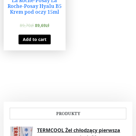
La Roche-Posay La
Roche-Posay Hyalu B5
Krem pod oczy 15ml
89,70
zł
89,69
zł
Add to cart
PRODUKTY
TERMCOOL Żel chłodzący pierwsza