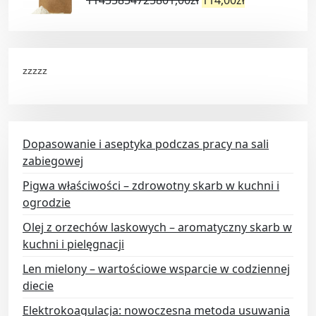
11455854725801,00
zł
114,00
zł
zzzzz
Dopasowanie i aseptyka podczas pracy na sali
zabiegowej
Pigwa właściwości – zdrowotny skarb w kuchni i
ogrodzie
Olej z orzechów laskowych – aromatyczny skarb w
kuchni i pielęgnacji
Len mielony – wartościowe wsparcie w codziennej
diecie
Elektrokoagulacja: nowoczesna metoda usuwania