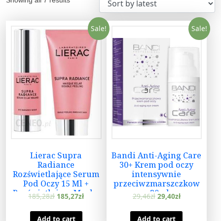
Sale!
Sale!
Lierac Supra
Bandi Anti-Aging Care
Radiance
30+ Krem pod oczy
Rozświetlające Serum
intensywnie
Pod Oczy 15 Ml +
przeciwzmarszczkow
Rozświetlająca Maska
y 30ml
185,28
zł
185,27
zł
29,46
zł
29,40
zł
Podwójny Peeling
75ml
Add to cart
Add to cart