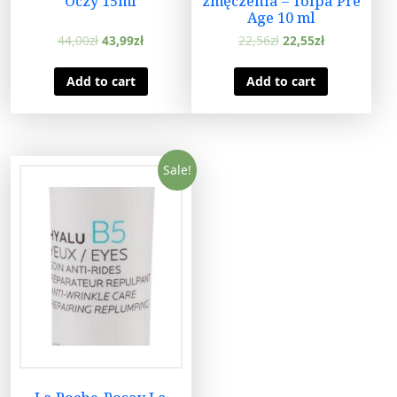
Oczy 15ml
zmęczenia – Tolpa Pre
Age 10 ml
44,00
zł
43,99
zł
22,56
zł
22,55
zł
Add to cart
Add to cart
Sale!