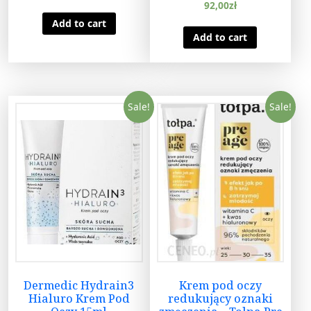
92,00
zł
Add to cart
Add to cart
Sale!
Sale!
Dermedic Hydrain3
Krem pod oczy
Hialuro Krem Pod
redukujący oznaki