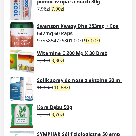
pomoc w oparzeniach 30g
7,96
zł
7,90
zł
Swanson Kwasy Dha 253mg + Epa
647mg 60 kaps
9755854725801,00
zł
97,00
zł
Witamina C 200 Mg X 30 Draż
3,36
zł
3,30
zł
Solik spray do nosa z ektoiną 20 ml
16,89
zł
16,88
zł
Kora Dębu 50g
3,77
zł
3,76
zł
SYMPHAR Sól fizjologiczna 50 amp