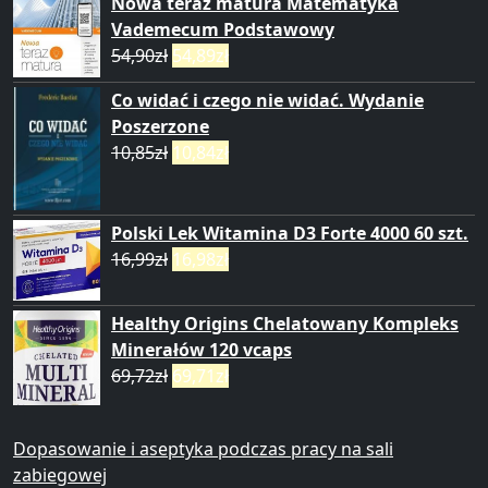
Nowa teraz matura Matematyka
Vademecum Podstawowy
54,90
zł
54,89
zł
Co widać i czego nie widać. Wydanie
Poszerzone
10,85
zł
10,84
zł
Polski Lek Witamina D3 Forte 4000 60 szt.
16,99
zł
16,98
zł
Healthy Origins Chelatowany Kompleks
Minerałów 120 vcaps
69,72
zł
69,71
zł
Dopasowanie i aseptyka podczas pracy na sali
zabiegowej