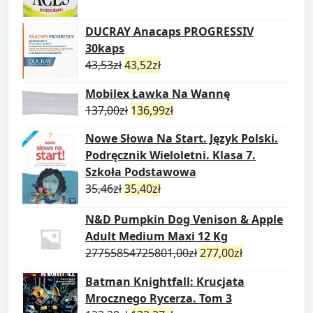
DUCRAY Anacaps PROGRESSIV
30kaps
43,53
zł
43,52
zł
Mobilex Ławka Na Wannę
137,00
zł
136,99
zł
Nowe Słowa Na Start. Język Polski.
Podręcznik Wieloletni. Klasa 7.
Szkoła Podstawowa
35,46
zł
35,40
zł
N&D Pumpkin Dog Venison & Apple
Adult Medium Maxi 12 Kg
27755854725801,00
zł
277,00
zł
Batman Knightfall: Krucjata
Mrocznego Rycerza. Tom 3