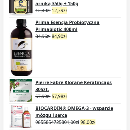
arniką 350g + 150g
12,40
zł
12,39
zł
Prima Esencja Probiotyczna
Primabiotic 400ml
84,96
zł
84,90
zł
Pierre Fabre Klorane Keratincaps
30Szt.
57,99
zł
57,98
zł
BIOCARDIN® OMEGA-3 - wsparcie
mózgu i serca
9855854725801,00
zł
98,00
zł