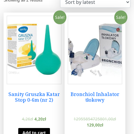
Sale!
Sale!
Sanity Gruszka Katar
Bronchiol Inhalator
Stop 0-6m (nr 2)
tłokowy
4,26
zł
4,20
zł
12955854725801,00
zł
129,00
zł
Add to cart