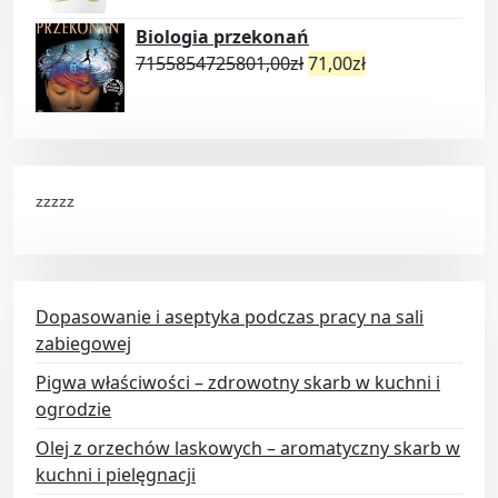
Biologia przekonań
7155854725801,00
zł
71,00
zł
zzzzz
Dopasowanie i aseptyka podczas pracy na sali
zabiegowej
Pigwa właściwości – zdrowotny skarb w kuchni i
ogrodzie
Olej z orzechów laskowych – aromatyczny skarb w
kuchni i pielęgnacji