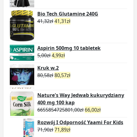
Bio Tech Glutamine 240G
41,32
zł
41,31
zł
Aspirin 500mg 10 tabletek
5,00
zł
4,99
zł
Kruk w.2
80,58
zł
80,57
zł
Nature's Way Jedwab kukurydziany
400 mg 100 kap
6655854725801,00
zł
66,00
zł
Rozwój I Odporność Yaami For Kids
71,90
zł
71,89
zł