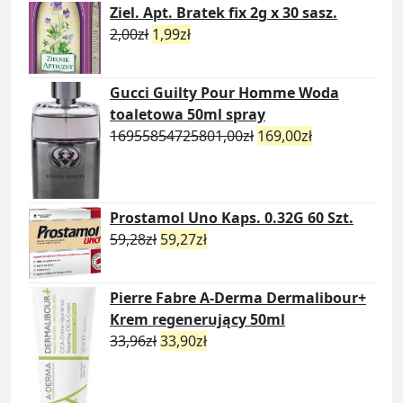
Ziel. Apt. Bratek fix 2g x 30 sasz.
2,00
zł
1,99
zł
Gucci Guilty Pour Homme Woda
toaletowa 50ml spray
16955854725801,00
zł
169,00
zł
Prostamol Uno Kaps. 0.32G 60 Szt.
59,28
zł
59,27
zł
Pierre Fabre A-Derma Dermalibour+
Krem regenerujący 50ml
33,96
zł
33,90
zł