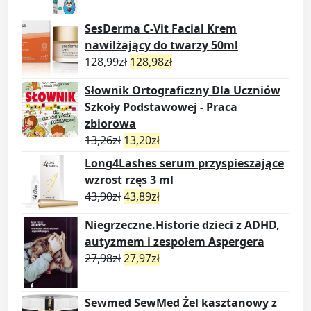
SesDerma C-Vit Facial Krem
nawilżający do twarzy 50ml
128,99
zł
128,98
zł
Słownik Ortograficzny Dla Uczniów
Szkoły Podstawowej - Praca
zbiorowa
13,26
zł
13,20
zł
Long4Lashes serum przyspieszające
wzrost rzęs 3 ml
43,90
zł
43,89
zł
Niegrzeczne.Historie dzieci z ADHD,
autyzmem i zespołem Aspergera
27,98
zł
27,97
zł
Sewmed SewMed Żel kasztanowy z