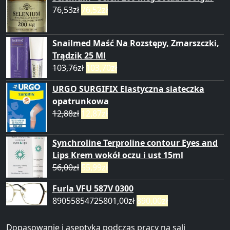
76,53
zł
76,52
zł
Snailmed Maść Na Rozstępy, Zmarszczki,
Trądzik 25 Ml
103,76
zł
103,70
zł
URGO SURGIFIX Elastyczna siateczka
opatrunkowa
12,88
zł
12,87
zł
Synchroline Terproline contour Eyes and
Lips Krem wokół oczu i ust 15ml
56,00
zł
55,99
zł
Furla VFU 587V 0300
89055854725801,00
zł
890,00
zł
Dopasowanie i aseptyka podczas pracy na sali