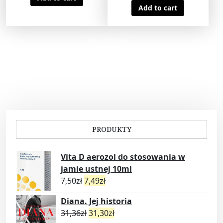
Add to cart
PRODUKTY
Vita D aerozol do stosowania w
jamie ustnej 10ml
7,50
zł
7,49
zł
Diana. Jej historia
31,36
zł
31,30
zł