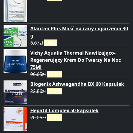
Alantan Plus Maść na rany i oparzenia 30
g
6,67
zł
6,66
zł
Vichy Aqualia Thermal Nawilżająco-
Regenerujący Krem Do Twarzy Na Noc
75Ml
96,65
zł
96,64
zł
Biogenix Ashwagandha BX 60 Kapsułek
22,86
zł
22,80
zł
Hepatil Complex 50 kapsulek
20,06
zł
20,05
zł