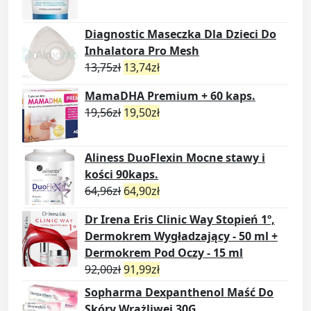
Diagnostic Maseczka Dla Dzieci Do
Inhalatora Pro Mesh
13,75
zł
13,74
zł
MamaDHA Premium + 60 kaps.
19,56
zł
19,50
zł
Aliness DuoFlexin Mocne stawy i
kości 90kaps.
64,96
zł
64,90
zł
Dr Irena Eris Clinic Way Stopień 1º,
Dermokrem Wygładzający - 50 ml +
Dermokrem Pod Oczy - 15 ml
92,00
zł
91,99
zł
Sopharma Dexpanthenol Maść Do
Skóry Wrażliwej 30G