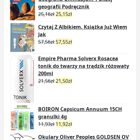
geografii Podręcznik
25,16
zł
25,15
zł
Czytaj Z Albikiem. Książka Już Wiem
Jak
57,56
zł
57,55
zł
Empire Pharma Solverx Rosacea
tonik do twarzy na trądzik różowaty
200ml
21,56
zł
21,50
zł
BOIRON Capsicum Annuum 15CH
granulki 4g
11,93
zł
11,92
zł
Okulary Oliver Peoples GOLDSEN OV