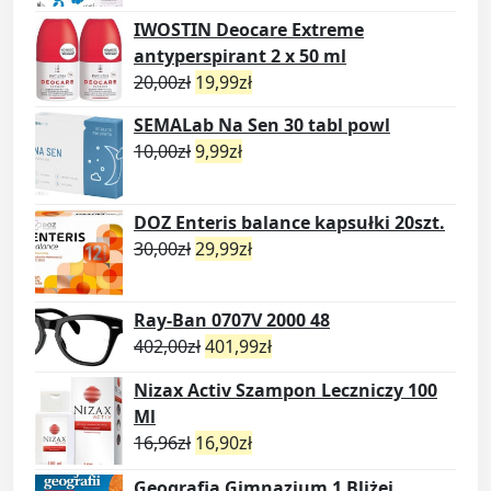
IWOSTIN Deocare Extreme
antyperspirant 2 x 50 ml
20,00
zł
19,99
zł
SEMALab Na Sen 30 tabl powl
10,00
zł
9,99
zł
DOZ Enteris balance kapsułki 20szt.
30,00
zł
29,99
zł
Ray-Ban 0707V 2000 48
402,00
zł
401,99
zł
Nizax Activ Szampon Leczniczy 100
Ml
16,96
zł
16,90
zł
Geografia Gimnazjum 1 Bliżej