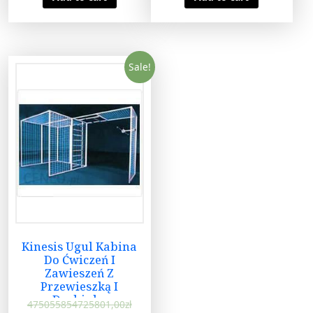
Sale!
Kinesis Ugul Kabina
Do Ćwiczeń I
Zawieszeń Z
Przewieszką I
Drabinką
475055854725801,00
zł