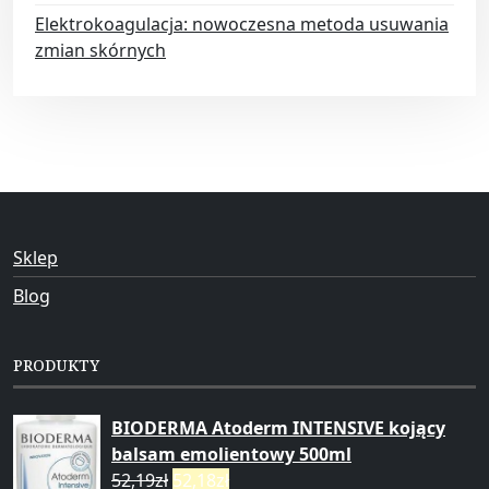
Elektrokoagulacja: nowoczesna metoda usuwania
zmian skórnych
Sklep
Blog
PRODUKTY
BIODERMA Atoderm INTENSIVE kojący
balsam emolientowy 500ml
52,19
zł
52,18
zł