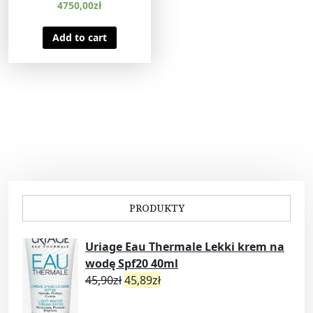
4750,00
zł
Add to cart
PRODUKTY
Uriage Eau Thermale Lekki krem na
wodę Spf20 40ml
45,90
zł
45,89
zł