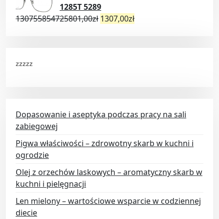
1285T 5289
130755854725801,00
zł
1307,00
zł
zzzzz
Dopasowanie i aseptyka podczas pracy na sali
zabiegowej
Pigwa właściwości – zdrowotny skarb w kuchni i
ogrodzie
Olej z orzechów laskowych – aromatyczny skarb w
kuchni i pielęgnacji
Len mielony – wartościowe wsparcie w codziennej
diecie