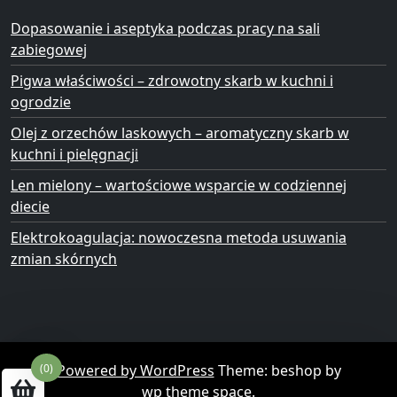
Dopasowanie i aseptyka podczas pracy na sali
zabiegowej
Pigwa właściwości – zdrowotny skarb w kuchni i
ogrodzie
Olej z orzechów laskowych – aromatyczny skarb w
kuchni i pielęgnacji
Len mielony – wartościowe wsparcie w codziennej
diecie
Elektrokoagulacja: nowoczesna metoda usuwania
zmian skórnych
Powered by WordPress
Theme: beshop by
(0)
wp theme space
.