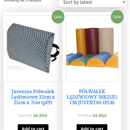
Sale!
Sale!
Juventas Półwałek
PÓŁWAŁEK
Lędźwiowy 32cm x
LĘDŹWIOWY 30X25X5
25cm x 7cm (pl9)
CM JUVENTAS (PL8)
56,96
zł
56,90
zł
54,96
zł
54,90
zł
Add to cart
Add to cart