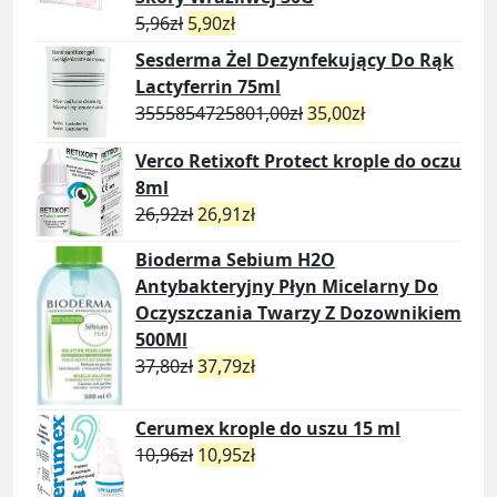
5,96
zł
5,90
zł
Sesderma Żel Dezynfekujący Do Rąk
Lactyferrin 75ml
3555854725801,00
zł
35,00
zł
Verco Retixoft Protect krople do oczu
8ml
26,92
zł
26,91
zł
Bioderma Sebium H2O
Antybakteryjny Płyn Micelarny Do
Oczyszczania Twarzy Z Dozownikiem
500Ml
37,80
zł
37,79
zł
Cerumex krople do uszu 15 ml
10,96
zł
10,95
zł