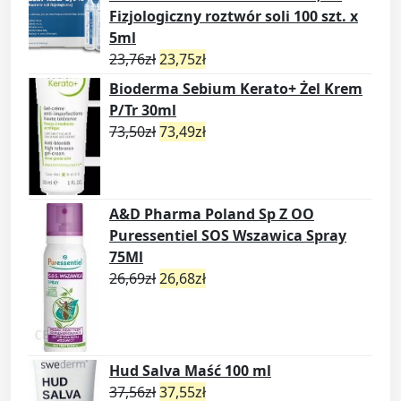
Fizjologiczny roztwór soli 100 szt. x
5ml
23,76
zł
23,75
zł
Bioderma Sebium Kerato+ Żel Krem
P/Tr 30ml
73,50
zł
73,49
zł
A&D Pharma Poland Sp Z OO
Puressentiel SOS Wszawica Spray
75Ml
26,69
zł
26,68
zł
Hud Salva Maść 100 ml
37,56
zł
37,55
zł