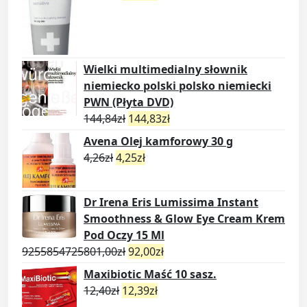
Wielki multimedialny słownik
niemiecko polski polsko niemiecki
PWN (Płyta DVD)
144,84
zł
144,83
zł
Avena Olej kamforowy 30 g
4,26
zł
4,25
zł
Dr Irena Eris Lumissima Instant
Smoothness & Glow Eye Cream Krem
Pod Oczy 15 Ml
9255854725801,00
zł
92,00
zł
Maxibiotic Maść 10 sasz.
12,40
zł
12,39
zł