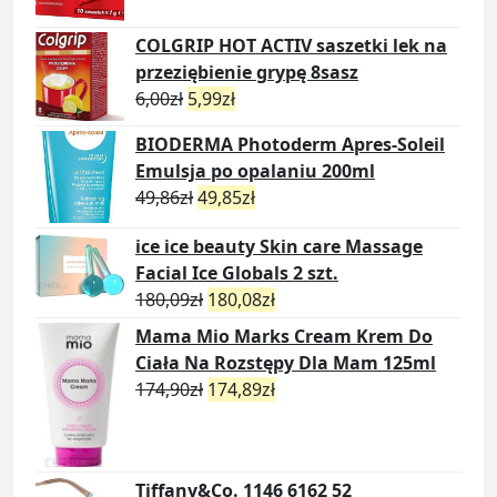
COLGRIP HOT ACTIV saszetki lek na
przeziębienie grypę 8sasz
6,00
zł
5,99
zł
BIODERMA Photoderm Apres-Soleil
Emulsja po opalaniu 200ml
49,86
zł
49,85
zł
ice ice beauty Skin care Massage
Facial Ice Globals 2 szt.
180,09
zł
180,08
zł
Mama Mio Marks Cream Krem Do
Ciała Na Rozstępy Dla Mam 125ml
174,90
zł
174,89
zł
Tiffany&Co. 1146 6162 52