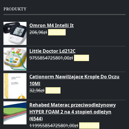
PRODUKTY
Omron M4 Intelli It
206,96
zł
206,95
zł
Little Doctor Ld212C
9755854725801,00
zł
97,00
zł
Cationorm Nawilżajace Krople Do Oczu
10Ml
32,96
zł
32,95
zł
Rehabed Materac przeciwodleżynowy
HYPER FOAM 2 na 4 stopień odleżyn
(6544)
119955854725801,00
zł
1199,00
zł