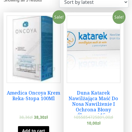
Sale!
Sale!
Amedica Oncoya Krem
Duna Katarek
Reka-Stopa 100Ml
Nawilżająca Maść Do
Nosa Nawilżenie I
Ochrona Błony
Śluzowej 15 g
38,36
zł
38,30
zł
1055854725801,00
zł
10,00
zł
Add to cart