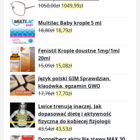
1050,00
zł
1049,99
zł
Multilac Baby krople 5 ml
18,80
zł
18,79
zł
Fenistil Krople doustne 1mg/1ml
20ml
15,09
zł
15,08
zł
Język polski GIM Sprawdzian,
klasówka, egzamin GWO
17,76
zł
17,70
zł
Lwice trenują inaczej. Jak
dopasować dietę i aktywność
fizyczną do kobiecej fizjologii
43,54
zł
43,53
zł
Doppelherz aktiv Na stawy MAX 30