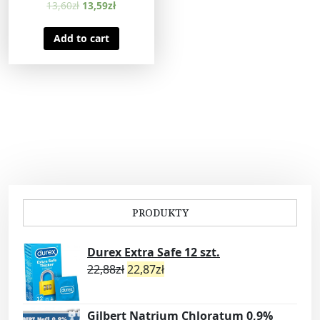
13,60
zł
13,59
zł
Add to cart
PRODUKTY
Durex Extra Safe 12 szt.
22,88
zł
22,87
zł
Gilbert Natrium Chloratum 0,9%