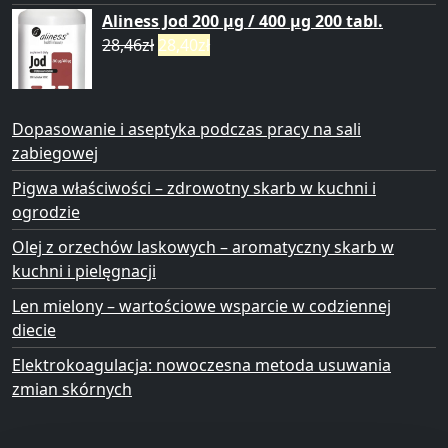
Aliness Jod 200 µg / 400 µg 200 tabl.
28,46
zł
28,40
zł
Dopasowanie i aseptyka podczas pracy na sali
zabiegowej
Pigwa właściwości – zdrowotny skarb w kuchni i
ogrodzie
Olej z orzechów laskowych – aromatyczny skarb w
kuchni i pielęgnacji
Len mielony – wartościowe wsparcie w codziennej
diecie
Elektrokoagulacja: nowoczesna metoda usuwania
zmian skórnych