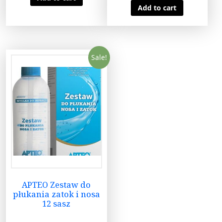
Add to cart
Sale!
APTEO Zestaw do
płukania zatok i nosa
12 sasz