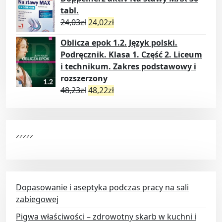
tabl.
24,03
zł
24,02
zł
Oblicza epok 1.2. Język polski.
Podręcznik. Klasa 1. Część 2. Liceum
i technikum. Zakres podstawowy i
rozszerzony
48,23
zł
48,22
zł
zzzzz
Dopasowanie i aseptyka podczas pracy na sali
zabiegowej
Pigwa właściwości – zdrowotny skarb w kuchni i