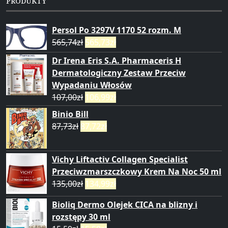
PRODUKTY
Persol Po 3297V 1170 52 rozm. M
565,74
zł
565,73
zł
Dr Irena Eris S.A. Pharmaceris H
Dermatologiczny Zestaw Przeciw
Wypadaniu Włosów
107,00
zł
106,99
zł
Binio Bill
87,73
zł
87,72
zł
Vichy Liftactiv Collagen Specialist
Przeciwzmarszczkowy Krem Na Noc 50 ml
135,00
zł
134,99
zł
Bioliq Dermo Olejek CICA na blizny i
rozstępy 30 ml