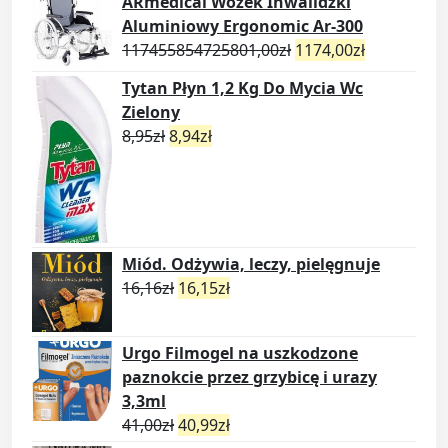
ARmedical Wózek Inwalidzki
Aluminiowy Ergonomic Ar-300
117455854725801,00
zł
1174,00
zł
Tytan Płyn 1,2 Kg Do Mycia Wc
Zielony
8,95
zł
8,94
zł
Miód. Odżywia, leczy, pielęgnuje
16,16
zł
16,15
zł
Urgo Filmogel na uszkodzone
paznokcie przez grzybicę i urazy
3,3ml
41,00
zł
40,99
zł