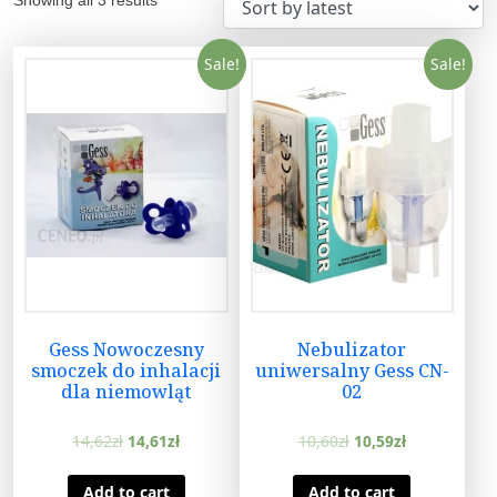
Sale!
Sale!
Gess Nowoczesny
Nebulizator
smoczek do inhalacji
uniwersalny Gess CN-
dla niemowląt
02
14,62
zł
14,61
zł
10,60
zł
10,59
zł
Add to cart
Add to cart