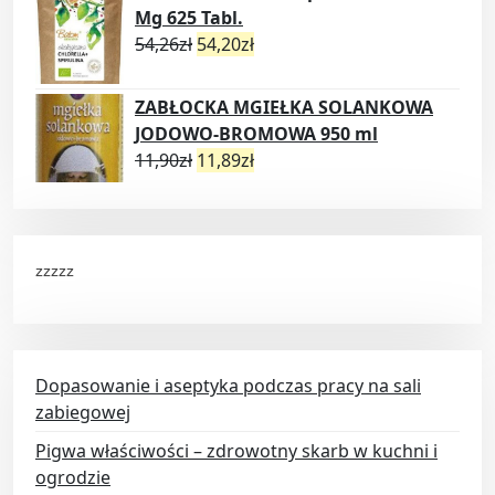
Mg 625 Tabl.
54,26
zł
54,20
zł
ZABŁOCKA MGIEŁKA SOLANKOWA
JODOWO-BROMOWA 950 ml
11,90
zł
11,89
zł
zzzzz
Dopasowanie i aseptyka podczas pracy na sali
zabiegowej
Pigwa właściwości – zdrowotny skarb w kuchni i
ogrodzie