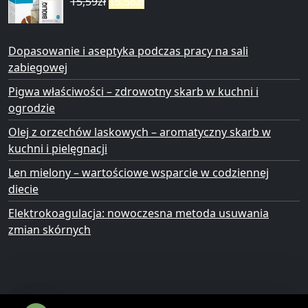
15,59
zł
15,58
zł
Dopasowanie i aseptyka podczas pracy na sali
zabiegowej
Pigwa właściwości – zdrowotny skarb w kuchni i
ogrodzie
Olej z orzechów laskowych – aromatyczny skarb w
kuchni i pielęgnacji
Len mielony – wartościowe wsparcie w codziennej
diecie
Elektrokoagulacja: nowoczesna metoda usuwania
zmian skórnych