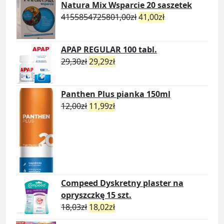
Natura Mix Wsparcie 20 saszetek
4155854725801,00
zł
41,00
zł
APAP REGULAR 100 tabl.
29,30
zł
29,29
zł
Panthen Plus pianka 150ml
12,00
zł
11,99
zł
Compeed Dyskretny plaster na
opryszczkę 15 szt.
18,03
zł
18,02
zł