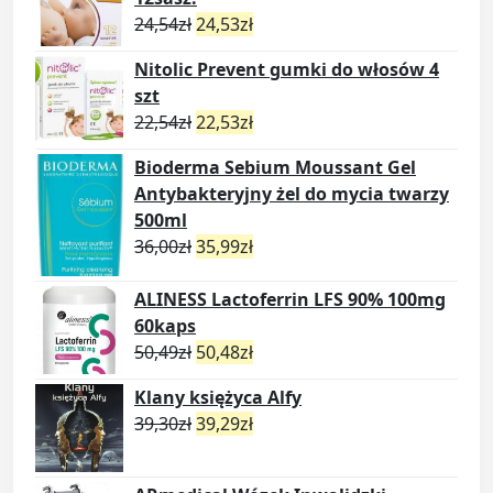
24,54
zł
24,53
zł
Nitolic Prevent gumki do włosów 4
szt
22,54
zł
22,53
zł
Bioderma Sebium Moussant Gel
Antybakteryjny żel do mycia twarzy
500ml
36,00
zł
35,99
zł
ALINESS Lactoferrin LFS 90% 100mg
60kaps
50,49
zł
50,48
zł
Klany księżyca Alfy
39,30
zł
39,29
zł