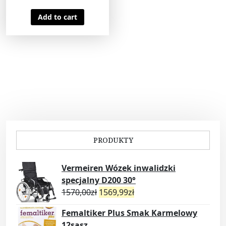
Add to cart
PRODUKTY
Vermeiren Wózek inwalidzki
specjalny D200 30°
1570,00
zł
1569,99
zł
Femaltiker Plus Smak Karmelowy
12sasz.