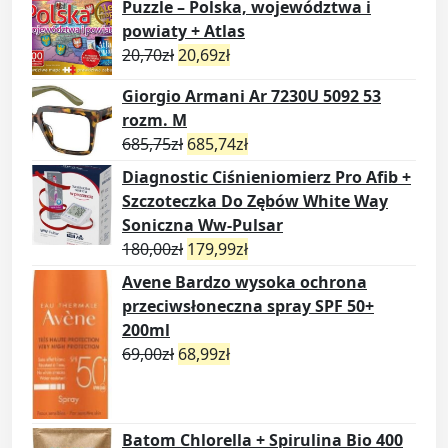
Puzzle – Polska, województwa i
powiaty + Atlas
20,70
zł
20,69
zł
Giorgio Armani Ar 7230U 5092 53
rozm. M
685,75
zł
685,74
zł
Diagnostic Ciśnieniomierz Pro Afib +
Szczoteczka Do Zębów White Way
Soniczna Ww-Pulsar
180,00
zł
179,99
zł
Avene Bardzo wysoka ochrona
przeciwsłoneczna spray SPF 50+
200ml
69,00
zł
68,99
zł
Batom Chlorella + Spirulina Bio 400