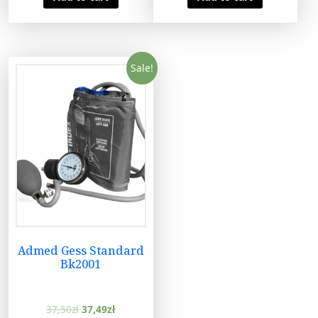
Sale!
Admed Gess Standard
Bk2001
37,50
zł
37,49
zł