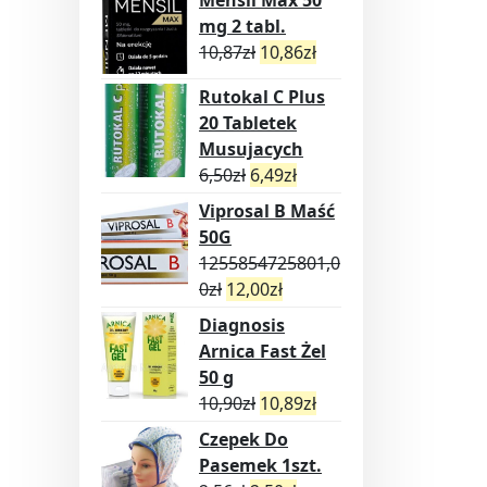
Mensil Max 50
mg 2 tabl.
10,87
zł
10,86
zł
Rutokal C Plus
20 Tabletek
Musujacych
6,50
zł
6,49
zł
Viprosal B Maść
50G
1255854725801,0
0
zł
12,00
zł
Diagnosis
Arnica Fast Żel
50 g
10,90
zł
10,89
zł
Czepek Do
Pasemek 1szt.