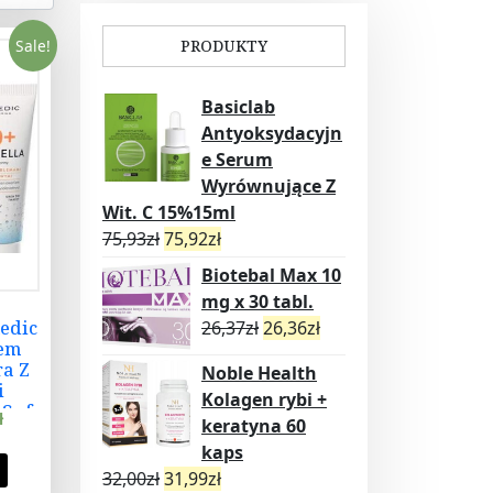
Sale!
PRODUKTY
Basiclab
Antyoksydacyjn
e Serum
Wyrównujące Z
Wit. C 15%15ml
75,93
zł
75,92
zł
Biotebal Max 10
mg x 30 tabl.
edic
26,37
zł
26,36
zł
rem
a Z
Noble Health
i
Kolagen rybi +
 Spf
ł
keratyna 60
kaps
32,00
zł
31,99
zł