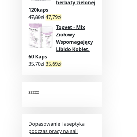
herbaty zielonej
120kaps
47,80
zł
47,79
zł
Topvet - Mix
Ziołowy
Wspomagający
Libido Kobiet,
60 Kaps
35,70
zł
35,69
zł
zzzzz
Dopasowanie i aseptyka
podczas pracy na sali