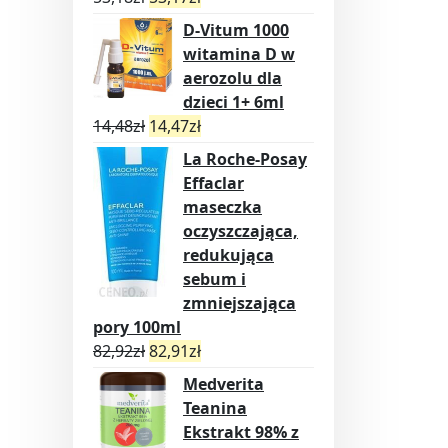
D-Vitum 1000
witamina D w
aerozolu dla
dzieci 1+ 6ml
14,48
zł
14,47
zł
La Roche-Posay
Effaclar
maseczka
oczyszczająca,
redukująca
sebum i
zmniejszająca
pory 100ml
82,92
zł
82,91
zł
Medverita
Teanina
Ekstrakt 98% z