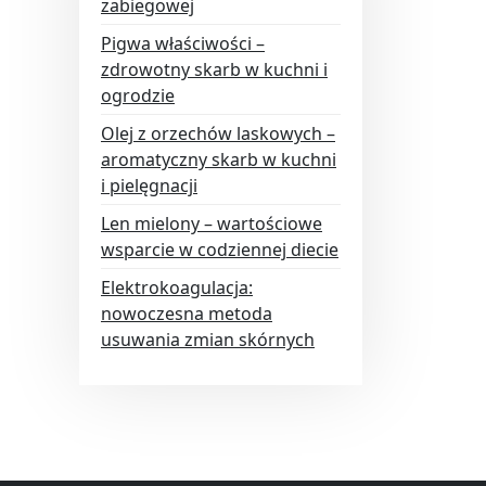
zabiegowej
Pigwa właściwości –
zdrowotny skarb w kuchni i
ogrodzie
Olej z orzechów laskowych –
aromatyczny skarb w kuchni
i pielęgnacji
Len mielony – wartościowe
wsparcie w codziennej diecie
Elektrokoagulacja:
nowoczesna metoda
usuwania zmian skórnych