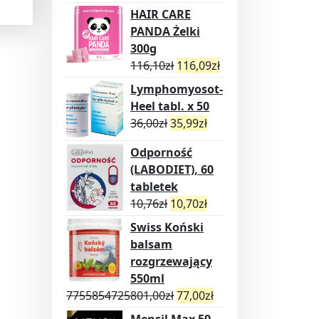
HAIR CARE
PANDA Żelki
300g
116,10
zł
116,09
zł
Lymphomyosot-
Heel tabl. x 50
36,00
zł
35,99
zł
Odporność
(LABODIET), 60
tabletek
10,76
zł
10,70
zł
Swiss Koński
balsam
rozgrzewający
550ml
7755854725801,00
zł
77,00
zł