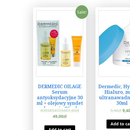
Sale!
DERMEDIC OILAGE
Dermedic, Hy
Serum
Hialuro, m
antyoksydacyjne 30
ultranawadni
ml + olejowy syndet
30ml
do mycia 25 ml
4955854725801,00
zł
9,46
zł
9,4
49,00
zł
Add to ca
Add to cart