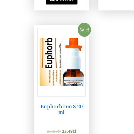
Sale!
Euphorbium S 20
ml
23,50
zł
23,49
zł