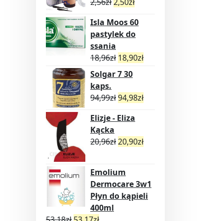
2,56
zł
2,50
zł
Isla Moos 60
pastylek do
ssania
18,96
zł
18,90
zł
Solgar 7 30
kaps.
94,99
zł
94,98
zł
Elizje - Eliza
Kącka
20,96
zł
20,90
zł
Emolium
Dermocare 3w1
Płyn do kąpieli
400ml
53,18
zł
53,17
zł