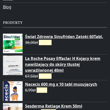
Blog
PRODUKTY
Świat Zdrowia Sinufridan Zatoki 60Tabl.
36,00
zł
35,99
zł
La Roche Posay Effaclar H Kojący krem
nawilżający do skóry tłustej
uwrażliwionej 40ml
67,50
zł
67,49
zł
Nacecis 600 mg x 10 tabl musujących
6,99
zł
6,98
zł
Sesderma Retiage Krem 50ml