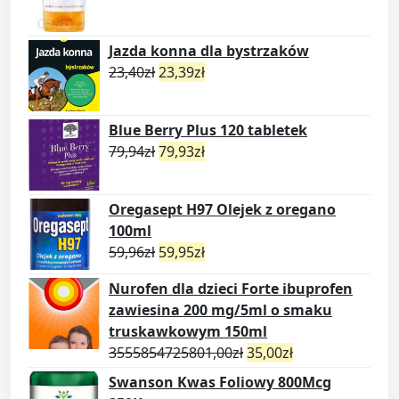
Jazda konna dla bystrzaków
23,40
zł
23,39
zł
Blue Berry Plus 120 tabletek
79,94
zł
79,93
zł
Oregasept H97 Olejek z oregano
100ml
59,96
zł
59,95
zł
Nurofen dla dzieci Forte ibuprofen
zawiesina 200 mg/5ml o smaku
truskawkowym 150ml
3555854725801,00
zł
35,00
zł
Swanson Kwas Foliowy 800Mcg