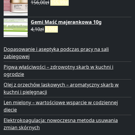
156,00
zł
155,99
zł
Gemi Maść majerankowa 10g
4,10
zł
4,09
zł
Dopasowanie i aseptyka podczas pracy na sali
zabiegowej
Pigwa właściwości – zdrowotny skarb w kuchni i
ogrodzie
Olej z orzechów laskowych – aromatyczny skarb w
kuchni i pielęgnacji
Len mielony – wartościowe wsparcie w codziennej
diecie
Elektrokoagulacja: nowoczesna metoda usuwania
zmian skórnych