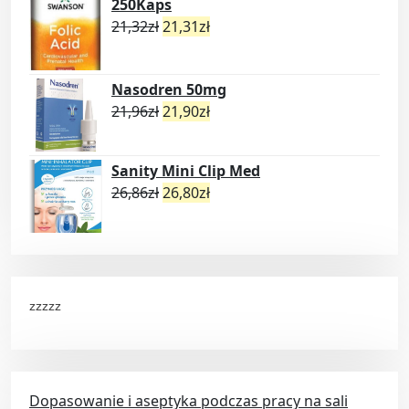
250Kaps
21,32
zł
21,31
zł
Nasodren 50mg
21,96
zł
21,90
zł
Sanity Mini Clip Med
26,86
zł
26,80
zł
zzzzz
Dopasowanie i aseptyka podczas pracy na sali