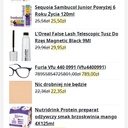
Sequoia Sambucol Junior Powyżej 6
Roku Życia 120ml
25,56
zł
25,50
zł
L'Oreal False Lash Telescopic Tusz Do
Rzęs Magnetic Black 9Ml
29,96
zł
29,95
zł
Furla Vfu 440 0991 (Vfu4400991)
78955854725801,00
zł
789,00
zł
Nic drobniej nie będzie
22,36
zł
22,35
zł
Nutridrink Protein preparat
odżywczy smak brzoskwinia mango
4X125ml