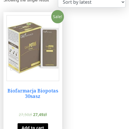
Sale!
Biofarmacja Biopotas
30sasz
27,50
zł
27,49
zł
Add to cart