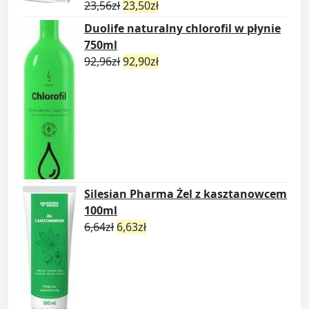
23,56
zł
23,50
zł
Duolife naturalny chlorofil w płynie
750ml
92,96
zł
92,90
zł
Silesian Pharma Żel z kasztanowcem
100ml
6,64
zł
6,63
zł