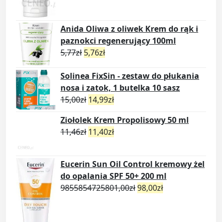
Anida Oliwa z oliwek Krem do rąk i
paznokci regenerujący 100ml
5,77
zł
5,76
zł
Solinea FixSin - zestaw do płukania
nosa i zatok, 1 butelka 10 sasz
15,00
zł
14,99
zł
Ziołolek Krem Propolisowy 50 ml
11,46
zł
11,40
zł
Eucerin Sun Oil Control kremowy żel
do opalania SPF 50+ 200 ml
9855854725801,00
zł
98,00
zł