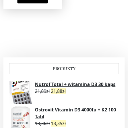
PRODUKTY
Nutrof Total + witamina D3 30 kaps
21,89
zł
21,88
zł
Ostrovit Vitamin D3 4000Iu + K2 100
Tabl
13,36
zł
13,35
zł