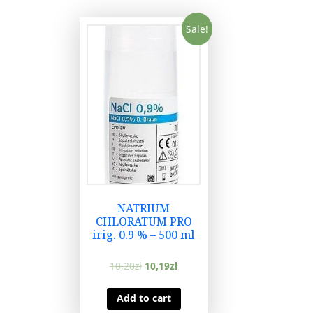
Sale!
NATRIUM
CHLORATUM PRO
irig. 0.9 % – 500 ml
10,20
zł
10,19
zł
Add to cart