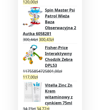
120,00
zł
Spin Master Psi
Patrol Wieża
Baza
Obserwacyjna 2
Autka 6058281
300,44
zł
300,43
zł
Fisher-Price
Interaktywny
Chodzik Zebra
DPL53
11755854725801,00
zł
117,00
zł
Vitella Zinc Zn
Krem
witaminowy z
cynkiem 75ml
34,73
zł
34,72
zł