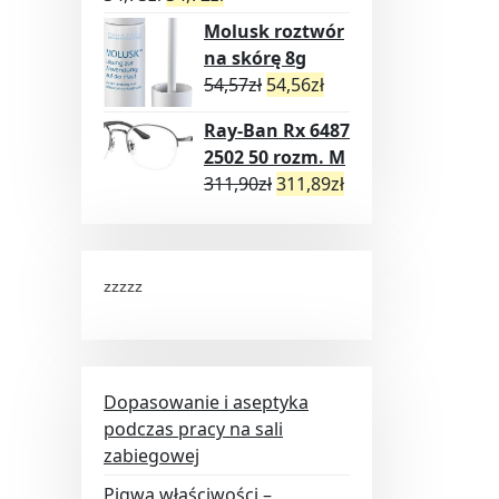
Molusk roztwór
na skórę 8g
54,57
zł
54,56
zł
Ray-Ban Rx 6487
2502 50 rozm. M
311,90
zł
311,89
zł
zzzzz
Dopasowanie i aseptyka
podczas pracy na sali
zabiegowej
Pigwa właściwości –