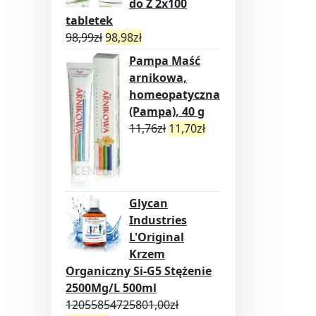
do Z 2x100
tabletek
98,99
zł
98,98
zł
Pampa Maść
arnikowa,
homeopatyczna
(Pampa), 40 g
11,76
zł
11,70
zł
Glycan
Industries
L'Original
Krzem
Organiczny Si-G5 Stężenie
2500Mg/L 500ml
12055854725801,00
zł