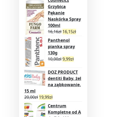
Cosmetics
Grzybica
Pękanie
Naskórka Spray
100ml
16,16
zł
16,15
zł
Panthenol
pianka spray
130g
10,00
zł
9,99
zł
DOZ PRODUCT
dentiti Baby, żel
na ząbkowanie,
15 ml
20,00
zł
19,99
zł
Centrum
Kompletne od A