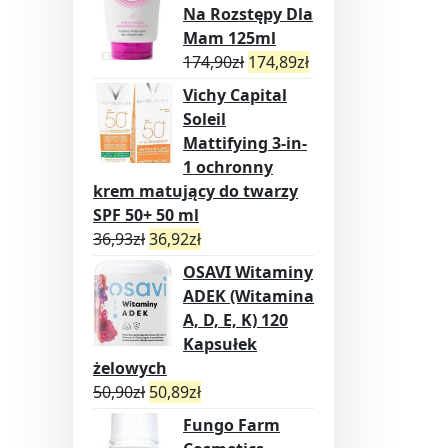
Na Rozstępy Dla
Mam 125ml
174,90
zł
174,89
zł
Vichy Capital
Soleil
Mattifying 3-in-
1 ochronny
krem matujący do twarzy
SPF 50+ 50 ml
36,93
zł
36,92
zł
OSAVI Witaminy
ADEK (Witamina
A, D, E, K) 120
Kapsułek
żelowych
50,90
zł
50,89
zł
Fungo Farm