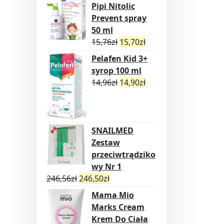
Pipi Nitolic
Prevent spray
50 ml
15,76
zł
15,70
zł
Pelafen Kid 3+
syrop 100 ml
14,96
zł
14,90
zł
SNAILMED
Zestaw
przeciwtrądziko
wy Nr 1
246,56
zł
246,50
zł
Mama Mio
Marks Cream
Krem Do Ciała