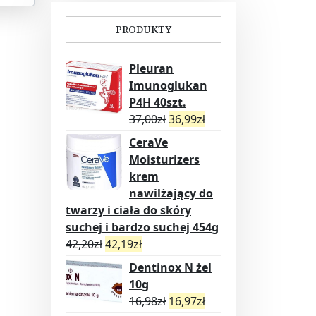
PRODUKTY
Pleuran
Imunoglukan
P4H 40szt.
37,00
zł
36,99
zł
CeraVe
Moisturizers
krem
nawilżający do
twarzy i ciała do skóry
suchej i bardzo suchej 454g
42,20
zł
42,19
zł
Dentinox N żel
10g
16,98
zł
16,97
zł