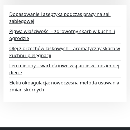
Dopasowanie i aseptyka podczas pracy na sali
zabiegowej
Pigwa właściwości – zdrowotny skarb w kuchni i
ogrodzie
Olej z orzechów laskowych – aromatyczny skarb w
kuchni i pielęgnacji
Len mielony – wartościowe wsparcie w codziennej
diecie
Elektrokoagulacja: nowoczesna metoda usuwania
zmian skórnych