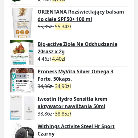
ORIENTANA Rozświetlający balsam
do ciała SPF50+ 100 ml
55,35
zł
55,34
zł
Big-active Zioła Na Odchudzanie
20sasz x 2g
4,46
zł
4,40
zł
Proness MyVita Silver Omega 3
Forte, 50kaps.
34,96
zł
34,90
zł
Iwostin Hydro Sensitia krem
aktywator nawilżania 50ml
38,86
zł
38,85
zł
Withings Activite Steel Hr Sport
Czarny