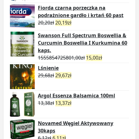
Fiorda czarna porzeczka na
podrażnione gardło i krtań 60 past
20,20
zł
20,19
zł
Swanson Full Spectrum Boswellia &
Curcumin Boswellia I Kurkumina 60
kaps.
1555854725801,00
zł
15,00
zł
Lśnienie
29,68
zł
29,67
zł
Argol Essenza Balsamica 100ml
13,38
zł
13,37
zł
Novamed Węgiel Aktywowany
30kaps
6,12
zł
6,11
zł