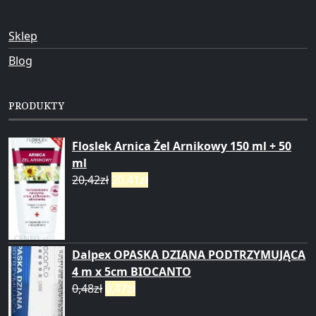
Sklep
Blog
PRODUKTY
Floslek Arnica Żel Arnikowy 150 ml + 50
ml
20,42
zł
20,41
zł
Dalpex OPASKA DZIANA PODTRZYMUJĄCA
4 m x 5cm BIOCANTO
0,48
zł
0,47
zł