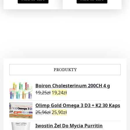
PRODUKTY
Boiron Cholesterinum 200CH 4 g
19,25
zł
19,24
zł
Olimp Gold Omega 3 D3 + K2 30 Kaps
25,96
zł
25,90
zł
Iwostin Żel Do Mycia Purritin