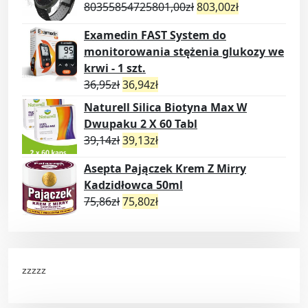
80355854725801,00
zł
803,00
zł
Examedin FAST System do
monitorowania stężenia glukozy we
krwi - 1 szt.
36,95
zł
36,94
zł
Naturell Silica Biotyna Max W
Dwupaku 2 X 60 Tabl
39,14
zł
39,13
zł
Asepta Pajączek Krem Z Mirry
Kadzidłowca 50ml
75,86
zł
75,80
zł
zzzzz