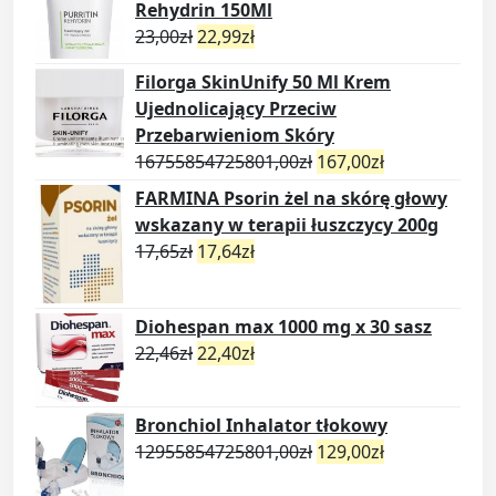
Rehydrin 150Ml
23,00
zł
22,99
zł
Filorga SkinUnify 50 Ml Krem
Ujednolicający Przeciw
Przebarwieniom Skóry
16755854725801,00
zł
167,00
zł
FARMINA Psorin żel na skórę głowy
wskazany w terapii łuszczycy 200g
17,65
zł
17,64
zł
Diohespan max 1000 mg x 30 sasz
22,46
zł
22,40
zł
Bronchiol Inhalator tłokowy
12955854725801,00
zł
129,00
zł