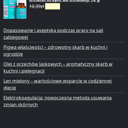
10,39
zł
10,38
zł
Dopasowanie i aseptyka podczas pracy na sali
zabiegowej
Pigwa właściwości – zdrowotny skarb w kuchni i
ogrodzie
Olej z orzechów laskowych – aromatyczny skarb w
kuchni i pielęgnacji
Len mielony – wartościowe wsparcie w codziennej
diecie
Elektrokoagulacja: nowoczesna metoda usuwania
zmian skórnych