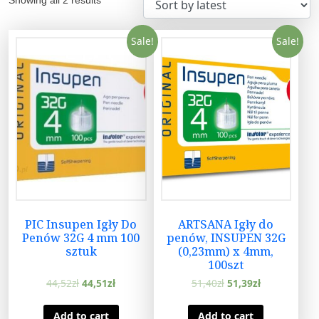
Sale!
Sale!
PIC Insupen Igły Do
ARTSANA Igły do
Penów 32G 4 mm 100
penów, INSUPEN 32G
sztuk
(0,23mm) x 4mm,
100szt
44,52
zł
44,51
zł
51,40
zł
51,39
zł
Add to cart
Add to cart