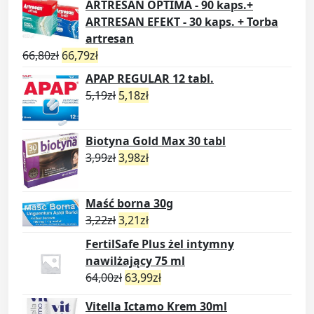
ARTRESAN OPTIMA - 90 kaps.+
ARTRESAN EFEKT - 30 kaps. + Torba
artresan
66,80
zł
66,79
zł
APAP REGULAR 12 tabl.
5,19
zł
5,18
zł
Biotyna Gold Max 30 tabl
3,99
zł
3,98
zł
Maść borna 30g
3,22
zł
3,21
zł
FertilSafe Plus żel intymny
nawilżający 75 ml
64,00
zł
63,99
zł
Vitella Ictamo Krem 30ml