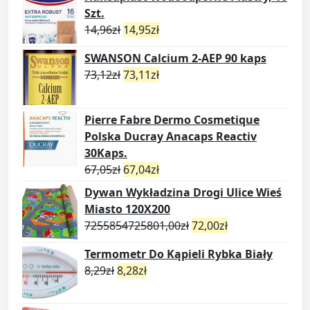
Szt.
14,96
zł
14,95
zł
SWANSON Calcium 2-AEP 90 kaps
73,12
zł
73,11
zł
Pierre Fabre Dermo Cosmetique
Polska Ducray Anacaps Reactiv
30Kaps.
67,05
zł
67,04
zł
Dywan Wykładzina Drogi Ulice Wieś
Miasto 120X200
7255854725801,00
zł
72,00
zł
Termometr Do Kąpieli Rybka Biały
8,29
zł
8,28
zł