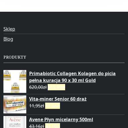
Sklep
Blog
PRODUKTY
Primabiotic Collagen Kolagen do picia
pełna kuracja 90 x 30 ml Gold
620,00
zł
619,99
zł
Vita-miner Senior 60 draż
11,95
zł
11,94
zł
Avene Płyn micelarny 500ml
43,16
zł
43,10
zł