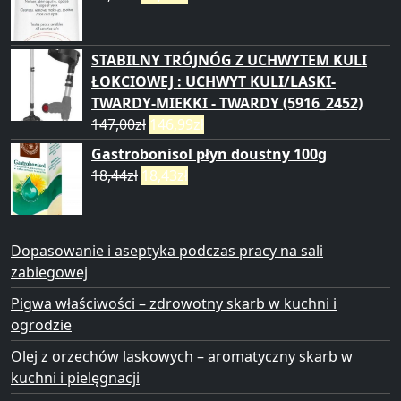
STABILNY TRÓJNÓG Z UCHWYTEM KULI
ŁOKCIOWEJ : UCHWYT KULI/LASKI-
TWARDY-MIEKKI - TWARDY (5916_2452)
147,00
zł
146,99
zł
Gastrobonisol płyn doustny 100g
18,44
zł
18,43
zł
Dopasowanie i aseptyka podczas pracy na sali
zabiegowej
Pigwa właściwości – zdrowotny skarb w kuchni i
ogrodzie
Olej z orzechów laskowych – aromatyczny skarb w
kuchni i pielęgnacji