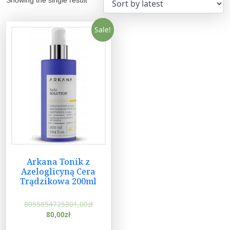
Sale!
Arkana Tonik z
Azeloglicyną Cera
Trądzikowa 200ml
8055854725801,00
zł
80,00
zł