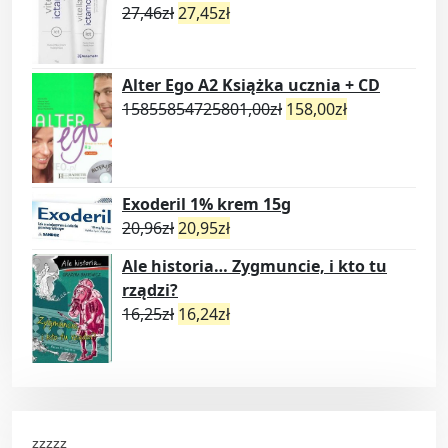
27,46
zł
27,45
zł
Alter Ego A2 Książka ucznia + CD
15855854725801,00
zł
158,00
zł
Exoderil 1% krem 15g
20,96
zł
20,95
zł
Ale historia… Zygmuncie, i kto tu
rządzi?
16,25
zł
16,24
zł
zzzzz