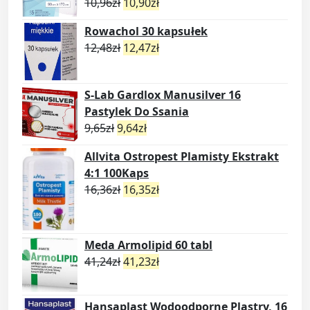
10,96
zł
10,90
zł
Rowachol 30 kapsułek
12,48
zł
12,47
zł
S-Lab Gardlox Manusilver 16
Pastylek Do Ssania
9,65
zł
9,64
zł
Allvita Ostropest Plamisty Ekstrakt
4:1 100Kaps
16,36
zł
16,35
zł
Meda Armolipid 60 tabl
41,24
zł
41,23
zł
Hansaplast Wodoodporne Plastry, 16