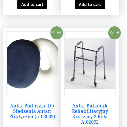
Add to cart
Add to cart
Sale!
Sale!
Antar Poduszka Do
Antar Balkonik
Siedzenia Antar:
Rehabilitacyjny
Eliptyczna (at03009)
Kroczący 2 Koła
At02002