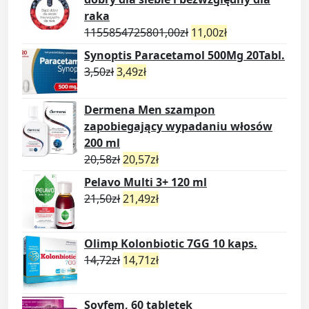
raka
1155854725801,00
zł
11,00
zł
Synoptis Paracetamol 500Mg 20Tabl.
3,50
zł
3,49
zł
Dermena Men szampon
zapobiegający wypadaniu włosów
200 ml
20,58
zł
20,57
zł
Pelavo Multi 3+ 120 ml
21,50
zł
21,49
zł
Olimp Kolonbiotic 7GG 10 kaps.
14,72
zł
14,71
zł
Soyfem, 60 tabletek