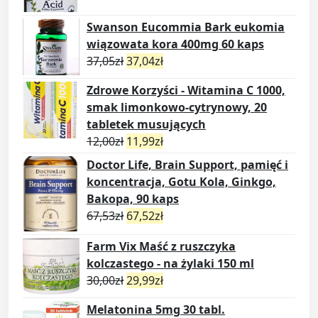
Swanson Eucommia Bark eukomia
wiązowata kora 400mg 60 kaps
37,05
zł
37,04
zł
Zdrowe Korzyści - Witamina C 1000,
smak limonkowo-cytrynowy, 20
tabletek musujących
12,00
zł
11,99
zł
Doctor Life, Brain Support, pamięć i
koncentracja, Gotu Kola, Ginkgo,
Bakopa, 90 kaps
67,53
zł
67,52
zł
Farm Vix Maść z ruszczyka
kolczastego - na żylaki 150 ml
30,00
zł
29,99
zł
Melatonina 5mg 30 tabl.