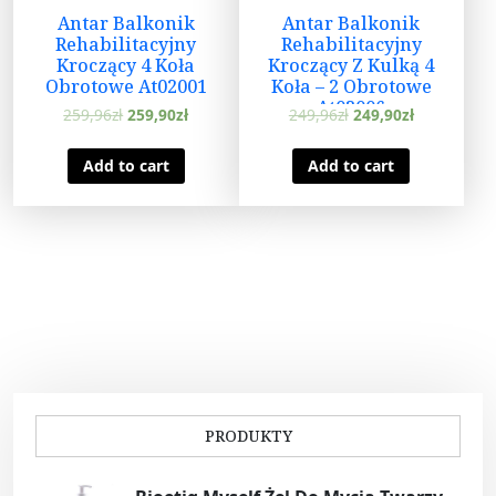
Antar Balkonik
Antar Balkonik
Rehabilitacyjny
Rehabilitacyjny
Kroczący 4 Koła
Kroczący Z Kulką 4
Obrotowe At02001
Koła – 2 Obrotowe
At02006
259,96
zł
259,90
zł
249,96
zł
249,90
zł
Add to cart
Add to cart
PRODUKTY