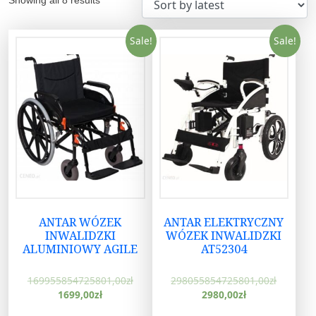
Sale!
Sale!
ANTAR WÓZEK
ANTAR ELEKTRYCZNY
INWALIDZKI
WÓZEK INWALIDZKI
ALUMINIOWY AGILE
AT52304
169955854725801,00
zł
298055854725801,00
zł
1699,00
zł
2980,00
zł