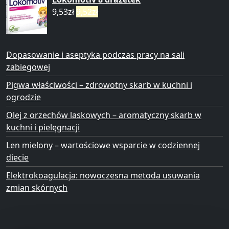
9,53
zł
9,52
zł
Dopasowanie i aseptyka podczas pracy na sali
zabiegowej
Pigwa właściwości – zdrowotny skarb w kuchni i
ogrodzie
Olej z orzechów laskowych – aromatyczny skarb w
kuchni i pielęgnacji
Len mielony – wartościowe wsparcie w codziennej
diecie
Elektrokoagulacja: nowoczesna metoda usuwania
zmian skórnych