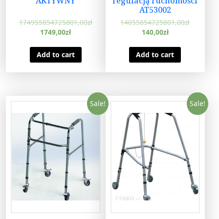
AKTYWNY
regulacją ruchomości
AT53002
174955854725801,00
zł
14055854725801,00
zł
1749,00
zł
140,00
zł
Add to cart
Add to cart
Sale!
Sale!