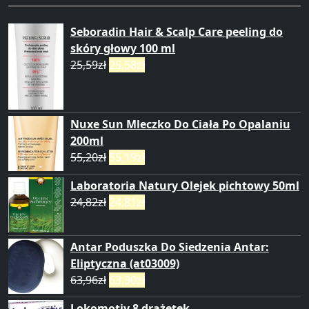
Seboradin Hair & Scalp Care peeling do
skóry głowy 100 ml
25,59
zł
25,58
zł
Nuxe Sun Mleczko Do Ciała Po Opalaniu
200ml
55,20
zł
55,19
zł
Laboratoria Natury Olejek pichtowy 50ml
24,82
zł
24,81
zł
Antar Poduszka Do Siedzenia Antar:
Eliptyczna (at03009)
63,96
zł
63,90
zł
Lokomotiv 8 drażetek