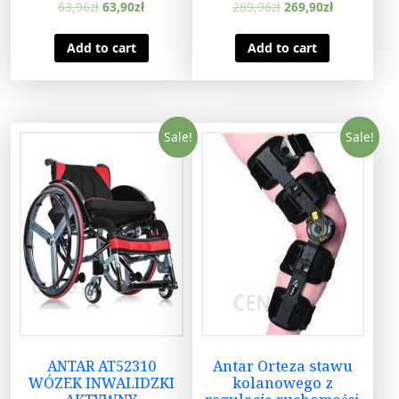
63,96
zł
63,90
zł
269,96
zł
269,90
zł
Add to cart
Add to cart
Sale!
Sale!
ANTAR AT52310
Antar Orteza stawu
WÓZEK INWALIDZKI
kolanowego z