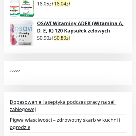
18,05
zł
18,04
zł
OSAVI Witaminy ADEK (Witamina A,
D, E, K) 120 Kapsułek żelowych
50,90
zł
50,89
zł
zzzzz
Dopasowanie i aseptyka podczas pracy na sali
zabiegowej
Pigwa właściwości – zdrowotny skarb w kuchni i
ogrodzie