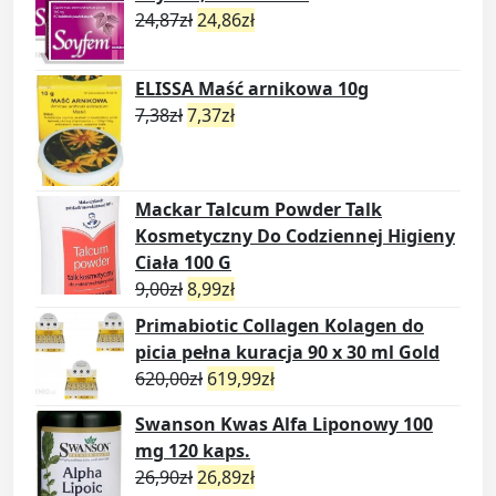
24,87
zł
24,86
zł
ELISSA Maść arnikowa 10g
7,38
zł
7,37
zł
Mackar Talcum Powder Talk
Kosmetyczny Do Codziennej Higieny
Ciała 100 G
9,00
zł
8,99
zł
Primabiotic Collagen Kolagen do
picia pełna kuracja 90 x 30 ml Gold
620,00
zł
619,99
zł
Swanson Kwas Alfa Liponowy 100
mg 120 kaps.
26,90
zł
26,89
zł