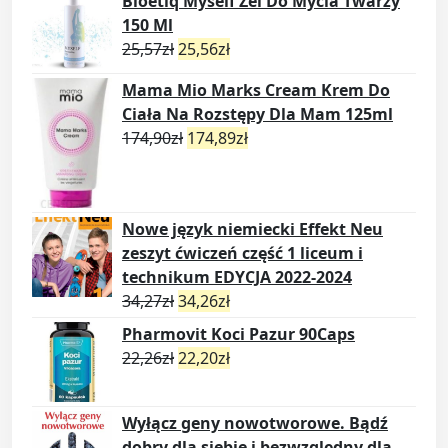
Bioetiq Myself Żel Do Mycia Twarzy
150 Ml
25,57
zł
25,56
zł
Mama Mio Marks Cream Krem Do
Ciała Na Rozstępy Dla Mam 125ml
174,90
zł
174,89
zł
Nowe język niemiecki Effekt Neu
zeszyt ćwiczeń część 1 liceum i
technikum EDYCJA 2022-2024
34,27
zł
34,26
zł
Pharmovit Koci Pazur 90Caps
22,26
zł
22,20
zł
Wyłącz geny nowotworowe. Bądź
dobry dla siebie i bezwzględny dla