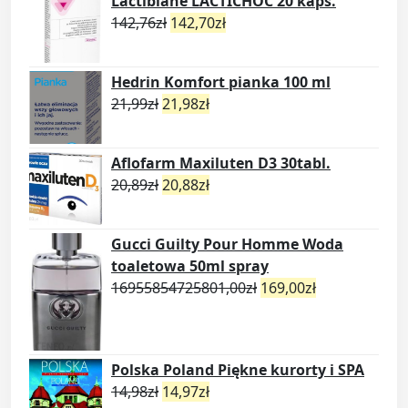
Lactibiane LACTICHOC 20 kaps.
142,76
zł
142,70
zł
Hedrin Komfort pianka 100 ml
21,99
zł
21,98
zł
Aflofarm Maxiluten D3 30tabl.
20,89
zł
20,88
zł
Gucci Guilty Pour Homme Woda
toaletowa 50ml spray
16955854725801,00
zł
169,00
zł
Polska Poland Piękne kurorty i SPA
14,98
zł
14,97
zł