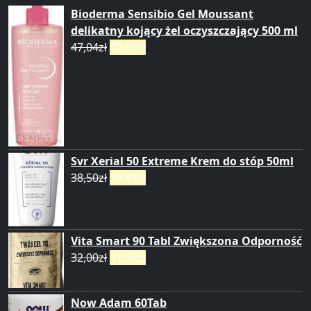
Bioderma Sensibio Gel Moussant
delikatny kojący żel oczyszczający 500 ml
47,04
zł
47,03
zł
Svr Xerial 50 Extreme Krem do stóp 50ml
38,50
zł
38,49
zł
Vita Smart 90 Tabl Zwiększona Odporność
32,00
zł
31,99
zł
Now Adam 60Tab