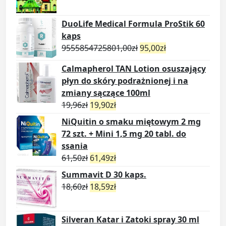
DuoLife Medical Formula ProStik 60
kaps
9555854725801,00
zł
95,00
zł
Calmapherol TAN Lotion osuszający
płyn do skóry podrażnionej i na
zmiany sączące 100ml
19,96
zł
19,90
zł
NiQuitin o smaku miętowym 2 mg
72 szt. + Mini 1,5 mg 20 tabl. do
ssania
61,50
zł
61,49
zł
Summavit D 30 kaps.
18,60
zł
18,59
zł
Silveran Katar i Zatoki spray 30 ml