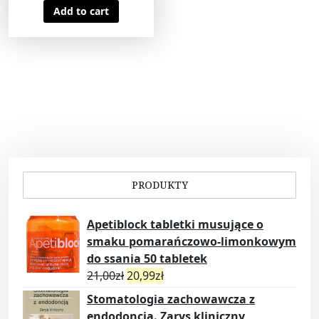
Add to cart
PRODUKTY
Apetiblock tabletki musujące o
smaku pomarańczowo-limonkowym
do ssania 50 tabletek
21,00
zł
20,99
zł
Stomatologia zachowawcza z
endodoncją. Zarys kliniczny