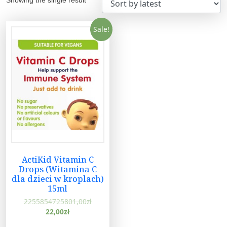
Sale!
ActiKid Vitamin C
Drops (Witamina C
dla dzieci w kroplach)
15ml
2255854725801,00
zł
22,00
zł