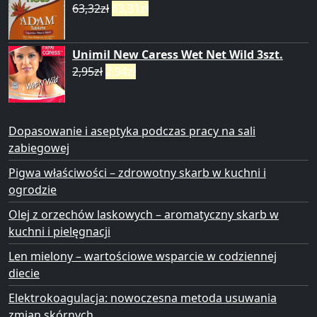
63,32
zł
63,31
zł
Unimil New Caress Wet Net Wild 3szt.
2,95
zł
2,94
zł
Dopasowanie i aseptyka podczas pracy na sali
zabiegowej
Pigwa właściwości – zdrowotny skarb w kuchni i
ogrodzie
Olej z orzechów laskowych – aromatyczny skarb w
kuchni i pielęgnacji
Len mielony – wartościowe wsparcie w codziennej
diecie
Elektrokoagulacja: nowoczesna metoda usuwania
zmian skórnych