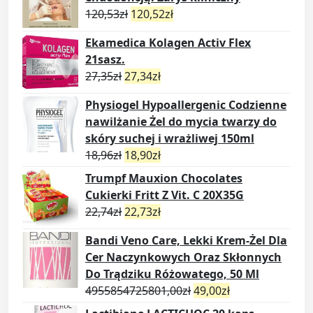
120,53
zł
120,52
zł
Ekamedica Kolagen Activ Flex
21sasz.
27,35
zł
27,34
zł
Physiogel Hypoallergenic Codzienne
nawilżanie Żel do mycia twarzy do
skóry suchej i wrażliwej 150ml
18,96
zł
18,90
zł
Trumpf Mauxion Chocolates
Cukierki Fritt Z Vit. C 20X35G
22,74
zł
22,73
zł
Bandi Veno Care, Lekki Krem-Żel Dla
Cer Naczynkowych Oraz Skłonnych
Do Trądziku Różowatego, 50 Ml
4955854725801,00
zł
49,00
zł