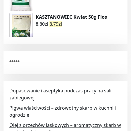
KASZTANOWIEC Kwiat 50g Flos
8,80
zł
8,79
zł
zzzzz
Dopasowanie i aseptyka podczas pracy na sali
zabiegowej
Pigwa właściwości – zdrowotny skarb w kuchni i
ogrodzie
Olej z orzechów laskowych – aromatyczny skarb w