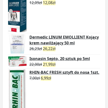
12,09
zł
12,08
zł
Dermedic LINUM EMOLLIENT Kojący
krem nawilżający 50 ml
26,23
zł
26,22
zł
Isonasin Septo, 20 sztuk po 5ml
22,00
zł
21,99
zł
RHIN-BAC FRESH sztyft do nosa 1szt.
7,00
zł
6,99
zł